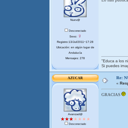
Nuev@
Desconectado
Sexo:
Registro:13/Jul/2011~17:28
Ubicación: en algún lugar de
Andalucía
Mensajes: 278
"Educa a los n
Si puedes imag
Re: 
AZUCAR
«
Res
GRACIAS
Avanzad@
Desconectado