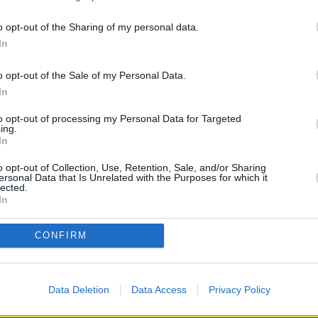
NOTICIAS
PÁGINA PRINCIPAL
MAESTROS25
MAESTROS25
o opt-out of the Sharing of my personal data.
In
e ruega mantenga siempre un lenguaje moderado. No se
personas o instituciones ni que creen crispación"
o opt-out of the Sale of my Personal Data.
abuse de las mayúsculas e intente utilizar una expresión y ortog
In
to opt-out of processing my Personal Data for Targeted
ing.
In
o opt-out of Collection, Use, Retention, Sale, and/or Sharing
ersonal Data that Is Unrelated with the Purposes for which it
lected.
In
CONFIRM
 PROCEDIMENTO SELECTIVO DOCENTE A
Data Deletion
Data Access
Privacy Policy
 PROFESORES
>
Ayuda en la preparación de Oposiciones
> Tema:
NUMER