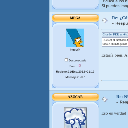
"Educa a los n
Si puedes imag
Re: ¿Cóm
MEGA
«
Respue
Cita de: FER en 04/
PUes en el facebook de
todo el mundo pueda 
Nuev@
Estaría bien. A
Desconectado
Sexo:
Registro:21/Ene/2012~21:15
Mensajes: 207
...
Re: 
AZUCAR
«
Res
Eso es verdad 