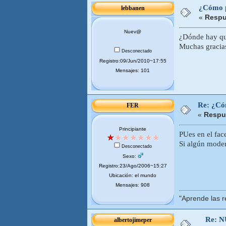
¿Cómo pu
lebbanen
«
Respu
Nuev@
¿Dónde hay que
Muchas gracia
Desconectado
Registro:09/Jun/2010~17:55
Mensajes: 101
Re: ¿Cóm
FER
«
Respue
Principiante
PUes en el face
Si algún moder
Desconectado
Sexo:
Registro:23/Ago/2006~15:27
Ubicación: el mundo
Mensajes: 908
"Aprende las r
Re: 
albertojimeper