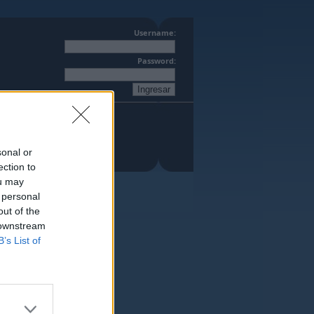
Username:
Password:
sonal or
ection to
ou may
 personal
out of the
 downstream
B’s List of