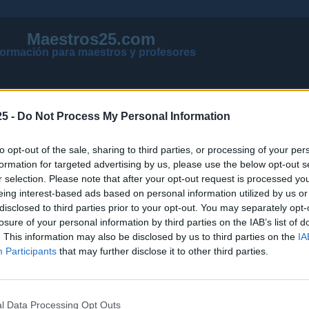
Maestros25.com
formación para maestros y profesores
5 -
Do Not Process My Personal Information
to opt-out of the sale, sharing to third parties, or processing of your per
formation for targeted advertising by us, please use the below opt-out s
r selection. Please note that after your opt-out request is processed y
eing interest-based ads based on personal information utilized by us or
disclosed to third parties prior to your opt-out. You may separately opt-
losure of your personal information by third parties on the IAB’s list of
VER MENSAJES NUEVOS DE TODOS LOS FOROS
. This information may also be disclosed by us to third parties on the
IA
NOTICIAS ACTUALIZADAS OPOSICIONES 2026
Participants
that may further disclose it to other third parties.
PÁGINA PRINCIPAL DE MAESTROS25
l Data Processing Opt Outs