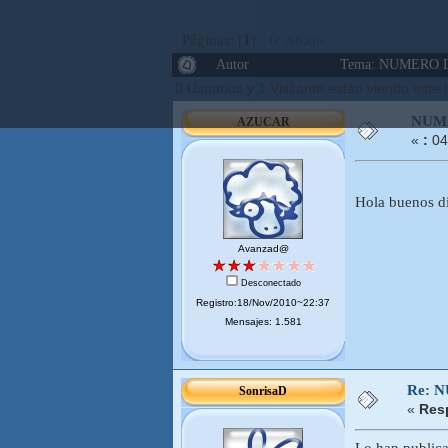
Páginas: [
1
]
Ir Abajo
Autor
Tema: NUMERO D
0 Usuarios y 1 Visitante están viendo este
NUM
AZUCAR
«
:
04
Hola buenos di
Avanzad@
Desconectado
Registro:18/Nov/2010~22:37
Mensajes: 1.581
Re: 
SonrisaD
«
Res
Lo han publica