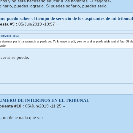
iños y no será necesario educar a los hombres" -Pitágoras-.
inarlo, puedes lograrlo. Si puedes soñarlo, puedes serlo.
o puedo saber el tiempo de servicio de los aspirantes de mi tribuna
sta #9 :
05/Jun/2019~10:57 »
Jun/2019~18:58
 docentes por la transparencia se puede ver. Yo lo tengo en pdf, pero no se si se puede subir aquí al foro. Si 
verlo.
 ver si se puede.
NUMERO DE INTERINOS EN EL TRIBUNAL
puesta #10 :
05/Jun/2019~11:25 »
, no tiene nada que ver .