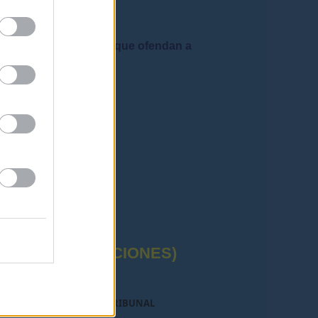
 admiten mensajes que ofendan a
rafía correctas"
CTUAL (OPOSICIONES)
O DE INTERINOS EN EL TRIBUNAL