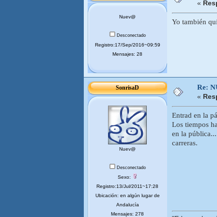
«
Res
Nuev@
Yo también qui
Desconectado
Registro:17/Sep/2016~09:59
Mensajes: 28
Re: 
SonrisaD
«
Res
Entrad en la p
Los tiempos ha
en la pública.
carreras.
Nuev@
Desconectado
Sexo:
Registro:13/Jul/2011~17:28
Ubicación: en algún lugar de
Andalucía
Mensajes: 278