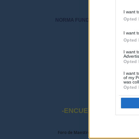
I want t
Opted 
NORMA FUNDAMENTAL DEL FORO: "S
I want t
"Por favor, no 
Opted 
I want 
Advertis
Opted 
I want t
of my P
was col
Opted 
-ENCUESTA SOBRE EL
Foro de Maestros25
>
FORO MAESTROS Y