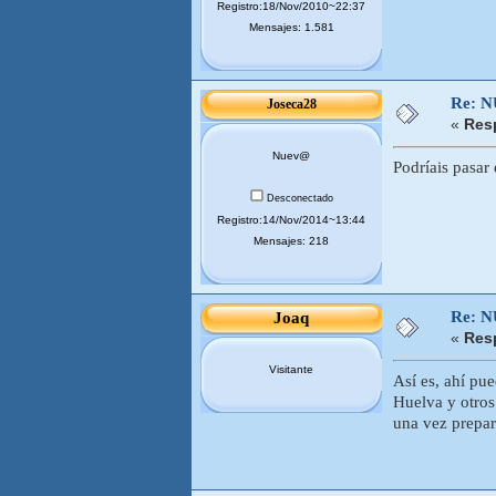
Registro:18/Nov/2010~22:37
Mensajes: 1.581
Re: 
Joseca28
«
Res
Nuev@
Podríais pasar
Desconectado
Registro:14/Nov/2014~13:44
Mensajes: 218
Re: 
Joaq
«
Res
Visitante
Así es, ahí pue
Huelva y otros
una vez prepar