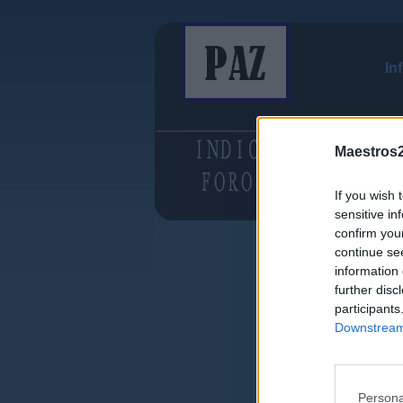
In
Maestros2
If you wish 
sensitive in
confirm you
continue se
information 
further disc
participants
Downstream 
Persona