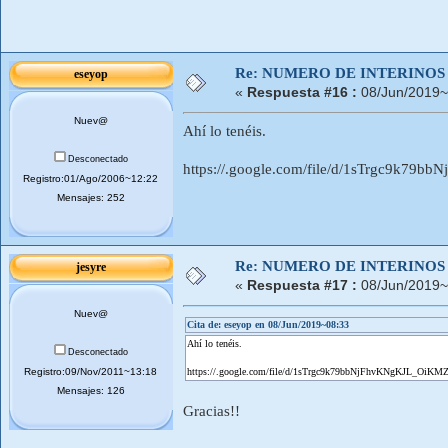
Re: NUMERO DE INTERINOS
eseyop
«
Respuesta #16 :
08/Jun/2019~
Nuev@
Ahí lo tenéis.
Desconectado
https://.google.com/file/d/1sTrgc9k79
Registro:01/Ago/2006~12:22
Mensajes: 252
Re: NUMERO DE INTERINOS
jesyre
«
Respuesta #17 :
08/Jun/2019~
Nuev@
Cita de: eseyop en 08/Jun/2019~08:33
Ahí lo tenéis.
Desconectado
Registro:09/Nov/2011~13:18
https://.google.com/file/d/1sTrgc9k79bbNjFhvKNgKJL_OiKMZ
Mensajes: 126
Gracias!!