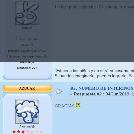
Lo han publicado en el Facebook de docen
Nuev@
Desconectado
Sexo:
Registro:13/Jul/2011~17:28
Ubicación: en algún lugar de
Andalucía
Mensajes: 278
"Educa a los niños y no será necesario ed
Si puedes imaginarlo, puedes lograrlo. Si
Re: NUMERO DE INTERINOS
AZUCAR
«
Respuesta #2 :
04/Jun/2019~1
GRACIAS
Avanzad@