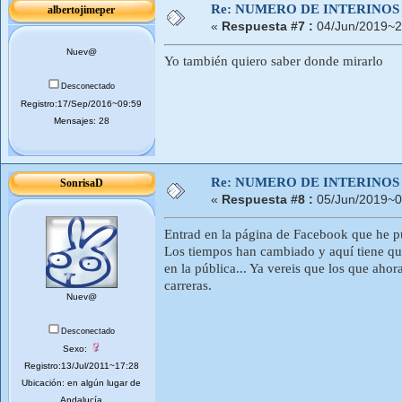
Re: NUMERO DE INTERINOS
albertojimeper
«
Respuesta #7 :
04/Jun/2019~2
Nuev@
Yo también quiero saber donde mirarlo
Desconectado
Registro:17/Sep/2016~09:59
Mensajes: 28
Re: NUMERO DE INTERINOS
SonrisaD
«
Respuesta #8 :
05/Jun/2019~0
Entrad en la página de Facebook que he pue
Los tiempos han cambiado y aquí tiene qu
en la pública... Ya vereis que los que aho
carreras.
Nuev@
Desconectado
Sexo:
Registro:13/Jul/2011~17:28
Ubicación: en algún lugar de
Andalucía