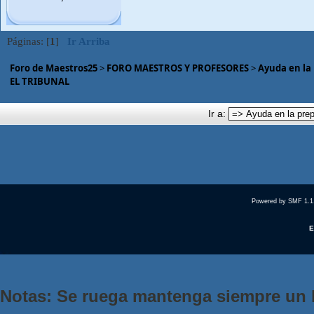
Páginas: [
1
]
Ir Arriba
Foro de Maestros25
>
FORO MAESTROS Y PROFESORES
>
Ayuda en la
EL TRIBUNAL
Ir a:
Powered by SMF 1.1
E
Notas: Se ruega mantenga siempre un 