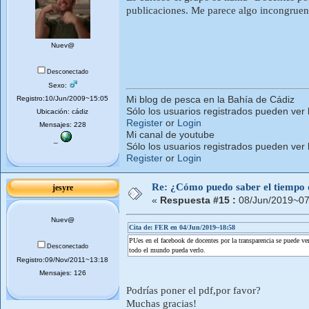
publicaciones. Me parece algo incongruen
Nuev@
Desconectado
Sexo:
Registro:10/Jun/2009~15:05
Mi blog de pesca en la Bahía de Cádiz
Sólo los usuarios registrados pueden ver 
Ubicación: cádiz
Register
or
Login
Mensajes: 228
Mi canal de youtube
_
Sólo los usuarios registrados pueden ver 
Register
or
Login
Re: ¿Cómo puedo saber el tiempo de
jesyre
«
Respuesta #15 :
08/Jun/2019~07
Nuev@
Cita de: FER en 04/Jun/2019~18:58
PUes en el facebook de docentes por la transparencia se puede ver
Desconectado
todo el mundo pueda verlo.
Registro:09/Nov/2011~13:18
Mensajes: 126
Podrías poner el pdf,por favor?
Muchas gracias!