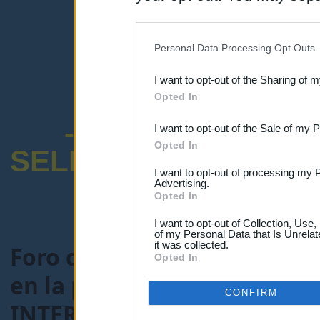
disclosure of your personal
IAB’s list of downstream pa
Personal Data Processing Opt Outs
also be disclosed by us to 
I want to opt-out of the Sharing of 
Downstream Participants
th
Opted In
third parties.
-ENCUESTA SOB
I want to opt-out of the Sale of my 
Opted In
SELECTIVO DOCENT
I want to opt-out of processing my 
Advertising.
Opted In
I want to opt-out of Collection, Use
of my Personal Data that Is Unrelat
it was collected.
Foro de Maestros25
>
FORO
Opted In
en la preparación de Oposi
CONFIRM
INTERINOS EN EL TRIBUNA