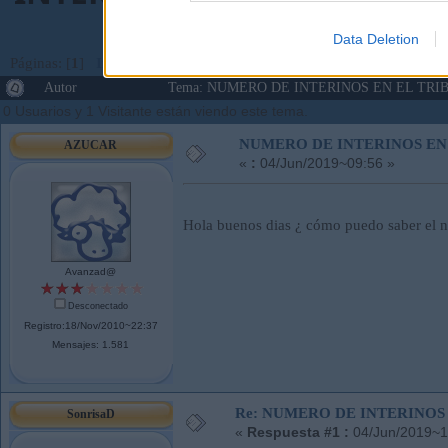
Data Deletion
Páginas: [
1
]
Ir Abajo
Autor
Tema: NUMERO DE INTERINOS EN EL TRIBU
0 Usuarios y 1 Visitante están viendo este tema.
NUMERO DE INTERINOS EN
AZUCAR
«
:
04/Jun/2019~09:56 »
Hola buenos dias ¿ cómo puedo saber el nu
Avanzad@
Desconectado
Registro:18/Nov/2010~22:37
Mensajes: 1.581
Re: NUMERO DE INTERINOS
SonrisaD
«
Respuesta #1 :
04/Jun/2019~1