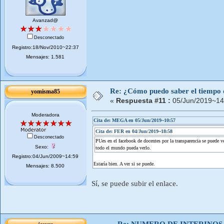
Avanzad@
Desconectado
Registro:18/Nov/2010~22:37
Mensajes: 1.581
Re: ¿Cómo puedo saber el tiempo de
yomisma85
«
Respuesta #11 :
05/Jun/2019~14
Moderadora
Cita de: MEGA en 05/Jun/2019~10:57
Cita de: FER en 04/Jun/2019~18:58
Desconectado
PUes en el facebook de docentes por la transparencia se puede ve
Sexo:
todo el mundo pueda verlo.
Registro:04/Jun/2009~14:59
Estaría bien. A ver si se puede.
Mensajes: 8.500
Sí, se puede subir el enlace.
Re: NUMERO DE INTERINOS