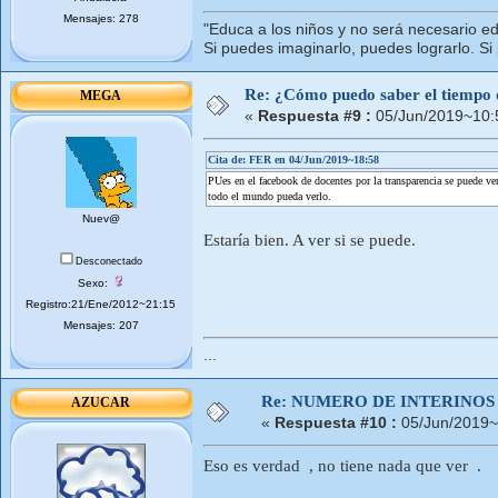
Mensajes: 278
"Educa a los niños y no será necesario ed
Si puedes imaginarlo, puedes lograrlo. Si
Re: ¿Cómo puedo saber el tiempo de
MEGA
«
Respuesta #9 :
05/Jun/2019~10:
Cita de: FER en 04/Jun/2019~18:58
PUes en el facebook de docentes por la transparencia se puede ver
todo el mundo pueda verlo.
Nuev@
Estaría bien. A ver si se puede.
Desconectado
Sexo:
Registro:21/Ene/2012~21:15
Mensajes: 207
...
Re: NUMERO DE INTERINOS
AZUCAR
«
Respuesta #10 :
05/Jun/2019~
Eso es verdad , no tiene nada que ver .