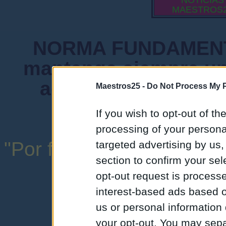
NOTICIAS
MAESTROS
NORMA FUNDAMENTA
mantenga siempre un
admiten mensajes 
Maestros25 -
Do Not Process My P
instituciones ni
If you wish to opt-out of the
processing of your personal
"Por favor, no abuse de l
targeted advertising by us
section to confirm your sel
una expresión y
opt-out request is proces
interest-based ads based o
us or personal information d
your opt-out. You may separ