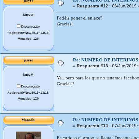
jesyre
«
Respuesta #12 :
06/Jun/2019~
Nuev@
Podéis poner el enlace?
Gracias!
Desconectado
Registro:09/Nov/2011~13:18
Mensajes: 126
Re: NUMERO DE INTERINOS
jesyre
«
Respuesta #13 :
06/Jun/2019~
Nuev@
Ya...pero para los que no tenemos facebook
Gracias!!
Desconectado
Registro:09/Nov/2011~13:18
Mensajes: 126
Re: NUMERO DE INTERINOS
Manolín
«
Respuesta #14 :
07/Jun/2019~
Es curioso el grupo se llama "Docentes por