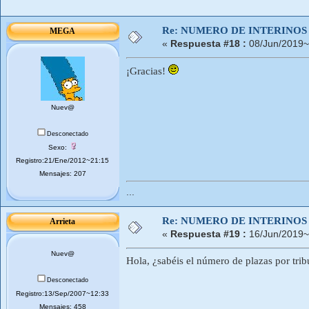
Re: NUMERO DE INTERINOS
MEGA
«
Respuesta #18 :
08/Jun/2019~
¡Gracias!
Nuev@
Desconectado
Sexo:
Registro:21/Ene/2012~21:15
Mensajes: 207
...
Re: NUMERO DE INTERINOS
Arrieta
«
Respuesta #19 :
16/Jun/2019~
Nuev@
Hola, ¿sabéis el número de plazas por tri
Desconectado
Registro:13/Sep/2007~12:33
Mensajes: 458