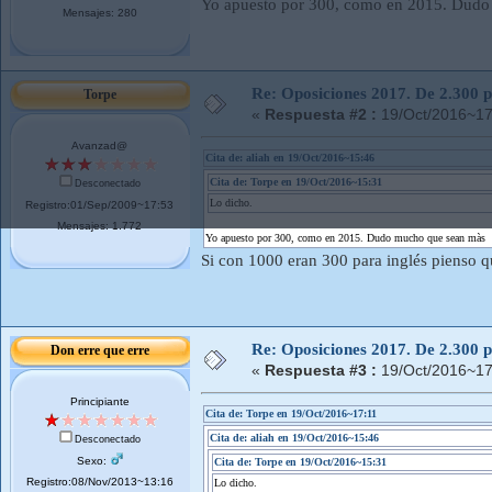
Yo apuesto por 300, como en 2015. Dud
Mensajes: 280
Re: Oposiciones 2017. De 2.300 pl
Torpe
«
Respuesta #2 :
19/Oct/2016~17
Avanzad@
Cita de: aliah en 19/Oct/2016~15:46
Cita de: Torpe en 19/Oct/2016~15:31
Desconectado
Lo dicho.
Registro:01/Sep/2009~17:53
Mensajes: 1.772
Yo apuesto por 300, como en 2015. Dudo mucho que sean màs
Si con 1000 eran 300 para inglés pienso 
Re: Oposiciones 2017. De 2.300 pl
Don erre que erre
«
Respuesta #3 :
19/Oct/2016~17
Principiante
Cita de: Torpe en 19/Oct/2016~17:11
Cita de: aliah en 19/Oct/2016~15:46
Desconectado
Sexo:
Cita de: Torpe en 19/Oct/2016~15:31
Registro:08/Nov/2013~13:16
Lo dicho.