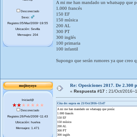
A mi me han mandado un whatsapp que p
1.000 francés
Desconectado
150 EF
Sexo:
150 música
Registro:05/Mar/2009~19:55
200 AL
Ubicación: Sevilla
300 PT
Mensajes: 204
300 inglés
100 primaria
100 infantil
Supongo que serán rumores ya que creo qu
Re: Oposiciones 2017. De 2.300 pl
mojitoyoyo
«
Respuesta #17 :
21/Oct/2016~1
Iniciad@
Cita de: supra en 21/Oct/2016~13:47
A mi me han mandado un whatsapp que ponía:
Desconectado
1.000 francés
Registro:26/Feb/2008~11:43
150 EF
150 música
Ubicación: huelva
200 AL
Mensajes: 1.471
300 PT
300 inglés