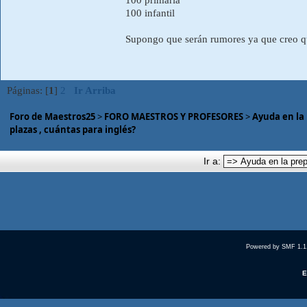
100 infantil
Supongo que serán rumores ya que creo qu
Páginas: [
1
]
2
Ir Arriba
Foro de Maestros25
>
FORO MAESTROS Y PROFESORES
>
Ayuda en la
plazas , cuántas para inglés?
Ir a:
Powered by SMF 1.1
E