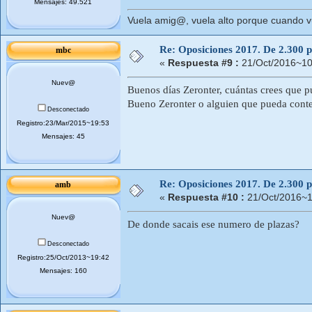
Mensajes: 49.521
Vuela amig@, vuela alto porque cuando vue
Re: Oposiciones 2017. De 2.300 pl
mbc
«
Respuesta #9 :
21/Oct/2016~10
Nuev@
Buenos días Zeronter, cuántas crees que p
Bueno Zeronter o alguien que pueda cont
Desconectado
Registro:23/Mar/2015~19:53
Mensajes: 45
Re: Oposiciones 2017. De 2.300 pl
amb
«
Respuesta #10 :
21/Oct/2016~1
Nuev@
De donde sacais ese numero de plazas?
Desconectado
Registro:25/Oct/2013~19:42
Mensajes: 160