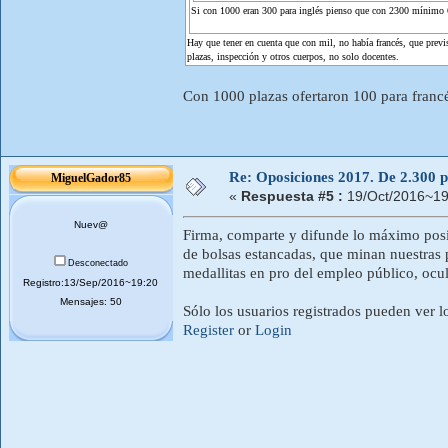
Si con 1000 eran 300 para inglés pienso que con 2300 mínimo 
Hay que tener en cuenta que con mil, no había francés, que previ
plazas, inspección y otros cuerpos, no solo docentes.
Con 1000 plazas ofertaron 100 para franc
Re: Oposiciones 2017. De 2.300 pl
MiguelGador85
«
Respuesta #5 :
19/Oct/2016~19
Nuev@
Firma, comparte y difunde lo máximo posib
de bolsas estancadas, que minan nuestras p
Desconectado
medallitas en pro del empleo público, ocu
Registro:13/Sep/2016~19:20
Mensajes: 50
Sólo los usuarios registrados pueden ver l
Register
or
Login