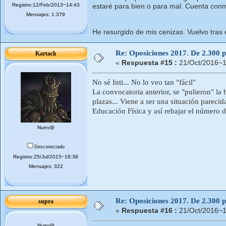
Registro:12/Feb/2013~14:43
estaré para bien o para mal. Cuenta con
Mensajes: 1.379
He resurgido de mis cenizas. Vuelvo tras 
Re: Oposiciones 2017. De 2.300 pl
Kartack
«
Respuesta #15 :
21/Oct/2016~1
No sé Inti... No lo veo tan "fácil"
La convocatoria anterior, se "pulieron" la
plazas... Viene a ser una situación pareci
Educación Física y así rebajar el número d
Nuev@
Desconectado
Registro:25/Jul/2015~18:38
Mensajes: 322
Re: Oposiciones 2017. De 2.300 pl
supra
«
Respuesta #16 :
21/Oct/2016~1
Nuev@