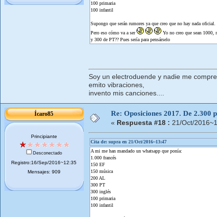
100 primaria
100 infantil
Supongo que serán rumores ya que creo que no hay nada oficial.
Pero eso cómo va a ser
Yo no creo que sean 1000, 
y 300 de PT?? Pues sería para pensárselo
Soy un electroduende y nadie me compr
emito vibraciones,
invento mis canciones....
Re: Oposiciones 2017. De 2.300 pl
Ícaro85
«
Respuesta #18 :
21/Oct/2016~1
Principiante
Cita de: supra en 21/Oct/2016~13:47
A mi me han mandado un whatsapp que ponía:
Desconectado
1.000 francés
Registro:16/Sep/2016~12:35
150 EF
150 música
Mensajes: 909
200 AL
300 PT
300 inglés
100 primaria
100 infantil