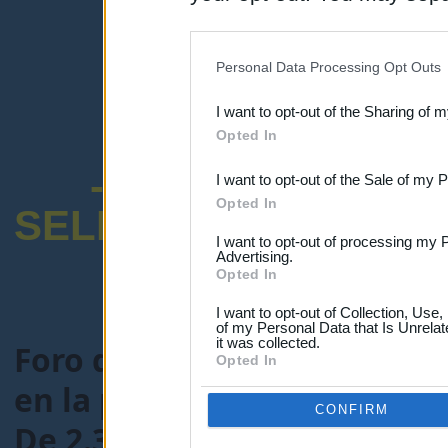
disclosure of your personal
IAB’s list of downstream pa
Personal Data Processing Opt Outs
also be disclosed by us to 
I want to opt-out of the Sharing of 
Downstream Participants
th
Opted In
third parties.
-ENCUESTA SOB
I want to opt-out of the Sale of my 
Opted In
SELECTIVO DOCENT
I want to opt-out of processing my 
Advertising.
Opted In
I want to opt-out of Collection, Use
of my Personal Data that Is Unrelat
it was collected.
Foro de Maestros25
>
FORO
Opted In
en la preparación de Oposi
CONFIRM
De 2.300 plazas , cuántas pa