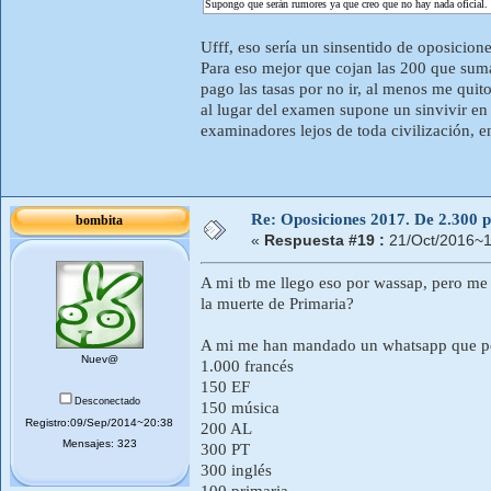
Supongo que serán rumores ya que creo que no hay nada oficial.
Ufff, eso sería un sinsentido de oposicio
Para eso mejor que cojan las 200 que suman
pago las tasas por no ir, al menos me quit
al lugar del examen supone un sinvivir en 
examinadores lejos de toda civilización, e
Re: Oposiciones 2017. De 2.300 pl
bombita
«
Respuesta #19 :
21/Oct/2016~1
A mi tb me llego eso por wassap, pero me p
la muerte de Primaria?
A mi me han mandado un whatsapp que p
Nuev@
1.000 francés
150 EF
Desconectado
150 música
Registro:09/Sep/2014~20:38
200 AL
Mensajes: 323
300 PT
300 inglés
100 primaria