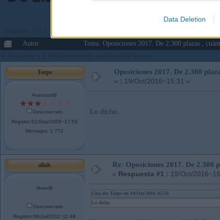
Data Deletion
Páginas: [
1
]
2
Ir Abajo
Autor
Tema: Oposiciones 2017. De 2.300 plazas , cuánt
0 Usuarios y 1 Visitante están viendo este tema.
Oposiciones 2017. De 2.300 plaza
Torpe
«
:
19/Oct/2016~15:31 »
Avanzad@
Lo dicho.
Desconectado
Registro:01/Sep/2009~17:53
Mensajes: 1.772
Re: Oposiciones 2017. De 2.300 pl
aliah
«
Respuesta #1 :
19/Oct/2016~15
Nuev@
Cita de: Torpe en 19/Oct/2016~15:31
Lo dicho.
Desconectado
Registro:06/Jul/2011~11:48