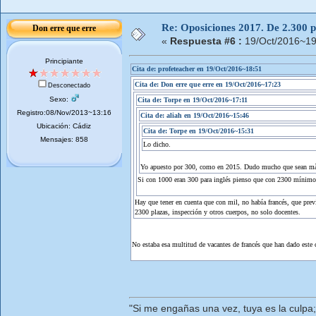
Re: Oposiciones 2017. De 2.300 pl
Don erre que erre
«
Respuesta #6 :
19/Oct/2016~19
Principiante
Cita de: profeteacher en 19/Oct/2016~18:51
Cita de: Don erre que erre en 19/Oct/2016~17:23
Desconectado
Sexo:
Cita de: Torpe en 19/Oct/2016~17:11
Registro:08/Nov/2013~13:16
Cita de: aliah en 19/Oct/2016~15:46
Ubicación: Cádiz
Cita de: Torpe en 19/Oct/2016~15:31
Mensajes: 858
Lo dicho.
Yo apuesto por 300, como en 2015. Dudo mucho que sean m
Si con 1000 eran 300 para inglés pienso que con 2300 mínimo
Hay que tener en cuenta que con mil, no había francés, que prev
2300 plazas, inspección y otros cuerpos, no solo docentes.
No estaba esa multitud de vacantes de francés que han dado este c
"Si me engañas una vez, tuya es la culpa