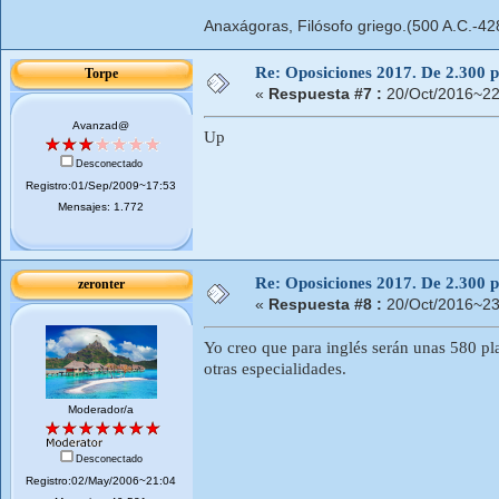
Anaxágoras, Filósofo griego.(500 A.C.-42
Re: Oposiciones 2017. De 2.300 pl
Torpe
«
Respuesta #7 :
20/Oct/2016~22
Avanzad@
Up
Desconectado
Registro:01/Sep/2009~17:53
Mensajes: 1.772
Re: Oposiciones 2017. De 2.300 pl
zeronter
«
Respuesta #8 :
20/Oct/2016~23
Yo creo que para inglés serán unas 580 pl
otras especialidades.
Moderador/a
Desconectado
Registro:02/May/2006~21:04