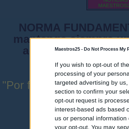
NOTICIAS
MAESTROS
NORMA FUNDAMENTA
mantenga siempre un
admiten mensajes 
Maestros25 -
Do Not Process My P
instituciones ni
If you wish to opt-out of the
processing of your personal
"Por favor, no abuse de l
targeted advertising by us
section to confirm your sel
una expresión y
opt-out request is proces
interest-based ads based o
us or personal information d
your opt-out. You may separ