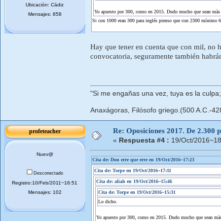
Ubicación: Cádiz
Yo apuesto por 300, como en 2015. Dudo mucho que sean màs
Mensajes: 858
Si con 1000 eran 300 para inglés pienso que con 2300 mínimo 6
Hay que tener en cuenta que con mil, no ha
convocatoria, seguramente también habrán 
"Si me engañas una vez, tuya es la culpa
Anaxágoras, Filósofo griego.(500 A.C.-42
Re: Oposiciones 2017. De 2.300 pl
profeteacher
«
Respuesta #4 :
19/Oct/2016~18
Nuev@
Cita de: Don erre que erre en 19/Oct/2016~17:23
Cita de: Torpe en 19/Oct/2016~17:11
Desconectado
Cita de: aliah en 19/Oct/2016~15:46
Registro:10/Feb/2011~16:51
Mensajes: 102
Cita de: Torpe en 19/Oct/2016~15:31
Lo dicho.
Yo apuesto por 300, como en 2015. Dudo mucho que sean mà