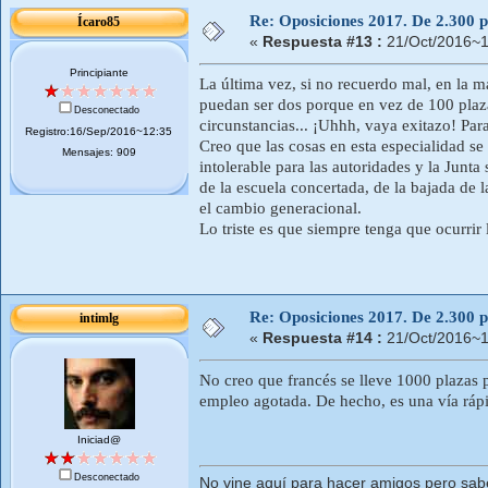
Re: Oposiciones 2017. De 2.300 pl
Ícaro85
«
Respuesta #13 :
21/Oct/2016~1
Principiante
La última vez, si no recuerdo mal, en la m
puedan ser dos porque en vez de 100 plaz
Desconectado
circunstancias... ¡Uhhh, vaya exitazo! Para
Registro:16/Sep/2016~12:35
Creo que las cosas en esta especialidad s
Mensajes: 909
intolerable para las autoridades y la Junt
de la escuela concertada, de la bajada de l
el cambio generacional.
Lo triste es que siempre tenga que ocurri
Re: Oposiciones 2017. De 2.300 pl
intimlg
«
Respuesta #14 :
21/Oct/2016~1
No creo que francés se lleve 1000 plazas 
empleo agotada. De hecho, es una vía rápid
Iniciad@
Desconectado
No vine aquí para hacer amigos pero sab