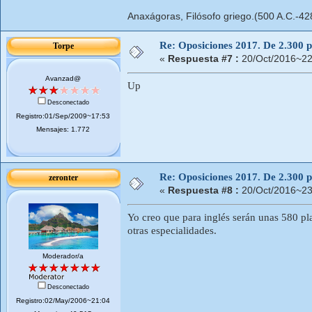
Anaxágoras, Filósofo griego.(500 A.C.-42
Re: Oposiciones 2017. De 2.300 pl
Torpe
«
Respuesta #7 :
20/Oct/2016~22
Avanzad@
Up
Desconectado
Registro:01/Sep/2009~17:53
Mensajes: 1.772
Re: Oposiciones 2017. De 2.300 pl
zeronter
«
Respuesta #8 :
20/Oct/2016~23
Yo creo que para inglés serán unas 580 pl
otras especialidades.
Moderador/a
Desconectado
Registro:02/May/2006~21:04