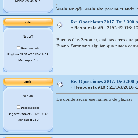
Mensajes: 49.515
Vuela amig@, vuela alto porque cuando vue
Re: Oposiciones 2017. De 2.300 pl
mbc
«
Respuesta #9 :
21/Oct/2016~10
Nuev@
Buenos días Zeronter, cuántas crees que p
Bueno Zeronter o alguien que pueda cont
Desconectado
Registro:23/Mar/2015~19:53
Mensajes: 45
Re: Oposiciones 2017. De 2.300 pl
amb
«
Respuesta #10 :
21/Oct/2016~1
Nuev@
De donde sacais ese numero de plazas?
Desconectado
Registro:25/Oct/2013~19:42
Mensajes: 160