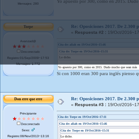
Yo apuesto por 300, como en 2015. Dud
Mensajes: 280
Re: Oposiciones 2017. De 2.300 pl
Torpe
«
Respuesta #2 :
19/Oct/2016~17
Avanzad@
Cita de: aliah en 19/Oct/2016~15:46
Cita de: Torpe en 19/Oct/2016~15:31
Desconectado
Lo dicho.
Registro:01/Sep/2009~17:53
Mensajes: 1.772
Yo apuesto por 300, como en 2015. Dudo mucho que sean màs
Si con 1000 eran 300 para inglés pienso 
Re: Oposiciones 2017. De 2.300 pl
Don erre que erre
«
Respuesta #3 :
19/Oct/2016~17
Principiante
Cita de: Torpe en 19/Oct/2016~17:11
Cita de: aliah en 19/Oct/2016~15:46
Desconectado
Sexo:
Cita de: Torpe en 19/Oct/2016~15:31
Registro:08/Nov/2013~13:16
Lo dicho.