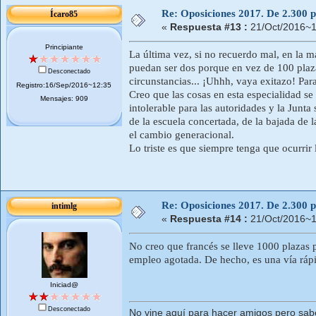
Re: Oposiciones 2017. De 2.300 pl
Ícaro85
«
Respuesta #13 :
21/Oct/2016~1
Principiante
La última vez, si no recuerdo mal, en la m
puedan ser dos porque en vez de 100 plaz
Desconectado
circunstancias... ¡Uhhh, vaya exitazo! Para
Registro:16/Sep/2016~12:35
Creo que las cosas en esta especialidad s
Mensajes: 909
intolerable para las autoridades y la Junt
de la escuela concertada, de la bajada de l
el cambio generacional.
Lo triste es que siempre tenga que ocurri
Re: Oposiciones 2017. De 2.300 pl
intimlg
«
Respuesta #14 :
21/Oct/2016~1
No creo que francés se lleve 1000 plazas 
empleo agotada. De hecho, es una vía rápid
Iniciad@
Desconectado
No vine aquí para hacer amigos pero sab