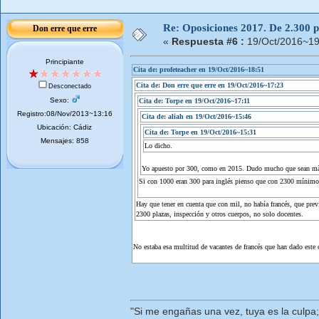
Re: Oposiciones 2017. De 2.300 pl
Don erre que erre
«
Respuesta #6 :
19/Oct/2016~19
Principiante
Cita de: profeteacher en 19/Oct/2016~18:51
Cita de: Don erre que erre en 19/Oct/2016~17:23
Desconectado
Sexo:
Cita de: Torpe en 19/Oct/2016~17:11
Registro:08/Nov/2013~13:16
Cita de: aliah en 19/Oct/2016~15:46
Ubicación: Cádiz
Cita de: Torpe en 19/Oct/2016~15:31
Mensajes: 858
Lo dicho.
Yo apuesto por 300, como en 2015. Dudo mucho que sean m
Si con 1000 eran 300 para inglés pienso que con 2300 mínimo
Hay que tener en cuenta que con mil, no había francés, que prev
2300 plazas, inspección y otros cuerpos, no solo docentes.
No estaba esa multitud de vacantes de francés que han dado este c
"Si me engañas una vez, tuya es la culpa