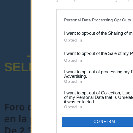
disclosure of your personal
IAB’s list of downstream pa
Personal Data Processing Opt Outs
also be disclosed by us to 
I want to opt-out of the Sharing of 
Downstream Participants
th
Opted In
third parties.
-ENCUESTA SOB
I want to opt-out of the Sale of my 
Opted In
SELECTIVO DOCENT
I want to opt-out of processing my 
Advertising.
Opted In
I want to opt-out of Collection, Use
of my Personal Data that Is Unrelat
it was collected.
Foro de Maestros25
>
FORO
Opted In
en la preparación de Oposi
CONFIRM
De 2.300 plazas , cuántas pa