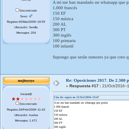
A mi me han mandado un whatsapp que p
1.000 francés
Desconectado
150 EF
Sexo:
150 música
Registro:05/Mar/2009~19:55
200 AL
Ubicación: Sevilla
300 PT
Mensajes: 204
300 inglés
100 primaria
100 infantil
Supongo que serán rumores ya que creo qu
Re: Oposiciones 2017. De 2.300 pl
mojitoyoyo
«
Respuesta #17 :
21/Oct/2016~1
Iniciad@
Cita de: supra en 21/Oct/2016~13:47
A mi me han mandado un whatsapp que ponía:
Desconectado
1.000 francés
Registro:26/Feb/2008~11:43
150 EF
150 música
Ubicación: huelva
200 AL
Mensajes: 1.471
300 PT
300 inglés