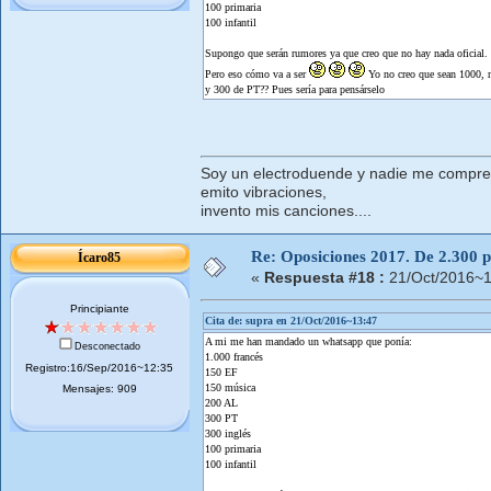
100 primaria
100 infantil
Supongo que serán rumores ya que creo que no hay nada oficial.
Pero eso cómo va a ser
Yo no creo que sean 1000, 
y 300 de PT?? Pues sería para pensárselo
Soy un electroduende y nadie me compr
emito vibraciones,
invento mis canciones....
Re: Oposiciones 2017. De 2.300 pl
Ícaro85
«
Respuesta #18 :
21/Oct/2016~1
Principiante
Cita de: supra en 21/Oct/2016~13:47
A mi me han mandado un whatsapp que ponía:
Desconectado
1.000 francés
Registro:16/Sep/2016~12:35
150 EF
150 música
Mensajes: 909
200 AL
300 PT
300 inglés
100 primaria
100 infantil