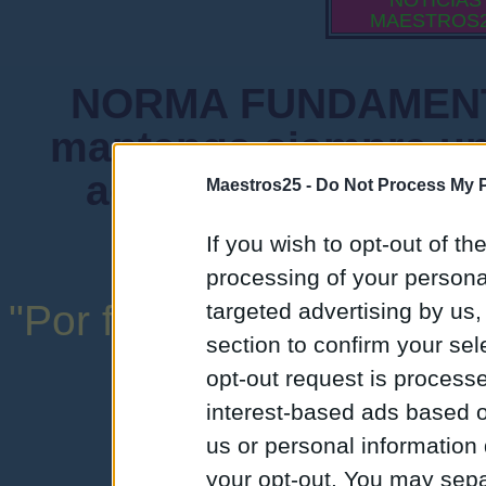
NOTICIAS
MAESTROS
NORMA FUNDAMENTA
mantenga siempre un
admiten mensajes 
Maestros25 -
Do Not Process My P
instituciones ni
If you wish to opt-out of the
processing of your personal
"Por favor, no abuse de l
targeted advertising by us
section to confirm your sel
una expresión y
opt-out request is proces
interest-based ads based o
us or personal information d
your opt-out. You may separ