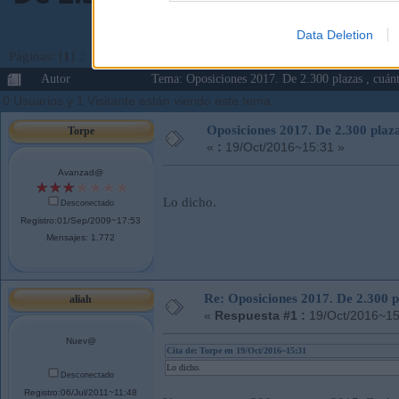
Data Deletion
Páginas: [
1
]
2
Ir Abajo
Autor
Tema: Oposiciones 2017. De 2.300 plazas , cuánt
0 Usuarios y 1 Visitante están viendo este tema.
Oposiciones 2017. De 2.300 plaza
Torpe
«
:
19/Oct/2016~15:31 »
Avanzad@
Lo dicho.
Desconectado
Registro:01/Sep/2009~17:53
Mensajes: 1.772
Re: Oposiciones 2017. De 2.300 pl
aliah
«
Respuesta #1 :
19/Oct/2016~15
Nuev@
Cita de: Torpe en 19/Oct/2016~15:31
Lo dicho.
Desconectado
Registro:06/Jul/2011~11:48