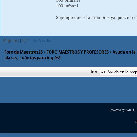
100 infantil
Supongo que serán rumores ya que creo qu
Páginas: [
1
]
2
Ir Arriba
Foro de Maestros25
>
FORO MAESTROS Y PROFESORES
>
Ayuda en la
plazas , cuántas para inglés?
Ir a:
Powered by SMF 1.1
E