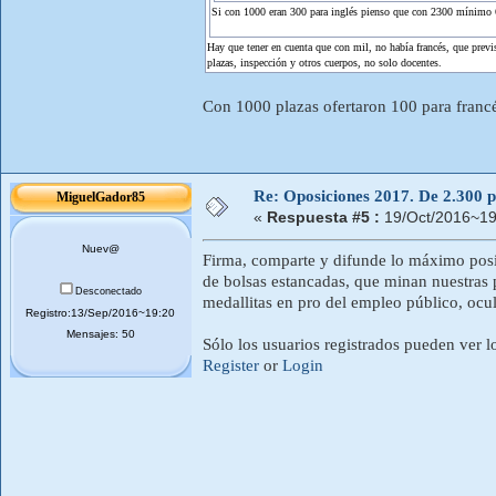
Si con 1000 eran 300 para inglés pienso que con 2300 mínimo 
Hay que tener en cuenta que con mil, no había francés, que previ
plazas, inspección y otros cuerpos, no solo docentes.
Con 1000 plazas ofertaron 100 para franc
Re: Oposiciones 2017. De 2.300 pl
MiguelGador85
«
Respuesta #5 :
19/Oct/2016~19
Nuev@
Firma, comparte y difunde lo máximo posib
de bolsas estancadas, que minan nuestras p
Desconectado
medallitas en pro del empleo público, ocu
Registro:13/Sep/2016~19:20
Mensajes: 50
Sólo los usuarios registrados pueden ver l
Register
or
Login