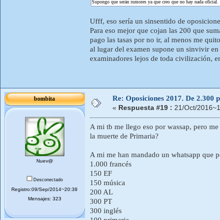
Supongo que serán rumores ya que creo que no hay nada oficial.
Ufff, eso sería un sinsentido de oposicio
Para eso mejor que cojan las 200 que suman
pago las tasas por no ir, al menos me quit
al lugar del examen supone un sinvivir en 
examinadores lejos de toda civilización, e
Re: Oposiciones 2017. De 2.300 pl
bombita
«
Respuesta #19 :
21/Oct/2016~1
A mi tb me llego eso por wassap, pero me p
la muerte de Primaria?
A mi me han mandado un whatsapp que p
Nuev@
1.000 francés
150 EF
Desconectado
150 música
Registro:09/Sep/2014~20:38
200 AL
Mensajes: 323
300 PT
300 inglés
100 primaria