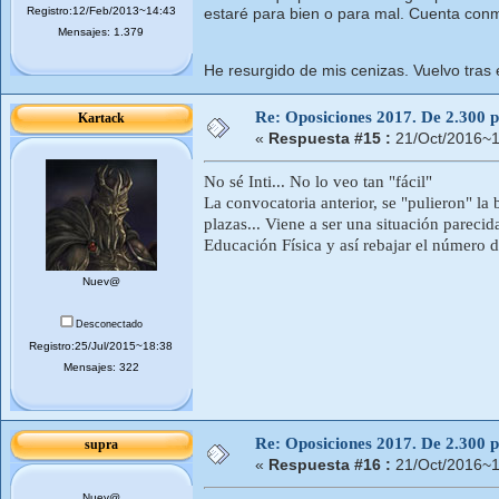
Registro:12/Feb/2013~14:43
estaré para bien o para mal. Cuenta con
Mensajes: 1.379
He resurgido de mis cenizas. Vuelvo tras 
Re: Oposiciones 2017. De 2.300 pl
Kartack
«
Respuesta #15 :
21/Oct/2016~1
No sé Inti... No lo veo tan "fácil"
La convocatoria anterior, se "pulieron" la
plazas... Viene a ser una situación pareci
Educación Física y así rebajar el número d
Nuev@
Desconectado
Registro:25/Jul/2015~18:38
Mensajes: 322
Re: Oposiciones 2017. De 2.300 pl
supra
«
Respuesta #16 :
21/Oct/2016~1
Nuev@