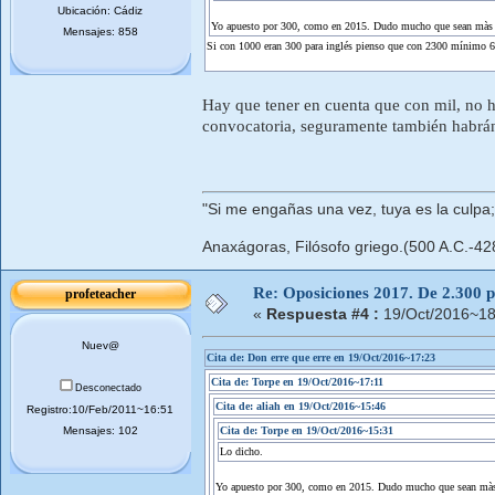
Ubicación: Cádiz
Yo apuesto por 300, como en 2015. Dudo mucho que sean màs
Mensajes: 858
Si con 1000 eran 300 para inglés pienso que con 2300 mínimo 6
Hay que tener en cuenta que con mil, no ha
convocatoria, seguramente también habrán 
"Si me engañas una vez, tuya es la culpa
Anaxágoras, Filósofo griego.(500 A.C.-42
Re: Oposiciones 2017. De 2.300 pl
profeteacher
«
Respuesta #4 :
19/Oct/2016~18
Nuev@
Cita de: Don erre que erre en 19/Oct/2016~17:23
Cita de: Torpe en 19/Oct/2016~17:11
Desconectado
Cita de: aliah en 19/Oct/2016~15:46
Registro:10/Feb/2011~16:51
Mensajes: 102
Cita de: Torpe en 19/Oct/2016~15:31
Lo dicho.
Yo apuesto por 300, como en 2015. Dudo mucho que sean mà