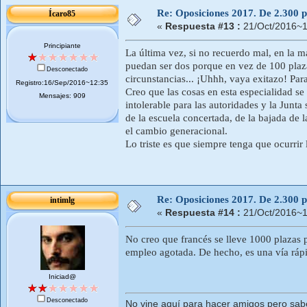
Re: Oposiciones 2017. De 2.300 pl
Ícaro85
«
Respuesta #13 :
21/Oct/2016~1
Principiante
La última vez, si no recuerdo mal, en la m
puedan ser dos porque en vez de 100 plaz
Desconectado
circunstancias... ¡Uhhh, vaya exitazo! Para
Registro:16/Sep/2016~12:35
Creo que las cosas en esta especialidad s
Mensajes: 909
intolerable para las autoridades y la Junt
de la escuela concertada, de la bajada de l
el cambio generacional.
Lo triste es que siempre tenga que ocurri
Re: Oposiciones 2017. De 2.300 pl
intimlg
«
Respuesta #14 :
21/Oct/2016~1
No creo que francés se lleve 1000 plazas 
empleo agotada. De hecho, es una vía rápid
Iniciad@
Desconectado
No vine aquí para hacer amigos pero sab