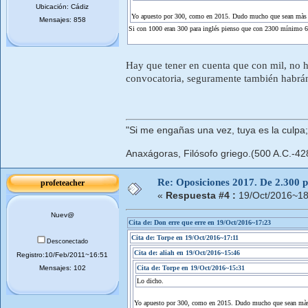
Ubicación: Cádiz
Yo apuesto por 300, como en 2015. Dudo mucho que sean màs
Mensajes: 858
Si con 1000 eran 300 para inglés pienso que con 2300 mínimo 6
Hay que tener en cuenta que con mil, no ha
convocatoria, seguramente también habrán 
"Si me engañas una vez, tuya es la culpa
Anaxágoras, Filósofo griego.(500 A.C.-42
Re: Oposiciones 2017. De 2.300 pl
profeteacher
«
Respuesta #4 :
19/Oct/2016~18
Nuev@
Cita de: Don erre que erre en 19/Oct/2016~17:23
Cita de: Torpe en 19/Oct/2016~17:11
Desconectado
Cita de: aliah en 19/Oct/2016~15:46
Registro:10/Feb/2011~16:51
Mensajes: 102
Cita de: Torpe en 19/Oct/2016~15:31
Lo dicho.
Yo apuesto por 300, como en 2015. Dudo mucho que sean mà