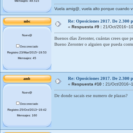
Mensajes: 49.515
Vuela amig@, vuela alto porque cuando vue
Re: Oposiciones 2017. De 2.300 pl
mbc
«
Respuesta #9 :
21/Oct/2016~10
Nuev@
Buenos días Zeronter, cuántas crees que p
Bueno Zeronter o alguien que pueda cont
Desconectado
Registro:23/Mar/2015~19:53
Mensajes: 45
Re: Oposiciones 2017. De 2.300 pl
amb
«
Respuesta #10 :
21/Oct/2016~1
Nuev@
De donde sacais ese numero de plazas?
Desconectado
Registro:25/Oct/2013~19:42
Mensajes: 160