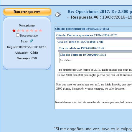
Re: Oposiciones 2017. De 2.300 pl
Don erre que erre
«
Respuesta #6 :
19/Oct/2016~19
Principiante
Cita de: profeteacher en 19/Oct/2016~18:51
Cita de: Don erre que erre en 19/Oct/2016~17:23
Desconectado
Sexo:
Cita de: Torpe en 19/Oct/2016~17:11
Registro:08/Nov/2013~13:16
Cita de: aliah en 19/Oct/2016~15:46
Ubicación: Cádiz
Cita de: Torpe en 19/Oct/2016~15:31
Mensajes: 858
Lo dicho.
Yo apuesto por 300, como en 2015. Dudo mucho que sean m
Si con 1000 eran 300 para inglés pienso que con 2300 mínimo
Hay que tener en cuenta que con mil, no había francés, que prev
2300 plazas, inspección y otros cuerpos, no solo docentes.
No estaba esa multitud de vacantes de francés que han dado este c
"Si me engañas una vez, tuya es la culpa