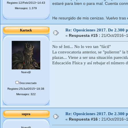
Registro:12/Feb/2013~14:43
estaré para bien o para mal. Cuenta con
Mensajes: 1.379
He resurgido de mis cenizas. Vuelvo tras 
Re: Oposiciones 2017. De 2.300 pl
Kartack
«
Respuesta #15 :
21/Oct/2016~1
No sé Inti... No lo veo tan "fácil"
La convocatoria anterior, se "pulieron" la
plazas... Viene a ser una situación pareci
Educación Física y así rebajar el número d
Nuev@
Desconectado
Registro:25/Jul/2015~18:38
Mensajes: 322
Re: Oposiciones 2017. De 2.300 pl
supra
«
Respuesta #16 :
21/Oct/2016~1
Nuev@