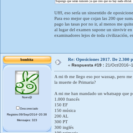
Supongo que serán rumores ya que creo que no hay nada oficial.
Ufff, eso sería un sinsentido de oposicio
Para eso mejor que cojan las 200 que suman
pago las tasas por no ir, al menos me quit
al lugar del examen supone un sinvivir en 
examinadores lejos de toda civilización, e
Re: Oposiciones 2017. De 2.300 pl
bombita
«
Respuesta #19 :
21/Oct/2016~1
A mi tb me llego eso por wassap, pero me p
la muerte de Primaria?
A mi me han mandado un whatsapp que p
Nuev@
1.000 francés
150 EF
Desconectado
150 música
Registro:09/Sep/2014~20:38
200 AL
Mensajes: 323
300 PT
300 inglés
100 primaria