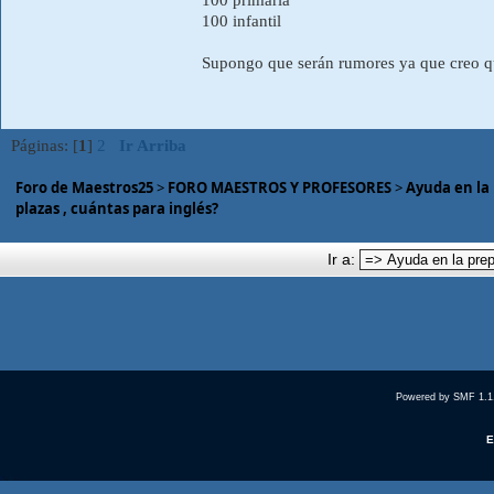
100 infantil
Supongo que serán rumores ya que creo qu
Páginas: [
1
]
2
Ir Arriba
Foro de Maestros25
>
FORO MAESTROS Y PROFESORES
>
Ayuda en la
plazas , cuántas para inglés?
Ir a:
Powered by SMF 1.1
E