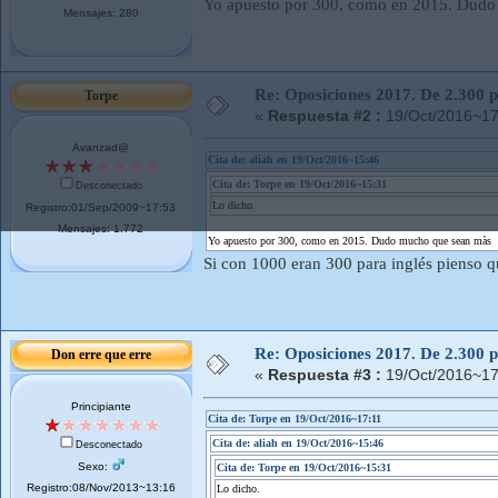
Yo apuesto por 300, como en 2015. Dud
Mensajes: 280
Re: Oposiciones 2017. De 2.300 pl
Torpe
«
Respuesta #2 :
19/Oct/2016~17
Avanzad@
Cita de: aliah en 19/Oct/2016~15:46
Cita de: Torpe en 19/Oct/2016~15:31
Desconectado
Lo dicho.
Registro:01/Sep/2009~17:53
Mensajes: 1.772
Yo apuesto por 300, como en 2015. Dudo mucho que sean màs
Si con 1000 eran 300 para inglés pienso 
Re: Oposiciones 2017. De 2.300 pl
Don erre que erre
«
Respuesta #3 :
19/Oct/2016~17
Principiante
Cita de: Torpe en 19/Oct/2016~17:11
Cita de: aliah en 19/Oct/2016~15:46
Desconectado
Sexo:
Cita de: Torpe en 19/Oct/2016~15:31
Registro:08/Nov/2013~13:16
Lo dicho.