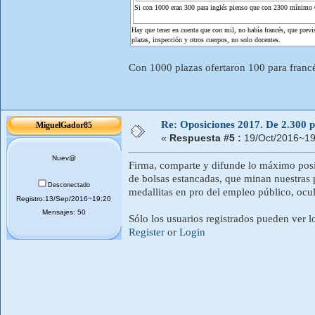
Si con 1000 eran 300 para inglés pienso que con 2300 mínimo 
Hay que tener en cuenta que con mil, no había francés, que previ
plazas, inspección y otros cuerpos, no solo docentes.
Con 1000 plazas ofertaron 100 para franc
Re: Oposiciones 2017. De 2.300 pl
MiguelGador85
«
Respuesta #5 :
19/Oct/2016~19
Nuev@
Firma, comparte y difunde lo máximo posib
de bolsas estancadas, que minan nuestras p
Desconectado
medallitas en pro del empleo público, ocu
Registro:13/Sep/2016~19:20
Mensajes: 50
Sólo los usuarios registrados pueden ver l
Register
or
Login