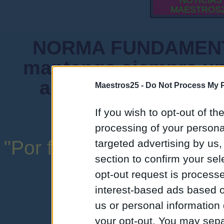
NOTICIAS
MAESTROS
NORMA FUNDAMENTA
mantenga siempre un
admiten mensajes 
Maestros25 -
Do Not Process My P
instituciones ni
If you wish to opt-out of the
processing of your personal
"Por favor, no abuse de l
targeted advertising by us
section to confirm your sel
una expresión y
opt-out request is proces
interest-based ads based o
us or personal information d
your opt-out. You may separ