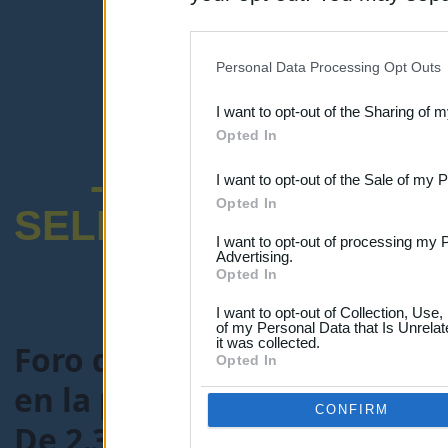
disclosure of your personal
IAB’s list of downstream pa
Personal Data Processing Opt Outs
also be disclosed by us to 
I want to opt-out of the Sharing of 
Downstream Participants
th
Opted In
third parties.
-ENCUESTA SOB
I want to opt-out of the Sale of my 
Opted In
SELECTIVO DOCENT
I want to opt-out of processing my 
Advertising.
Opted In
I want to opt-out of Collection, Use
of my Personal Data that Is Unrelat
it was collected.
Foro de Maestros25
>
FORO
Opted In
en la preparación de Oposi
CONFIRM
De 2.300 plazas , cuántas pa