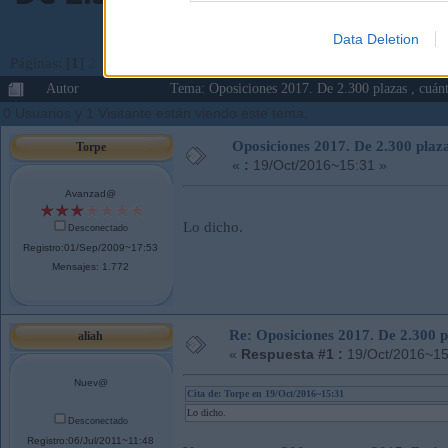
Data Deletion
Páginas: [
1
]
2
Ir Abajo
Autor
Tema: Oposiciones 2017. De 2.300 plazas , cuánt
0 Usuarios y 1 Visitante están viendo este tema.
Oposiciones 2017. De 2.300 plaza
Torpe
«
:
19/Oct/2016~15:31 »
Avanzad@
Lo dicho.
Desconectado
Registro:01/Sep/2009~17:53
Mensajes: 1.772
Re: Oposiciones 2017. De 2.300 pl
aliah
«
Respuesta #1 :
19/Oct/2016~15
Nuev@
Cita de: Torpe en 19/Oct/2016~15:31
Lo dicho.
Desconectado
Registro:06/Jul/2011~11:48