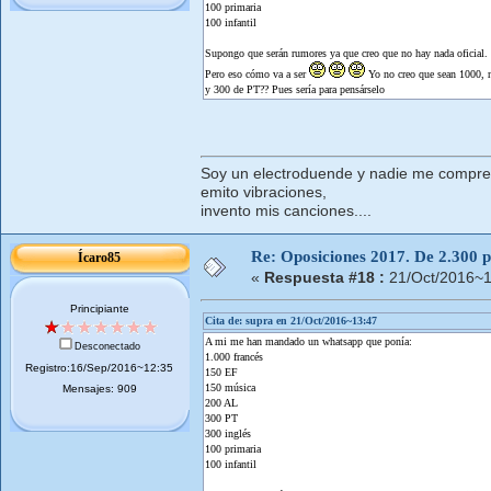
100 primaria
100 infantil
Supongo que serán rumores ya que creo que no hay nada oficial.
Pero eso cómo va a ser
Yo no creo que sean 1000, 
y 300 de PT?? Pues sería para pensárselo
Soy un electroduende y nadie me compr
emito vibraciones,
invento mis canciones....
Re: Oposiciones 2017. De 2.300 pl
Ícaro85
«
Respuesta #18 :
21/Oct/2016~1
Principiante
Cita de: supra en 21/Oct/2016~13:47
A mi me han mandado un whatsapp que ponía:
Desconectado
1.000 francés
Registro:16/Sep/2016~12:35
150 EF
150 música
Mensajes: 909
200 AL
300 PT
300 inglés
100 primaria
100 infantil