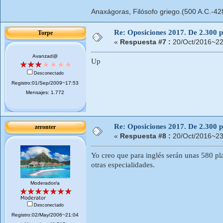
Anaxágoras, Filósofo griego.(500 A.C.-42
Re: Oposiciones 2017. De 2.300 pl
Torpe
«
Respuesta #7 :
20/Oct/2016~22
Avanzad@
Up
Desconectado
Registro:01/Sep/2009~17:53
Mensajes: 1.772
Re: Oposiciones 2017. De 2.300 pl
zeronter
«
Respuesta #8 :
20/Oct/2016~23
Yo creo que para inglés serán unas 580 pl
otras especialidades.
Moderador/a
Desconectado
Registro:02/May/2006~21:04