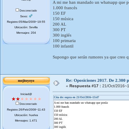
A mi me han mandado un whatsapp que p
1.000 francés
Desconectado
150 EF
Sexo:
150 música
Registro:05/Mar/2009~19:55
200 AL
Ubicación: Sevilla
300 PT
Mensajes: 204
300 inglés
100 primaria
100 infantil
Supongo que serán rumores ya que creo qu
Re: Oposiciones 2017. De 2.300 pl
mojitoyoyo
«
Respuesta #17 :
21/Oct/2016~1
Iniciad@
Cita de: supra en 21/Oct/2016~13:47
A mi me han mandado un whatsapp que ponía:
Desconectado
1.000 francés
Registro:26/Feb/2008~11:43
150 EF
150 música
Ubicación: huelva
200 AL
Mensajes: 1.471
300 PT
300 inglés