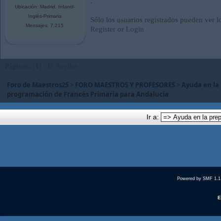
.
Ubicación: Madrid. Infantil-
Inglés-Primaria
Sólo los usuarios registrados pueden ver l
Mensajes: 7.215
Register
or
Login
Páginas: [
1
]
Ir Arriba
Foro de Maestros25
>
FORO MAESTROS Y PROFESORES
>
Ayuda en la
programación de Francés Primaria para Andalucía
Ir a:
Powered by SMF 1.1
E