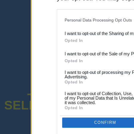
una expresión y
disclosure of your personal
IAB’s list of downstream pa
Personal Data Processing Opt Outs
also be disclosed by us to 
I want to opt-out of the Sharing of 
Downstream Participants
th
Opted In
third parties.
I want to opt-out of the Sale of my 
Opted In
I want to opt-out of processing my 
Advertising.
Opted In
-ENCUESTA SOB
I want to opt-out of Collection, Use
of my Personal Data that Is Unrelat
SELECTIVO DOCENT
it was collected.
Opted In
CONFIRM