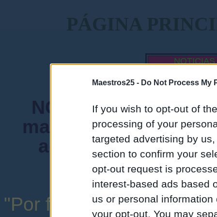
PÁGINA PRINC
NOTICIAS
MAESTROS
Maestros25 -
Do Not Process My P
NORMA FUNDAMENTA
If you wish to opt-out of the
mantenga siempre un
processing of your personal
targeted advertising by us
admiten mensajes 
section to confirm your sel
instituciones ni
opt-out request is proces
interest-based ads based o
us or personal information d
"Por favor, no abuse de l
your opt-out. You may separ