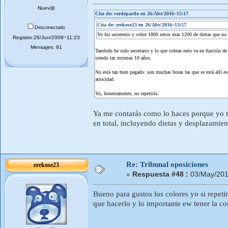
Nuev@
Cita de: verdepardo en 26/Abr/2016~15:17
Cita de: erekose23 en 26/Abr/2016~13:57
Desconectado
Yo fui secreterio y cobre 1800 netos mas 1200 de dietas que no
Registro:26/Jun/2009~11:23
Mensajes: 91
También he sido secretario y lo que cobras neto va en función de
siendo las mismas 10 años.
No está tan bien pagado: son muchas horas las que se está allí 
atrocidad.
Yo, honestamente, no repetiría.
Ya me contarás como lo haces porque yo ta
en total, incluyendo dietas y desplazamient
Re: Tribunal oposiciones
erekose23
«
Respuesta #48 :
03/May/201
Bueno para gustos los colores yo si repeti
que hacerlo y lo importante ew tener la co