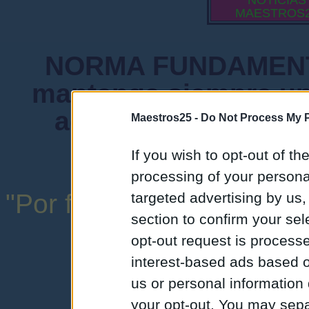
NOTICIAS
MAESTROS
NORMA FUNDAMENTA
mantenga siempre un
admiten mensajes 
Maestros25 -
Do Not Process My P
instituciones ni
If you wish to opt-out of the
processing of your personal
"Por favor, no abuse de l
targeted advertising by us
section to confirm your sel
una expresión y
opt-out request is proces
interest-based ads based o
us or personal information d
your opt-out. You may separ