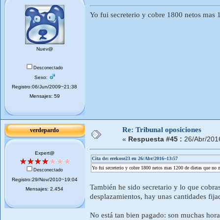
Yo fui secreterio y cobre 1800 netos mas 
Nuev@
Desconectado
Sexo:
Registro:06/Jun/2009~21:38
Mensajes: 59
Re: Tribunal oposiciones
verdepardo
«
Respuesta #45 :
26/Abr/201
Expert@
Cita de: erekose23 en 26/Abr/2016~13:57
Yo fui secreterio y cobre 1800 netos mas 1200 de dietas que no 
Desconectado
Registro:29/Nov/2010~19:04
También he sido secretario y lo que cobras
Mensajes: 2.454
desplazamientos, hay unas cantidades fija
No está tan bien pagado: son muchas horas