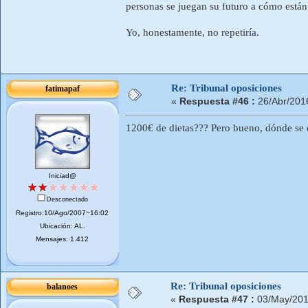
personas se juegan su futuro a cómo están
Yo, honestamente, no repetiría.
Re: Tribunal oposiciones
fatimapaf
«
Respuesta #46 :
26/Abr/201
1200€ de dietas??? Pero bueno, dónde se 
Iniciad@
Desconectado
Registro:10/Ago/2007~16:02
Ubicación: AL.
Mensajes: 1.412
Re: Tribunal oposiciones
balanoes
«
Respuesta #47 :
03/May/201