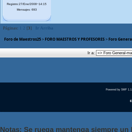
Registro:27/Ene/2008~14:15
Mensajes: 693
Páginas:
1
2
[
3
]
Ir Arriba
Foro de Maestros25
>
FORO MAESTROS Y PROFESORES
>
Foro Genera
Ir a:
Powered by SMF 1.1
E
Notas: Se ruega mantenga siempre un 