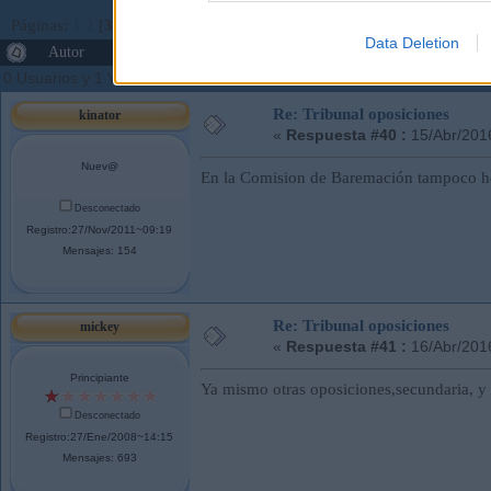
Páginas:
1
2
[
3
]
Ir Abajo
Data Deletion
Autor
Tema: Tribunal oposiciones (Leído 25856 veces
0 Usuarios y 1 Visitante están viendo este tema.
Re: Tribunal oposiciones
kinator
«
Respuesta #40 :
15/Abr/201
Nuev@
En la Comision de Baremación tampoco h
Desconectado
Registro:27/Nov/2011~09:19
Mensajes: 154
Re: Tribunal oposiciones
mickey
«
Respuesta #41 :
16/Abr/201
Principiante
Ya mismo otras oposiciones,secundaria, y 
Desconectado
Registro:27/Ene/2008~14:15
Mensajes: 693