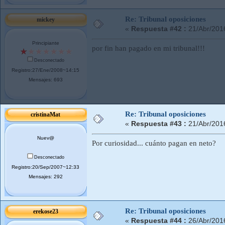
Re: Tribunal oposiciones
mickey
«
Respuesta #42 :
21/Abr/201
Principiante
por fin han pagado en mi tribunal!!!
Desconectado
Registro:27/Ene/2008~14:15
Mensajes: 693
Re: Tribunal oposiciones
cristinaMat
«
Respuesta #43 :
21/Abr/201
Nuev@
Por curiosidad... cuánto pagan en neto?
Desconectado
Registro:20/Sep/2007~12:33
Mensajes: 292
Re: Tribunal oposiciones
erekose23
«
Respuesta #44 :
26/Abr/201