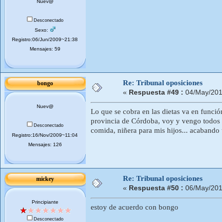
Nuev@
Desconectado
Sexo:
Registro:06/Jun/2009~21:38
Mensajes: 59
Re: Tribunal oposiciones
bongo
«
Respuesta #49 :
04/May/201
Nuev@
Lo que se cobra en las dietas va en funci
provincia de Córdoba, voy y vengo todos l
Desconectado
comida, niñera para mis hijos... acabando 
Registro:16/Nov/2009~11:04
Mensajes: 126
Re: Tribunal oposiciones
mickey
«
Respuesta #50 :
06/May/201
Principiante
estoy de acuerdo con bongo
Desconectado