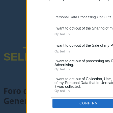
disclosure of your personal
IAB’s list of downstream pa
Personal Data Processing Opt Outs
also be disclosed by us to 
I want to opt-out of the Sharing of 
Downstream Participants
th
Opted In
third parties.
-ENCUESTA SOB
I want to opt-out of the Sale of my 
Opted In
SELECTIVO DOCENT
I want to opt-out of processing my 
Advertising.
Opted In
I want to opt-out of Collection, Use
of my Personal Data that Is Unrelat
it was collected.
Foro de Maestros25
>
FORO
Opted In
General-maestros25.com
> 
CONFIRM