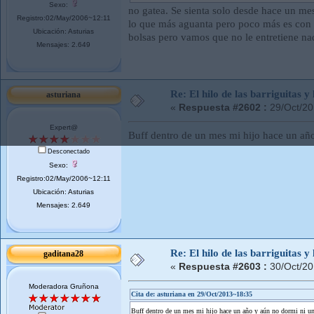
Sexo:
no gatea. Se sienta solo desde hace un me
Registro:02/May/2006~12:11
lo que más aguanta pero poco más es con 
Ubicación: Asturias
bolsas pero vamos que no le entretiene nada
Mensajes: 2.649
Re: El hilo de las barriguitas y
asturiana
«
Respuesta #2602 :
29/Oct/20
Expert@
Buff dentro de un mes mi hijo hace un añ
Desconectado
Sexo:
Registro:02/May/2006~12:11
Ubicación: Asturias
Mensajes: 2.649
Re: El hilo de las barriguitas y
gaditana28
«
Respuesta #2603 :
30/Oct/20
Moderadora Gruñona
Cita de: asturiana en 29/Oct/2013~18:35
Buff dentro de un mes mi hijo hace un año y aún no dormi ni u