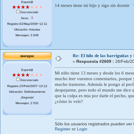
Expert@
14 meses tiene mi hijo y sigo sin dormir
Desconectado
Sexo:
Registro:02/May/2006~12:11
Ubicación: Asturias
Mensajes: 2.649
Re: El hilo de las barriguitas y
mocupoc
«
Respuesta #2609 :
28/Feb/20
Expert@
Mi niño tiene 13 meses y desde los 6 mese
mucho leer vuestros comentarios, porque y
Desconectado
mucho trastorno. Además le pongo al pech
Registro:15/Feb/2007~13:12
despejarme, pero todo el mundo me dice q
Ubicación: Definitivamente
que la culpa es mia por darle el pecho, qu
¡Segovia!
¿cómo lo veís?
Mensajes: 2.532
Sólo los usuarios registrados pueden ver 
Register
or
Login