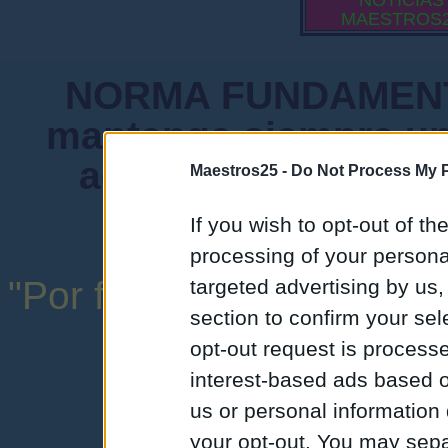
NOTICIAS
MAESTROS
NORMA FUNDAMENTA
mantenga siempre un
admiten mensajes 
Maestros25 -
Do Not Process My P
instituciones ni
If you wish to opt-out of the
processing of your personal
"Por favor, no abuse de l
targeted advertising by us
section to confirm your sel
una expresión y
opt-out request is proces
interest-based ads based o
us or personal information d
your opt-out. You may separ