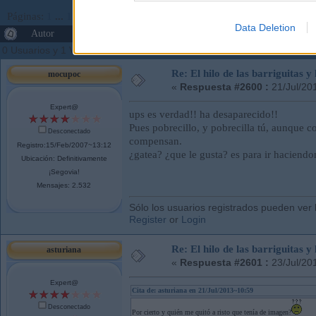
Páginas:
1
...
129
130
[
131
]
Ir Abajo
Data Deletion
Autor
Tema: El hilo de las barriguitas y las barrigotas
0 Usuarios y 1 Visitante están viendo este tema.
Re: El hilo de las barriguitas y
mocupoc
«
Respuesta #2600 :
21/Jul/20
Expert@
ups es verdad!! ha desaparecido!!
Pues pobrecillo, y pobrecilla tú, aunque 
Desconectado
compensan.
Registro:15/Feb/2007~13:12
¿gatea? ¿que le gusta? es para ir haciend
Ubicación: Definitivamente
¡Segovia!
Mensajes: 2.532
Sólo los usuarios registrados pueden ver 
Register
or
Login
Re: El hilo de las barriguitas y
asturiana
«
Respuesta #2601 :
23/Jul/20
Expert@
Cita de: asturiana en 21/Jul/2013~10:59
Desconectado
Por cierto y quién me quitó a risto que tenía de imagen?