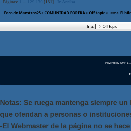
Páginas:
1
...
129
130
[
131
]
Ir Arriba
Foro de Maestros25
>
COMUNIDAD FORERA
>
Off topic
> Tema:
El hil
Ir a:
Powered by SMF 1.1
E
Notas: Se ruega mantenga siempre un 
que ofendan a personas o institucione
-El Webmaster de la página no se hace 