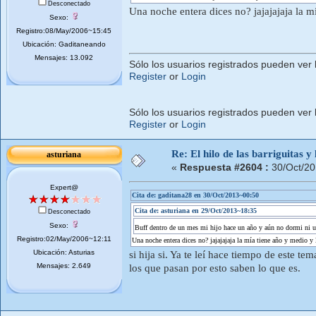
Desconectado
Una noche entera dices no? jajajajaja la 
Sexo:
Registro:08/May/2006~15:45
Ubicación: Gaditaneando
Mensajes: 13.092
Sólo los usuarios registrados pueden ver 
Register
or
Login
Sólo los usuarios registrados pueden ver 
Register
or
Login
Re: El hilo de las barriguitas y
asturiana
«
Respuesta #2604 :
30/Oct/20
Expert@
Cita de: gaditana28 en 30/Oct/2013~00:50
Cita de: asturiana en 29/Oct/2013~18:35
Desconectado
Sexo:
Buff dentro de un mes mi hijo hace un año y aún no dormi ni 
Registro:02/May/2006~12:11
Una noche entera dices no? jajajajaja la mía tiene año y medio y
Ubicación: Asturias
si hija si. Ya te leí hace tiempo de este 
Mensajes: 2.649
los que pasan por esto saben lo que es.