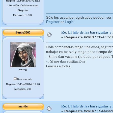
Registro:15/Feb/2007~13:12
Ubicación: Definitivamente
¡Segovia!
Mensajes: 2.532
Sólo los usuarios registrados pueden ver 
Register
or
Login
Re: El hilo de las barriguitas y
Forera3965
«
Respuesta #2613 :
20/Abr/20
Hola compañeras tengo una duda, segurame
trabajar en marzo y tengo poco tiempo de 
- Si me dan vacante (lo dudo por el poco T
- ¿Si me dan sustitución?
Gracias a todas.
Nuev@
Desconectado
Registro:13/Ene/2014~11:20
Mensajes: 309
Re: El hilo de las barriguitas y
maride
«
Respuesta #2614 :
15/May/2