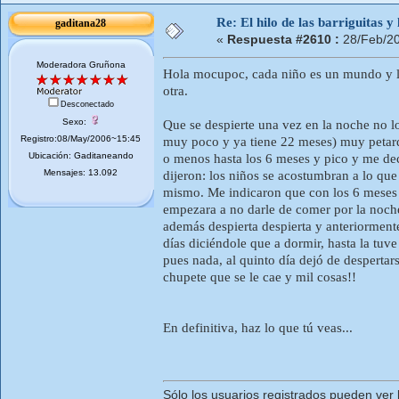
Re: El hilo de las barriguitas y
gaditana28
«
Respuesta #2610 :
28/Feb/20
Moderadora Gruñona
Hola mocupoc, cada niño es un mundo y l
otra.
Desconectado
Sexo:
Que se despierte una vez en la noche no lo
Registro:08/May/2006~15:45
muy poco y ya tiene 22 meses) muy petard
Ubicación: Gaditaneando
o menos hasta los 6 meses y pico y me decí
Mensajes: 13.092
dijeron: los niños se acostumbran a lo que 
mismo. Me indicaron que con los 6 meses y
empezara a no darle de comer por la noche 
además despierta despierta y anteriormente
días diciéndole que a dormir, hasta la tuv
pues nada, al quinto día dejó de despertar
chupete que se le cae y mil cosas!!
En definitiva, haz lo que tú veas...
Sólo los usuarios registrados pueden ver 