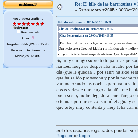
Re: El hilo de las barriguitas y
gaditana28
«
Respuesta #2605 :
30/Oct/20
Moderadora Gruñona
Cita de: asturiana en 30/Oct/2013~08:59
Cita de: gaditana28 en 30/Oct/2013~00:50
Desconectado
Cita de: asturiana en 29/Oct/2013~18:35
Sexo:
Buff dentro de un mes mi hijo hace un año y aún no dormi ni
Registro:08/May/2006~15:45
Una noche entera dices no? jajajajaja la mía tiene año y medio 
Ubicación: Gaditaneando
si hija si. Ya te leí hace tiempo de este tema. Qué chungo ehhh?
Mensajes: 13.092
Sí, muy chungo sobre todo para las persona
narices, luego se despertaba mucho por las
día (que le quedan 5 por salir) ha sido se
que ha salido protestona y por la noche ta
van mejorando las noches pero vamos, lo 
cosas y desde que tengo a la niña me he d
buen susto, no he llegado a tener fuego en
o tetinas porque se consumió el agua y s
que estoy muy contenta y muy feliz con mi 
Sólo los usuarios registrados pueden ver 
Register
or
Login