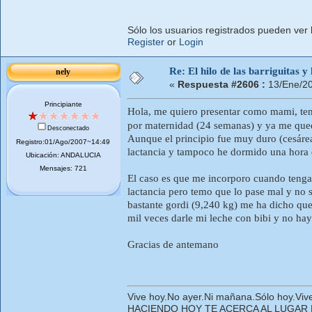
Sólo los usuarios registrados pueden ver 
Register
or
Login
Re: El hilo de las barriguitas y
nely
«
Respuesta #2606 :
13/Ene/20
Principiante
Hola, me quiero presentar como mami, ten
por maternidad (24 semanas) y ya me que
Desconectado
Aunque el principio fue muy duro (cesárea
Registro:01/Ago/2007~14:49
lactancia y tampoco he dormido una hora 
Ubicación: ANDALUCIA
Mensajes: 721
El caso es que me incorporo cuando tenga
lactancia pero temo que lo pase mal y no s
bastante gordi (9,240 kg) me ha dicho que 
mil veces darle mi leche con bibi y no hay
Gracias de antemano
Vive hoy.No ayer.Ni mañana.Sólo hoy.V
HACIENDO HOY TE ACERCA AL LUGAR