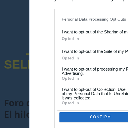
disclosure of your personal
IAB’s list of downstream pa
Personal Data Processing Opt Outs
also be disclosed by us to 
I want to opt-out of the Sharing of 
Downstream Participants
th
Opted In
third parties.
-ENCUESTA SOB
I want to opt-out of the Sale of my 
Opted In
SELECTIVO DOCENT
I want to opt-out of processing my 
Advertising.
Opted In
I want to opt-out of Collection, Use
of my Personal Data that Is Unrelat
it was collected.
Foro de Maestros25
>
COMU
Opted In
El hilo de las barriguitas y 
CONFIRM