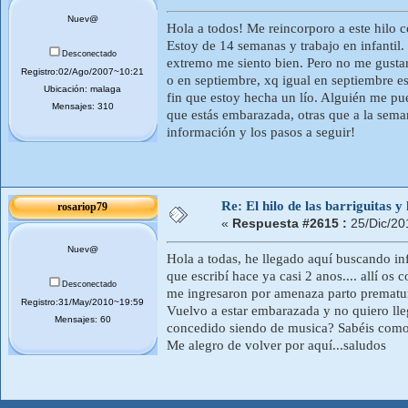
Nuev@
Hola a todos! Me reincorporo a este hilo c
Estoy de 14 semanas y trabajo en infantil.
Desconectado
extremo me siento bien. Pero no me gustarí
Registro:02/Ago/2007~10:21
o en septiembre, xq igual en septiembre es
Ubicación: malaga
fin que estoy hecha un lío. Alguién me p
Mensajes: 310
que estás embarazada, otras que a la semana
información y los pasos a seguir!
Re: El hilo de las barriguitas y
rosariop79
«
Respuesta #2615 :
25/Dic/20
Nuev@
Hola a todas, he llegado aquí buscando in
que escribí hace ya casi 2 anos.... allí 
Desconectado
me ingresaron por amenaza parto prematuro
Registro:31/May/2010~19:59
Vuelvo a estar embarazada y no quiero llega
Mensajes: 60
concedido siendo de musica? Sabéis como 
Me alegro de volver por aquí...saludos