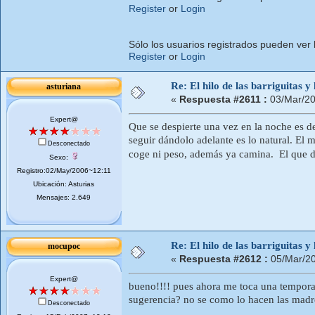
Register
or
Login
Sólo los usuarios registrados pueden ver 
Register
or
Login
Re: El hilo de las barriguitas y
asturiana
«
Respuesta #2611 :
03/Mar/20
Expert@
Que se despierte una vez en la noche es d
seguir dándolo adelante es lo natural. El
Desconectado
coge ni peso, además ya camina. El que d
Sexo:
Registro:02/May/2006~12:11
Ubicación: Asturias
Mensajes: 2.649
Re: El hilo de las barriguitas y
mocupoc
«
Respuesta #2612 :
05/Mar/20
Expert@
bueno!!!! pues ahora me toca una tempora
sugerencia? no se como lo hacen las madres
Desconectado