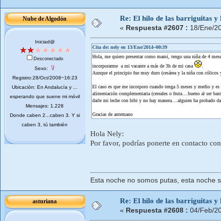
Re: El hilo de las barriguitas y
Nube de Algodón
«
Respuesta #2607 :
18/Ene/20
Iniciad@
Cita de: nely en 13/Ene/2014~00:39
Hola, me quiero presentar como mami, tengo una niña de 4 mese
Desconectado
incorporarme a mi vacante a más de 3h de mi casa
.
Sexo:
Aunque el principio fue muy duro (cesárea y la niña con cólicos
Registro:28/Oct/2008~16:23
El caso es que me incorporo cuando tenga 5 meses y medio y es m
Ubicación: En Andalucía y ...
alimentación complementaria (cereales o fruta....bueno al ser bas
esperando que suene mi móvil
darle mi leche con bibi y no hay manera....alguien ha probado da
Mensajes: 1.228
Gracias de antemano
Donde caben 2...caben 3. Y si
caben 3, tú también
Hola Nely:
Por favor, podrías ponerte en contacto c
Esta noche no somos putas, esta noche 
Re: El hilo de las barriguitas y
asturiana
«
Respuesta #2608 :
04/Feb/20