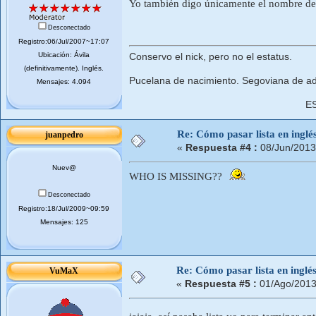
Yo también digo únicamente el nombre de
Desconectado
Registro:06/Jul/2007~17:07
Ubicación: Ávila
Conservo el nick, pero no el estatus.
(definitivamente). Inglés.
Pucelana de nacimiento. Segoviana de ad
Mensajes: 4.094
E
Re: Cómo pasar lista en inglé
juanpedro
«
Respuesta #4 :
08/Jun/2013
Nuev@
WHO IS MISSING??
Desconectado
Registro:18/Jul/2009~09:59
Mensajes: 125
Re: Cómo pasar lista en inglé
VuMaX
«
Respuesta #5 :
01/Ago/2013