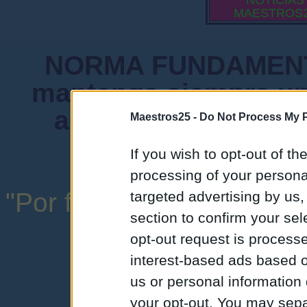
NOTICIAS
MAESTROS
NORMA FUNDAMENTA
mantenga siempre un
admiten mensajes 
Maestros25 -
Do Not Process My P
instituciones ni
If you wish to opt-out of the
processing of your personal
"Por favor, no abuse de l
targeted advertising by us
section to confirm your sel
una expresión y
opt-out request is proces
interest-based ads based o
us or personal information d
your opt-out. You may separ