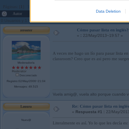
Páginas: [
1
]
Ir Abajo
Data Deletion
Autor
Tema: Cómo pasar lista en inglés??? (Leído 986
0 Usuarios y 1 Visitante están viendo este tema.
Cómo pasar lista en inglés
zeronter
«
:
22/May/2013~19:57 »
A veces me hago un lío para pasar lista en 
classroom? Creo que es asi pero me surgen
Moderador/a
Desconectado
Registro:02/May/2006~21:04
Mensajes: 49.515
Vuela amig@, vuela alto porque cuando vue
Re: Cómo pasar lista en inglé
Lauura
«
Respuesta #1 :
22/May/2013
Nuev@
Literalmente es así. Yo lo que les decía es: