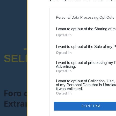
disclosure of your personal
IAB’s list of downstream pa
Personal Data Processing Opt Outs
also be disclosed by us to 
I want to opt-out of the Sharing of 
Downstream Participants
th
Opted In
third parties.
-ENCUESTA SOB
I want to opt-out of the Sale of my 
Opted In
SELECTIVO DOCENT
I want to opt-out of processing my 
Advertising.
Opted In
I want to opt-out of Collection, Use
of my Personal Data that Is Unrelat
it was collected.
Foro de Maestros25
>
MAES
Opted In
Extranjera-Inglés
> Tema:
C
CONFIRM