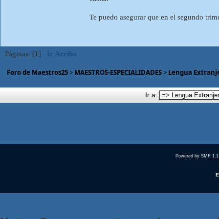
Te puedo asegurar que en el segundo trime
Páginas: [
1
]
Ir Arriba
Foro de Maestros25
>
MAESTROS-ESPECIALIDADES
>
Lengua Extranje
Ir a:
Powered by SMF 1.1
E