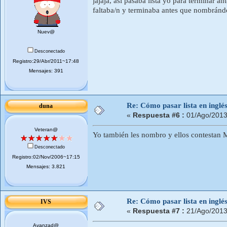
jajaja, así pasaba lista yo para terminar a
faltaba/n y terminaba antes que nombrándo
Nuev@
Desconectado
Registro:29/Abr/2011~17:48
Mensajes: 391
Re: Cómo pasar lista en inglé
duna
«
Respuesta #6 :
01/Ago/2013
Veteran@
Yo también les nombro y ellos contestan
Desconectado
Registro:02/Nov/2006~17:15
Mensajes: 3.821
Re: Cómo pasar lista en inglé
IVS
«
Respuesta #7 :
21/Ago/2013
Avanzad@