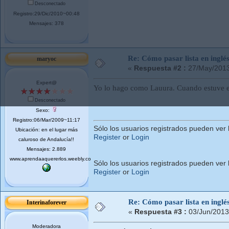
Desconectado
Registro:29/Dic/2010~00:48
Mensajes: 378
Re: Cómo pasar lista en inglé
maryoc
«
Respuesta #2 :
27/May/2013
Expert@
Yo lo hago como Lauura. Cuando estuve en 
Desconectado
Sexo:
Registro:06/Mar/2009~11:17
Sólo los usuarios registrados pueden ver 
Ubicación: en el lugar más
Register
or
Login
caluroso de Andalucía!!
Mensajes: 2.889
www.aprendaaquererlos.weebly.com
Sólo los usuarios registrados pueden ver 
Register
or
Login
Re: Cómo pasar lista en inglé
Interinaforever
«
Respuesta #3 :
03/Jun/2013
Moderadora