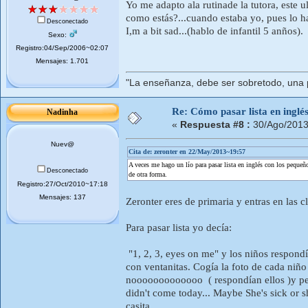
Yo me adapto ala rutinade la tutora, este 
como estás?...cuando estaba yo, pues lo 
Desconectado
I,m a bit sad...(hablo de infantil 5 anños).
Sexo:
Registro:04/Sep/2006~02:07
Mensajes: 1.701
"La enseñanza, debe ser sobretodo, una p
Re: Cómo pasar lista en inglé
Nadinha
«
Respuesta #8 :
30/Ago/2013
Nuev@
Cita de: zeronter en 22/May/2013~19:57
A veces me hago un lío para pasar lista en inglés con los pequeño
Desconectado
de otra forma.
Registro:27/Oct/2010~17:18
Mensajes: 137
Zeronter eres de primaria y entras en las cl
Para pasar lista yo decía:
"1, 2, 3, eyes on me" y los niños respondí
con ventanitas. Cogía la foto de cada niño
nooooooooooooo ( respondían ellos )y pega
didn't come today... Maybe She's sick or s
casita.