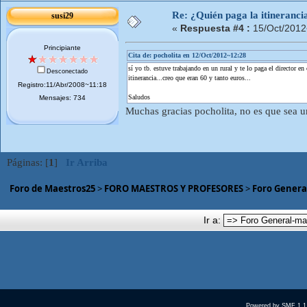
Re: ¿Quién paga la itineranci
susi29
«
Respuesta #4 :
15/Oct/2012
Principiante
Cita de: pocholita en 12/Oct/2012~12:28
sí yo tb. estuve trabajando en un rural y te lo paga el director e
Desconectado
itinerancia...creo que eran 60 y tanto euros...
Registro:11/Abr/2008~11:18
Saludos
Mensajes: 734
Muchas gracias pocholita, no es que sea u
Páginas: [
1
]
Ir Arriba
Foro de Maestros25
>
FORO MAESTROS Y PROFESORES
>
Foro Genera
Ir a:
Powered by SMF 1.1