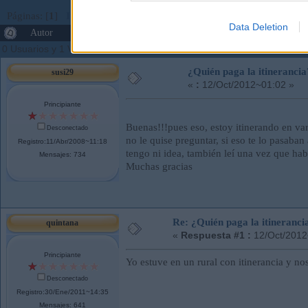
Páginas: [
1
]
Ir Abajo
Data Deletion
Autor
Tema: ¿Quién paga la itinerancia? (Leído 4135 v
0 Usuarios y 1 Visitante están viendo este tema.
¿Quién paga la itinerancia
susi29
«
:
12/Oct/2012~01:02 »
Principiante
Buenas!!!pues eso, estoy itinerando en vari
Desconectado
no le quise preguntar, si eso te lo pasaba
Registro:11/Abr/2008~11:18
tengo ni idea, también leí una vez que hab
Mensajes: 734
Muchas gracias
Re: ¿Quién paga la itineranci
quintana
«
Respuesta #1 :
12/Oct/2012
Principiante
Yo estuve en un rural con itinerancia y no
Desconectado
Registro:30/Ene/2011~14:35
Mensajes: 641