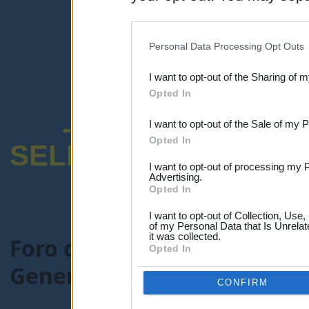
disclosure of your personal
IAB’s list of downstream pa
Personal Data Processing Opt Outs
also be disclosed by us to 
I want to opt-out of the Sharing of 
Downstream Participants
th
Opted In
third parties.
-ENCUESTA SOB
I want to opt-out of the Sale of my 
Opted In
SELECTIVO DOCENT
I want to opt-out of processing my 
Advertising.
Opted In
I want to opt-out of Collection, Use
of my Personal Data that Is Unrelat
it was collected.
Foro de Maestros25
>
FORO
Opted In
General-maestros25.com
> 
CONFIRM