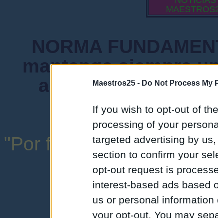
NOTICIAS
MAESTROS
NORMA FUNDAMENTA
mantenga siempre un
admiten mensajes 
Maestros25 -
Do Not Process My P
instituciones ni
If you wish to opt-out of the
processing of your personal
"Por favor, no abuse de l
targeted advertising by us
section to confirm your sel
una expresión y
opt-out request is proces
interest-based ads based o
us or personal information d
your opt-out. You may separ