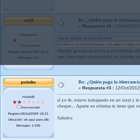
Re: ¿Quién paga la itineranci
susi29
«
Respuesta #2 :
12/Oct/2012
Principiante
Cita de: quintana en 12/Oct/2012~09:35
Yo estuve en un rural con itinerancia y nos pagaba el colegio con
Desconectado
Muchas gracias quintana por contestar, así
Registro:11/Abr/2008~11:18
que claro cada centro tendrá un sistema, 
Mensajes: 734
Re: ¿Quién paga la itineranci
pocholita
«
Respuesta #3 :
12/Oct/2012
Iniciad@
sí yo tb. estuve trabajando en un rural y te
cheque... Aparte en nómina te tiene que ve
Desconectado
Registro:09/Jul/2009~19:21
Saludos
Ubicación: de aquí para allá
Mensajes: 1.036