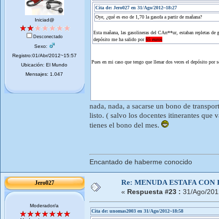
Cita de: Jero027 en 31/Ago/2012~18:27
Oye, ¿qué es eso de 1,70 la gasofa a partir de mañana?
Iniciad@
Esta mañana, las gasolineras del CArr**ur, estaban repletas de 
Desconectado
depósito me ha salido por
65 euros
Sexo:
Registro:01/Abr/2012~15:57
Pues en mi caso que tengo que llenar dos veces el depósito por s
Ubicación: El Mundo
Mensajes: 1.047
nada, nada, a sacarse un bono de transpor
listo. ( salvo los docentes itinerantes qu
tienes el bono del mes.
Encantado de haberme conocido
Re: MENUDA ESTAFA CON 
Jero027
«
Respuesta #23 :
31/Ago/201
Moderador/a
Cita de: unomas2003 en 31/Ago/2012~18:58