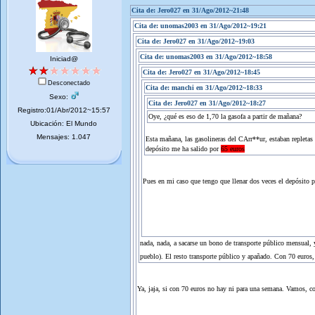
Cita de: Jero027 en 31/Ago/2012~21:48
Cita de: unomas2003 en 31/Ago/2012~19:21
Cita de: Jero027 en 31/Ago/2012~19:03
Cita de: unomas2003 en 31/Ago/2012~18:58
Iniciad@
Cita de: Jero027 en 31/Ago/2012~18:45
Desconectado
Cita de: manchi en 31/Ago/2012~18:33
Sexo:
Cita de: Jero027 en 31/Ago/2012~18:27
Registro:01/Abr/2012~15:57
Oye, ¿qué es eso de 1,70 la gasofa a partir de mañana?
Ubicación: El Mundo
Mensajes: 1.047
Esta mañana, las gasolineras del CArr**ur, estaban repletas
depósito me ha salido por
65 euros
Pues en mi caso que tengo que llenar dos veces el depósito p
nada, nada, a sacarse un bono de transporte público mensual, 
pueblo). El resto transporte público y apañado. Con 70 euros,
Ya, jaja, si con 70 euros no hay ni para una semana. Vamos, com