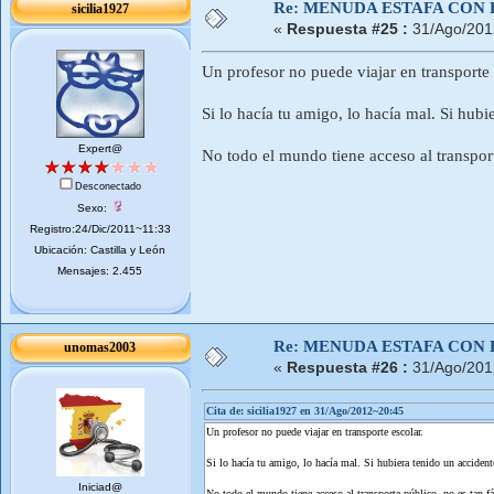
Re: MENUDA ESTAFA CON 
sicilia1927
«
Respuesta #25 :
31/Ago/201
Un profesor no puede viajar en transporte 
Si lo hacía tu amigo, lo hacía mal. Si hubi
Expert@
No todo el mundo tiene acceso al transporte
Desconectado
Sexo:
Registro:24/Dic/2011~11:33
Ubicación: Castilla y León
Mensajes: 2.455
Re: MENUDA ESTAFA CON 
unomas2003
«
Respuesta #26 :
31/Ago/201
Cita de: sicilia1927 en 31/Ago/2012~20:45
Un profesor no puede viajar en transporte escolar.
Si lo hacía tu amigo, lo hacía mal. Si hubiera tenido un accidente
Iniciad@
No todo el mundo tiene acceso al transporte público, no es tan fá