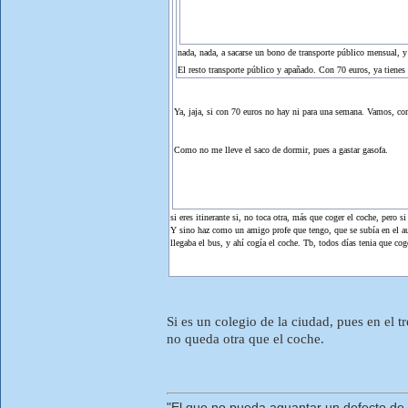
nada, nada, a sacarse un bono de transporte público mensual, y
El resto transporte público y apañado. Con 70 euros, ya tiene
Ya, jaja, si con 70 euros no hay ni para una semana. Vamos, como
Como no me lleve el saco de dormir, pues a gastar gasofa.
si eres itinerante si, no toca otra, más que coger el coche, pero si
Y sino haz como un amigo profe que tengo, que se subía en el aut
llegaba el bus, y ahí cogía el coche. Tb, todos días tenia que c
Si es un colegio de la ciudad, pues en el 
no queda otra que el coche.
"El que no pueda aguantar un defecto de