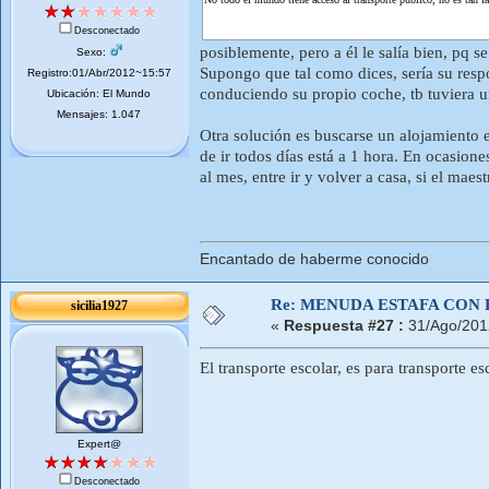
Desconectado
posiblemente, pero a él le salía bien, pq s
Sexo:
Supongo que tal como dices, sería su respon
Registro:01/Abr/2012~15:57
conduciendo su propio coche, tb tuviera un
Ubicación: El Mundo
Mensajes: 1.047
Otra solución es buscarse un alojamiento e
de ir todos días está a 1 hora. En ocasion
al mes, entre ir y volver a casa, si el maes
Encantado de haberme conocido
Re: MENUDA ESTAFA CON 
sicilia1927
«
Respuesta #27 :
31/Ago/201
El transporte escolar, es para transporte 
Expert@
Desconectado