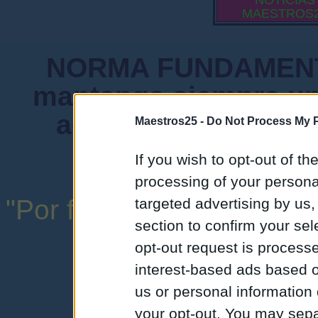
NOTICIAS
MAESTROS
NORMA FUNDAMENTA
mantenga siempre un
admiten mensajes 
Maestros25 -
Do Not Process My P
instituciones ni
If you wish to opt-out of the
processing of your personal
"Por favor, no abuse de l
targeted advertising by us
section to confirm your sel
una expresión y
opt-out request is proces
interest-based ads based o
us or personal information d
your opt-out. You may separ