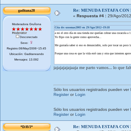
Re: MENUDA ESTAFA CON 
gaditana28
«
Respuesta #4 :
29/Ago/2012
Moderadora Gruñona
Cita de: unomas2003 en 29/Ago/2012~19:18
a mi el otro día en una tienda me querían cobrar una cocacola a 1.
Yo flipo con la gente como aprovecha...
Desconectado
Sexo:
Me gustaría saber si eso es denunciable, solo por tocar un poco la
Registro:08/May/2006~15:45
Porque una cosa es que la vida esté cara y otra que intenten aprov
Ubicación: Gaditaneando
Mensajes: 13.092
jajajajajajaaja me parto vamos... lo que falt
Sólo los usuarios registrados pueden ver 
Register
or
Login
Sólo los usuarios registrados pueden ver 
Register
or
Login
Re: MENUDA ESTAFA CON 
*DAVI*