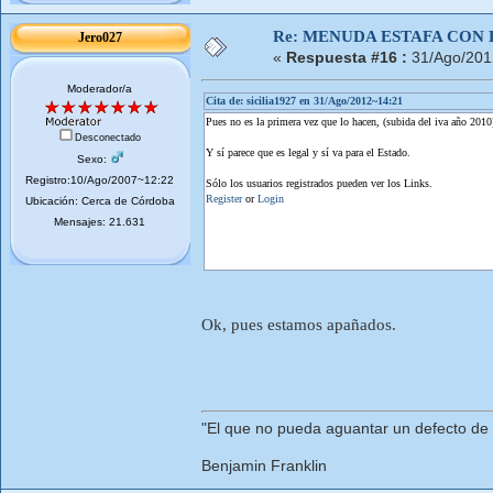
Re: MENUDA ESTAFA CON 
Jero027
«
Respuesta #16 :
31/Ago/201
Moderador/a
Cita de: sicilia1927 en 31/Ago/2012~14:21
Pues no es la primera vez que lo hacen, (subida del iva año 201
Desconectado
Y sí parece que es legal y sí va para el Estado.
Sexo:
Registro:10/Ago/2007~12:22
Sólo los usuarios registrados pueden ver los Links.
Register
or
Login
Ubicación: Cerca de Córdoba
Mensajes: 21.631
Ok, pues estamos apañados.
"El que no pueda aguantar un defecto de
Benjamin Franklin