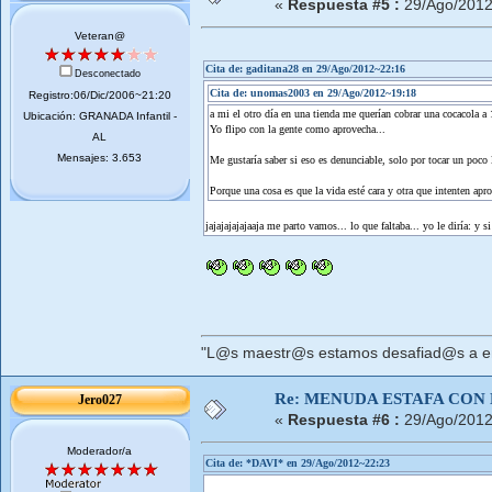
«
Respuesta #5 :
29/Ago/2012
Veteran@
Cita de: gaditana28 en 29/Ago/2012~22:16
Desconectado
Cita de: unomas2003 en 29/Ago/2012~19:18
Registro:06/Dic/2006~21:20
a mi el otro día en una tienda me querían cobrar una cocacola a 1
Ubicación: GRANADA Infantil -
Yo flipo con la gente como aprovecha...
AL
Mensajes: 3.653
Me gustaría saber si eso es denunciable, solo por tocar un poco l
Porque una cosa es que la vida esté cara y otra que intenten apro
jajajajajajaaja me parto vamos... lo que faltaba... yo le diría: y si
"L@s maestr@s estamos desafiad@s a ens
Re: MENUDA ESTAFA CON 
Jero027
«
Respuesta #6 :
29/Ago/2012
Moderador/a
Cita de: *DAVI* en 29/Ago/2012~22:23