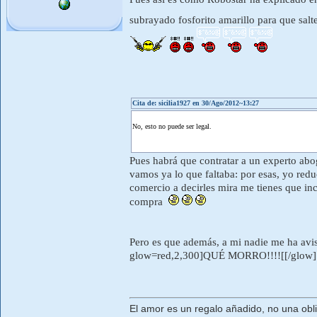
subrayado fosforito amarillo para que salt
Cita de: sicilia1927 en 30/Ago/2012~13:27
No, esto no puede ser legal.
Pues habrá que contratar a un experto abog
vamos ya lo que faltaba: por esas, yo red
comercio a decirles mira me tienes que in
compra
Pero es que además, a mi nadie me ha avis
glow=red,2,300]QUÉ MORRO!!!![[/glow]
El amor es un regalo añadido, no una obl