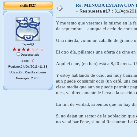
Re: MENUDA ESTAFA CON 
sicilia1927
«
Respuesta #17 :
31/Ago/201
Y me temo que veremos lo mismo en la factur
de septiembre... aunque el ciclo de consu
Una mierda, como un caballo de grande oi
Expert@
El otro día, pillamos una oferta de cine 
Desconectado
Sexo:
Aquí el cine, (en bcn) está a 8,20 creo...
Registro:24/Dic/2011~11:33
Ubicación: Castilla y León
Y estoy hablando de ocio, así muy banalmen
Mensajes: 2.455
aun puede consumir ocio (un café, una cerv
clase media que aun se puede permitir paga
mes, ya directamente le lleva a la sección 
En fin, de verdad, sabemos que no hay dine
Si no dejan un sector de la población que
no va al bar Pepe, si no al Restaurant Le 