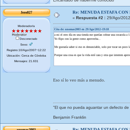
Encantado de haberme conocido
Re: MENUDA ESTAFA CON 
Jero027
«
Respuesta #2 :
29/Ago/2012
Moderador/a
Cita de: unomas2003 en 29/Ago/2012~19:18
a mi el otro día en una tienda me querían cobrar una cocacola a 1.
Yo flipo con la gente como aprovecha...
Desconectado
Sexo:
Me gustaría saber si eso es denunciable, solo por tocar un poco la
Registro:10/Ago/2007~12:22
Porque una cosa es que la vida esté cara y otra que intenten aprov
Ubicación: Cerca de Córdoba
Mensajes: 21.631
Eso sí lo veo más a menudo.
"El que no pueda aguantar un defecto de
Benjamin Franklin
Re: MENUDA ESTAFA CON 
unomas2003