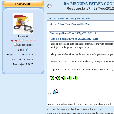
Re: MENUDA ESTAFA CON 
unomas2003
«
Respuesta #7 :
29/Ago/2012
Cita de: Jero027 en 29/Ago/2012~22:27
Cita de: *DAVI* en 29/Ago/2012~22:23
Cita de: gaditana28 en 29/Ago/2012~22:16
Iniciad@
Cita de: unomas2003 en 29/Ago/2012~19:18
a mi el otro día en una tienda me querían cobrar una cocacola a
Desconectado
Yo flipo con la gente como aprovecha...
Sexo:
Me gustaría saber si eso es denunciable, solo por tocar un poco
Registro:01/Abr/2012~15:57
Ubicación: El Mundo
Porque una cosa es que la vida esté cara y otra que intenten ap
Mensajes: 1.047
jajajajajajaaja me parto vamos... lo que faltaba... yo le diría: y 
o el
Vamos, en muchos sitios te cobran más por estar algo fresquito, j
en las terrazas de los bares lo entiendo, p
tienda te cueste 30 céntimos más un refre