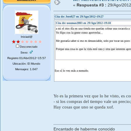
«
Respuesta #3 :
29/Ago/2012
Cita de: Jero027 en 29/Ago/2012~19:27
Cita de: unomas2003 en 29/Ago/2012~19:18
a mi el otro día en una tienda me querían cobrar una cocacola a 1
Yo flipo con la gente como aprovecha...
Iniciad@
Me gustaría saber si eso es denunciable, solo por tocar un poco l
Desconectado
Porque una cosa es que la vida esté cara y otra que intenten apro
Sexo:
Registro:01/Abr/2012~15:57
Ubicación: El Mundo
Mensajes: 1.047
Eso sí lo veo más a menudo.
Yo es la primera vez que lo he visto, es c
- si los compras del tiempo vale un precio;
Hay cosas que uno se queda xof.
Encantado de haberme conocido