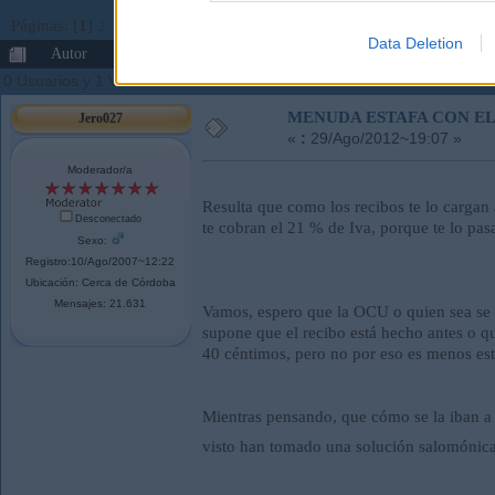
Páginas: [
1
]
2
Ir Abajo
Data Deletion
Autor
Tema: MENUDA ESTAFA CON EL IVA (Leído 
0 Usuarios y 1 Visitante están viendo este tema.
MENUDA ESTAFA CON EL
Jero027
«
:
29/Ago/2012~19:07 »
Moderador/a
Resulta que como los recibos te lo cargan 
Desconectado
te cobran el 21 % de Iva, porque te lo pas
Sexo:
Registro:10/Ago/2007~12:22
Ubicación: Cerca de Córdoba
Mensajes: 21.631
Vamos, espero que la OCU o quien sea se m
supone que el recibo está hecho antes o q
40 céntimos, pero no por eso es menos est
Mientras pensando, que cómo se la iban a 
visto han tomado una solución salomóni