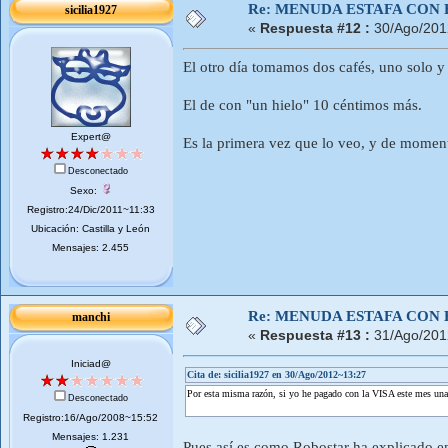
Re: MENUDA ESTAFA CON 
sicilia1927
«
Respuesta #12 :
30/Ago/201
El otro día tomamos dos cafés, uno solo y 
El de con "un hielo" 10 céntimos más.
Expert@
Es la primera vez que lo veo, y de momento
Desconectado
Sexo:
Registro:24/Dic/2011~11:33
Ubicación: Castilla y León
Mensajes: 2.455
Re: MENUDA ESTAFA CON 
manchi
«
Respuesta #13 :
31/Ago/201
Iniciad@
Cita de: sicilia1927 en 30/Ago/2012~13:27
Por esta misma razón, si yo he pagado con la VISA este mes una 
Desconectado
Registro:16/Ago/2008~15:52
Mensajes: 1.231
Pues así es como Robostar ha explicado en 