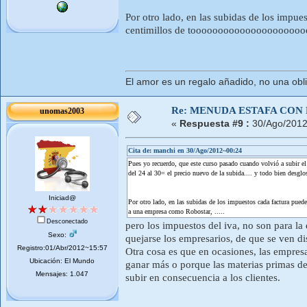
Por otro lado, en las subidas de los impu
centimillos de tooooooooooooooooooooooo
El amor es un regalo añadido, no una obl
Re: MENUDA ESTAFA CON 
unomas2003
«
Respuesta #9 :
30/Ago/2012
Cita de: manchi en 30/Ago/2012~00:24
Pues yo recuerdo, que este curso pasado cuando volvió a subir el
del 24 al 30= el precio nuevo de la subida.... y todo bien desglo
Iniciad@
Por otro lado, en las subidas de los impuestos cada factura pu
a una empresa como Robostar, .....
Desconectado
pero los impuestos del iva, no son para la
Sexo:
quejarse los empresarios, de que se ven d
Registro:01/Abr/2012~15:57
Otra cosa es que en ocasiones, las empresa
Ubicación: El Mundo
ganar más o porque las materias primas de
Mensajes: 1.047
subir en consecuencia a los clientes.