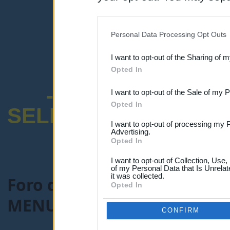
disclosure of your personal
IAB’s list of downstream pa
Personal Data Processing Opt Outs
also be disclosed by us to 
I want to opt-out of the Sharing of 
Downstream Participants
th
Opted In
third parties.
-ENCUESTA SOB
I want to opt-out of the Sale of my 
Opted In
SELECTIVO DOCENT
I want to opt-out of processing my 
Advertising.
Opted In
I want to opt-out of Collection, Use
of my Personal Data that Is Unrelat
it was collected.
Foro de Maestros25
>
COMU
Opted In
MENUDA ESTAFA CON EL IV
CONFIRM