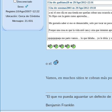
Desconectado
Cita de: gaditana28 en 29/Ago/2012~22:16
Sexo:
Cita de: unomas2003 en 29/Ago/2012~19:18
Registro:10/Ago/2007~12:22
a mi el otro día en una tienda me querían cobrar una cocacola a 
Ubicación: Cerca de Córdoba
Yo flipo con la gente como aprovecha...
Mensajes: 21.631
Me gustaría saber si eso es denunciable, solo por tocar un poco 
Porque una cosa es que la vida esté cara y otra que intenten apr
jajajajajajaaja me parto vamos... lo que faltaba... yo le diría: y s
o el
Vamos, en muchos sitios te cobran más por 
"El que no pueda aguantar un defecto de
Benjamin Franklin