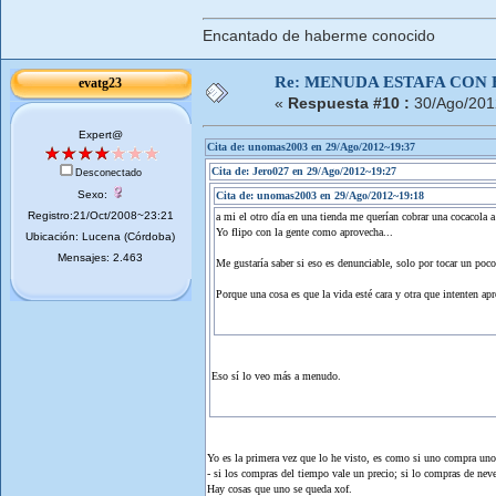
Encantado de haberme conocido
Re: MENUDA ESTAFA CON 
evatg23
«
Respuesta #10 :
30/Ago/201
Expert@
Cita de: unomas2003 en 29/Ago/2012~19:37
Cita de: Jero027 en 29/Ago/2012~19:27
Desconectado
Sexo:
Cita de: unomas2003 en 29/Ago/2012~19:18
Registro:21/Oct/2008~23:21
a mi el otro día en una tienda me querían cobrar una cocacola a 
Yo flipo con la gente como aprovecha...
Ubicación: Lucena (Córdoba)
Mensajes: 2.463
Me gustaría saber si eso es denunciable, solo por tocar un poco 
Porque una cosa es que la vida esté cara y otra que intenten apr
Eso sí lo veo más a menudo.
Yo es la primera vez que lo he visto, es como si uno compra unos 
- si los compras del tiempo vale un precio; si lo compras de never
Hay cosas que uno se queda xof.