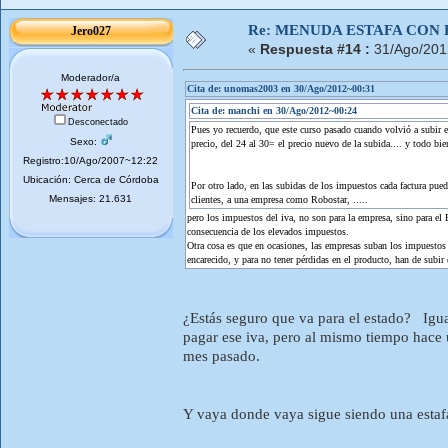
Re: MENUDA ESTAFA CON 
Jero027
«
Respuesta #14 :
31/Ago/201
Moderador/a
Cita de: unomas2003 en 30/Ago/2012~00:31
Cita de: manchi en 30/Ago/2012~00:24
Desconectado
Pues yo recuerdo, que este curso pasado cuando volvió a subir e
Sexo:
precio, del 24 al 30= el precio nuevo de la subida.... y todo bi
Registro:10/Ago/2007~12:22
Ubicación: Cerca de Córdoba
Por otro lado, en las subidas de los impuestos cada factura 
Mensajes: 21.631
clientes, a una empresa como Robostar, .....
pero los impuestos del iva, no son para la empresa, sino para el
consecuencia de los elevados impuestos.
Otra cosa es que en ocasiones, las empresas suban los impuestos 
encarecido, y para no tener pérdidas en el producto, han de subir 
¿Estás seguro que va para el estado? Igual
pagar ese iva, pero al mismo tiempo hace u
mes pasado.
Y vaya donde vaya sigue siendo una estafa