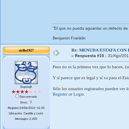
"El que no pueda aguantar un defecto de
Benjamin Franklin
Re: MENUDA ESTAFA CON 
sicilia1927
«
Respuesta #15 :
31/Ago/201
Pues no es la primera vez que lo hacen, (
Y sí parece que es legal y sí va para el Est
Expert@
Sólo los usuarios registrados pueden ver l
Register
or
Login
Desconectado
Sexo:
Registro:24/Dic/2011~11:33
Ubicación: Castilla y León
Mensajes: 2.455