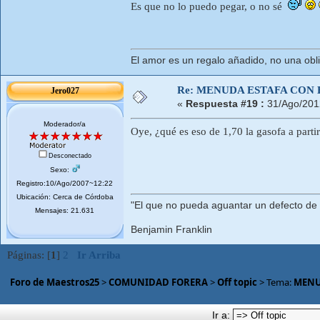
Es que no lo puedo pegar, o no sé
El amor es un regalo añadido, no una obl
Re: MENUDA ESTAFA CON 
Jero027
«
Respuesta #19 :
31/Ago/201
Moderador/a
Oye, ¿qué es eso de 1,70 la gasofa a part
Desconectado
Sexo:
Registro:10/Ago/2007~12:22
Ubicación: Cerca de Córdoba
"El que no pueda aguantar un defecto de
Mensajes: 21.631
Benjamin Franklin
Páginas: [
1
]
2
Ir Arriba
Foro de Maestros25
>
COMUNIDAD FORERA
>
Off topic
> Tema:
MENU
Ir a: