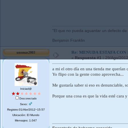
"El que no pueda aguantar un defecto de
Benjamin Franklin
Re: MENUDA ESTAFA CON 
unomas2003
«
Respuesta #1 :
29/Ago/2012
a mi el otro día en una tienda me querían c
Yo flipo con la gente como aprovecha...
Me gustaría saber si eso es denunciable, so
Iniciad@
Porque una cosa es que la vida esté cara y
Desconectado
Sexo:
Registro:01/Abr/2012~15:57
Ubicación: El Mundo
Mensajes: 1.047