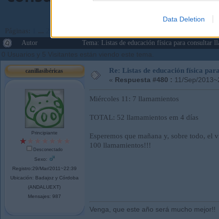
Data Deletion
Páginas:
1
...
23
24
[
25
]
26
27
...
177
Ir Abajo
Autor
Tema: Listas de educación física para consulta
0 Usuarios y 5 Visitantes están viendo este tema.
Re: Listas de educación física pa
canillasibéricas
«
Respuesta #480 :
11/Sep/2013~
Miércoles 11: 7 llamamientos
TOTAL: 52 llamamientos em 4 días
Principiante
Esperemos que mañana y, sobre todo, el v
100 llamamientos!!!
Desconectado
Sexo:
Registro:29/Mar/2011~22:39
Ubicación: Badajoz y Córdoba
(ANDALUEXT)
Mensajes: 987
Venga, que este año será mucho mejor!!