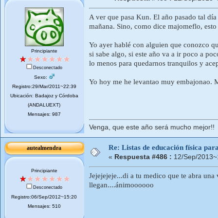
A ver que pasa Kun. El año pasado tal día
mañana. Sino, como dice majomeflo, esto
Yo ayer hablé con alguien que conozco que
Principiante
si sabe algo, si este año va a ir poco a po
lo menos para quedarnos tranquilos y acep
Desconectado
Sexo:
Yo hoy me he levantao muy embajonao. Mi
Registro:29/Mar/2011~22:39
Ubicación: Badajoz y Córdoba
(ANDALUEXT)
Mensajes: 987
Venga, que este año será mucho mejor!!
Re: Listas de educación física pa
autealmendra
«
Respuesta #486 :
12/Sep/2013~
Principiante
Jejejejeje...di a tu medico que te abra un
llegan....ánimoooooo
Desconectado
Registro:06/Sep/2012~15:20
Mensajes: 510