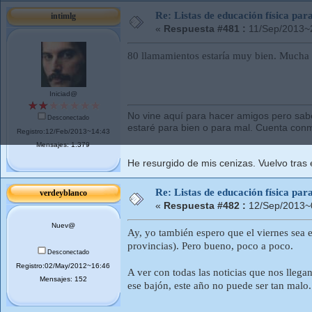
Re: Listas de educación física pa
intimlg
«
Respuesta #481 :
11/Sep/2013~
80 llamamientos estaría muy bien. Mucha s
Iniciad@
No vine aquí para hacer amigos pero sab
Desconectado
estaré para bien o para mal. Cuenta con
Registro:12/Feb/2013~14:43
Mensajes: 1.379
He resurgido de mis cenizas. Vuelvo tras 
Re: Listas de educación física pa
verdeyblanco
«
Respuesta #482 :
12/Sep/2013~
Nuev@
Ay, yo también espero que el viernes sea 
provincias). Pero bueno, poco a poco.
Desconectado
Registro:02/May/2012~16:46
A ver con todas las noticias que nos llegan
Mensajes: 152
ese bajón, este año no puede ser tan malo.