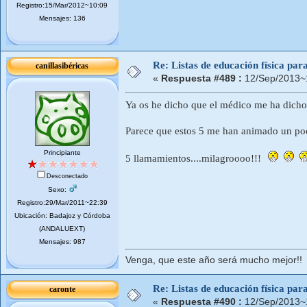
Registro:15/Mar/2012~10:09
Mensajes: 136
Re: Listas de educación física pa
canillasibéricas
«
Respuesta #489 :
12/Sep/2013~
Ya os he dicho que el médico me ha dicho
Parece que estos 5 me han animado un poco
Principiante
5 llamamientos....milagroooo!!!
Desconectado
Sexo:
Registro:29/Mar/2011~22:39
Ubicación: Badajoz y Córdoba
(ANDALUEXT)
Mensajes: 987
Venga, que este año será mucho mejor!!
Re: Listas de educación física pa
caronte
«
Respuesta #490 :
12/Sep/2013~