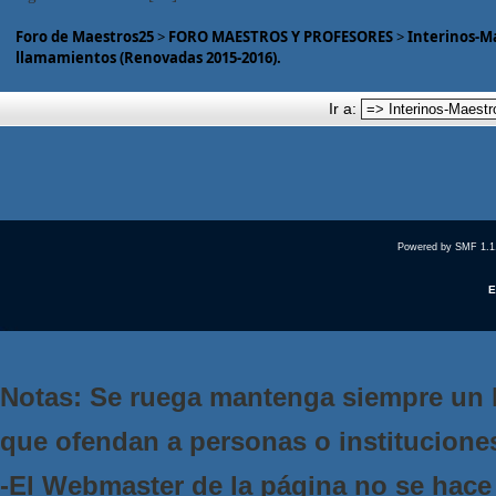
Foro de Maestros25
>
FORO MAESTROS Y PROFESORES
>
Interinos-M
llamamientos (Renovadas 2015-2016).
Ir a:
Powered by SMF 1.1
E
Notas: Se ruega mantenga siempre un 
que ofendan a personas o institucione
-El Webmaster de la página no se hace 