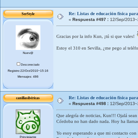
Re: Listas de educación física pa
SerStyle
«
Respuesta #497 :
12/Sep/2013~
Gracias por la info Kun, ¡tú si que vales!
Estoy el 310 en Sevilla, ¿me pego al teléfo
Nuev@
Desconectado
Registro:22/Oct/2010~15:16
Mensajes: 486
Re: Listas de educación física pa
canillasibéricas
«
Respuesta #498 :
12/Sep/2013~
Que alegría de noticias, Kun!!! Ojalá sea
Córdoba no han dado nada. Hoy ha llamado
Yo esoy esperando a que mi contacto con 
Principiante