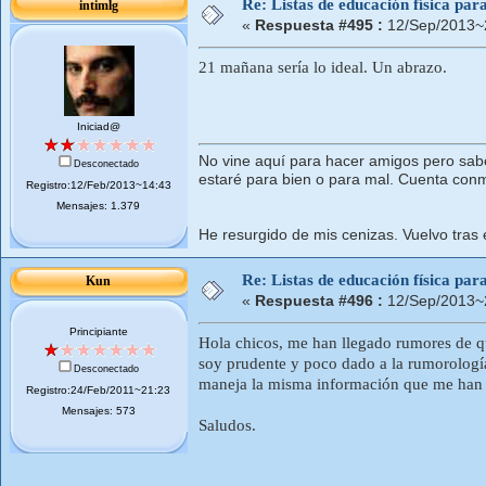
Re: Listas de educación física pa
intimlg
«
Respuesta #495 :
12/Sep/2013~
21 mañana sería lo ideal. Un abrazo.
Iniciad@
No vine aquí para hacer amigos pero sab
Desconectado
estaré para bien o para mal. Cuenta con
Registro:12/Feb/2013~14:43
Mensajes: 1.379
He resurgido de mis cenizas. Vuelvo tras 
Re: Listas de educación física pa
Kun
«
Respuesta #496 :
12/Sep/2013~
Principiante
Hola chicos, me han llegado rumores de q
soy prudente y poco dado a la rumorología
Desconectado
maneja la misma información que me han d
Registro:24/Feb/2011~21:23
Mensajes: 573
Saludos.