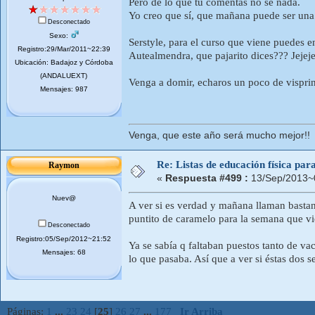
Pero de lo que tú comentas no sé nada.
Yo creo que sí, que mañana puede ser una
Desconectado
Sexo:
Serstyle, para el curso que viene puedes e
Registro:29/Mar/2011~22:39
Autealmendra, que pajarito dices??? Jejej
Ubicación: Badajoz y Córdoba
(ANDALUEXT)
Venga a domir, echaros un poco de vispr
Mensajes: 987
Venga, que este año será mucho mejor!!
Re: Listas de educación física pa
Raymon
«
Respuesta #499 :
13/Sep/2013~
Nuev@
A ver si es verdad y mañana llaman bastan
puntito de caramelo para la semana que vi
Desconectado
Registro:05/Sep/2012~21:52
Ya se sabía q faltaban puestos tanto de va
Mensajes: 68
lo que pasaba. Así que a ver si éstas dos
Páginas:
1
...
23
24
[
25
]
26
27
...
177
Ir Arriba