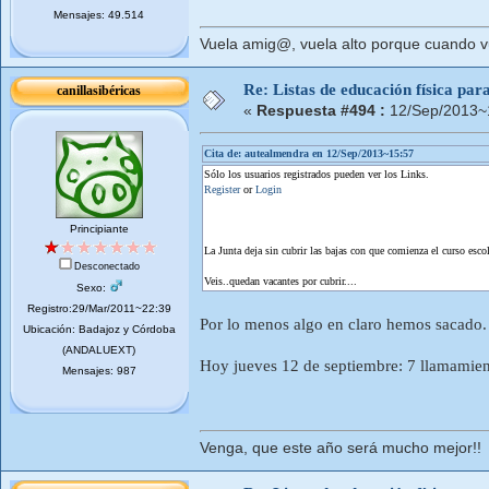
Mensajes: 49.514
Vuela amig@, vuela alto porque cuando vue
Re: Listas de educación física pa
canillasibéricas
«
Respuesta #494 :
12/Sep/2013~
Cita de: autealmendra en 12/Sep/2013~15:57
Sólo los usuarios registrados pueden ver los Links.
Register
or
Login
Principiante
La Junta deja sin cubrir las bajas con que comienza el curso esco
Desconectado
Veis..quedan vacantes por cubrir....
Sexo:
Registro:29/Mar/2011~22:39
Por lo menos algo en claro hemos sacado. 
Ubicación: Badajoz y Córdoba
(ANDALUEXT)
Hoy jueves 12 de septiembre: 7 llamamie
Mensajes: 987
Venga, que este año será mucho mejor!!