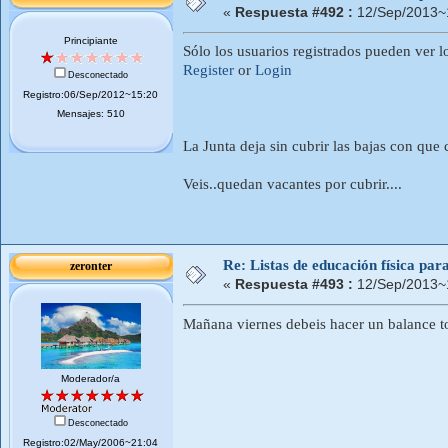
«
Respuesta #492 :
12/Sep/2013~
Principiante
Sólo los usuarios registrados pueden ver l
Register
or
Login
Desconectado
Registro:06/Sep/2012~15:20
Mensajes: 510
La Junta deja sin cubrir las bajas con que
Veis..quedan vacantes por cubrir....
Re: Listas de educación física pa
zeronter
«
Respuesta #493 :
12/Sep/2013~
Mañana viernes debeis hacer un balance to
Moderador/a
Desconectado
Registro:02/May/2006~21:04