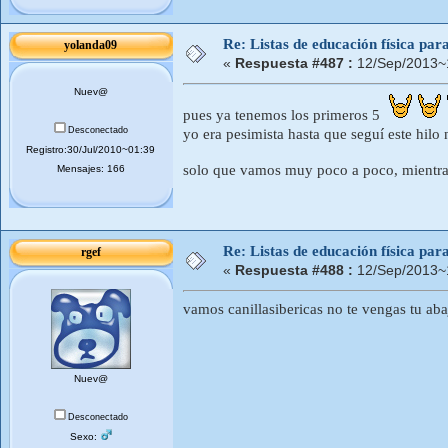
Re: Listas de educación física pa
yolanda09
«
Respuesta #487 :
12/Sep/2013~
Nuev@
pues ya tenemos los primeros 5
Desconectado
yo era pesimista hasta que seguí este hilo
Registro:30/Jul/2010~01:39
solo que vamos muy poco a poco, mientra
Mensajes: 166
Re: Listas de educación física pa
rgef
«
Respuesta #488 :
12/Sep/2013~
vamos canillasibericas no te vengas tu ab
Nuev@
Desconectado
Sexo: