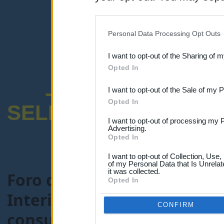
disclosure of your personal
IAB’s list of downstream pa
Personal Data Processing Opt Outs
also be disclosed by us to 
I want to opt-out of the Sharing of 
Downstream Participants
th
Opted In
third parties.
-ENCUESTA SOB
I want to opt-out of the Sale of my 
Opted In
SELECTIVO DOCENT
I want to opt-out of processing my 
Advertising.
Opted In
I want to opt-out of Collection, Use
of my Personal Data that Is Unrelat
it was collected.
Foro de Maestros25
>
FORO
Opted In
Interinos-Maestros
> Tema
CONFIRM
consultar llamamientos (R