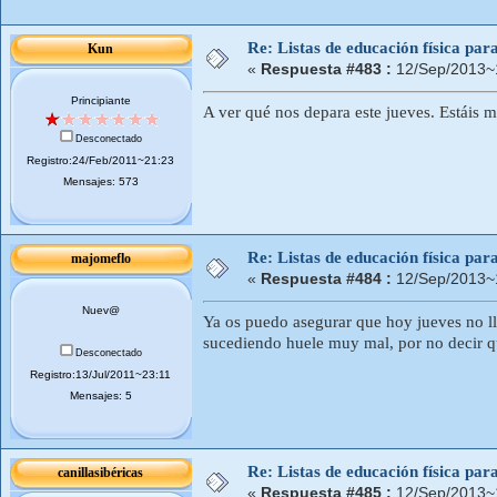
Re: Listas de educación física pa
Kun
«
Respuesta #483 :
12/Sep/2013~
Principiante
A ver qué nos depara este jueves. Estáis m
Desconectado
Registro:24/Feb/2011~21:23
Mensajes: 573
Re: Listas de educación física pa
majomeflo
«
Respuesta #484 :
12/Sep/2013~
Nuev@
Ya os puedo asegurar que hoy jueves no ll
sucediendo huele muy mal, por no decir qu
Desconectado
Registro:13/Jul/2011~23:11
Mensajes: 5
Re: Listas de educación física pa
canillasibéricas
«
Respuesta #485 :
12/Sep/2013~