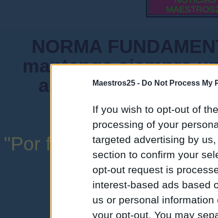
NOTICIAS
MAESTROS
NORMA FUNDAMENTA
mantenga siempre un
admiten mensajes 
Maestros25 -
Do Not Process My P
instituciones ni
If you wish to opt-out of the
processing of your personal
"Por favor, no abuse de l
targeted advertising by us
section to confirm your sel
una expresión y
opt-out request is proces
interest-based ads based o
us or personal information d
your opt-out. You may separ