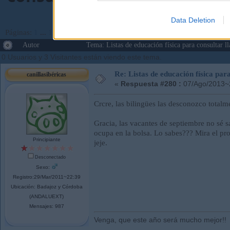
Data Deletion
Páginas:
1
...
13
14
[
15
]
16
17
...
177
Ir Abajo
Autor
Tema: Listas de educación física para consulta
0 Usuarios y 3 Visitantes están viendo este tema.
Re: Listas de educación física pa
canillasibéricas
«
Respuesta #280 :
07/Ago/2013~
Crcre, las bilingües las desconozco totalm
Gracia, las vacantes de septiembre no sé 
ocupa en la bolsa. Lo sabes??? Mira el pron
Principiante
jeje.
Desconectado
Sexo:
Registro:29/Mar/2011~22:39
Ubicación: Badajoz y Córdoba
(ANDALUEXT)
Mensajes: 987
Venga, que este año será mucho mejor!!