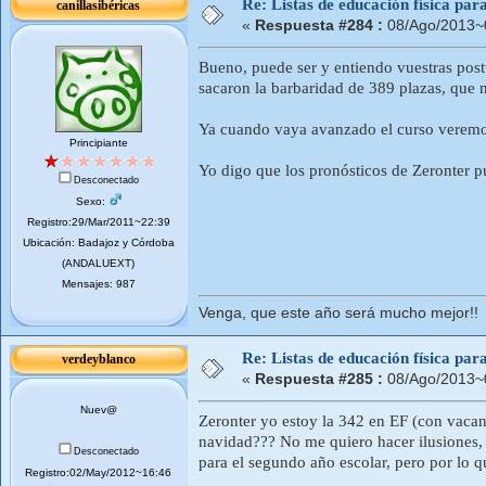
Re: Listas de educación física pa
canillasibéricas
«
Respuesta #284 :
08/Ago/2013~
Bueno, puede ser y entiendo vuestras post
sacaron la barbaridad de 389 plazas, que 
Ya cuando vaya avanzado el curso veremo
Principiante
Yo digo que los pronósticos de Zeronter
Desconectado
Sexo:
Registro:29/Mar/2011~22:39
Ubicación: Badajoz y Córdoba
(ANDALUEXT)
Mensajes: 987
Venga, que este año será mucho mejor!!
Re: Listas de educación física pa
verdeyblanco
«
Respuesta #285 :
08/Ago/2013~
Nuev@
Zeronter yo estoy la 342 en EF (con vacant
navidad??? No me quiero hacer ilusiones, 
Desconectado
para el segundo año escolar, pero por lo 
Registro:02/May/2012~16:46