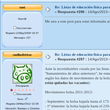
Re: Listas de educación física pa
tami
«
Respuesta #296 :
14/Ago/2013~
Nuev@
Me uno a este post para estar informada a
Desconectado
Registro:12/May/2009~20:37
Mensajes: 157
Re: Listas de educación física pa
canillasibéricas
«
Respuesta #297 :
14/Ago/2013~
Ante la incertidumbre creada por las list
"llamamientos de años anteriores", he est
según los datos de movimientos de la bol
están quitadas las vacantes
):
Principiante
Movimientos bolsa 2011-2012:
Desconectado
Sexo:
- Septiembre: la bolsa bajaría hasta el 17
Registro:29/Mar/2011~22:39
- 1º trimestre: la bolsa bajaría hasta el 2
Ubicación: Badajoz y Córdoba