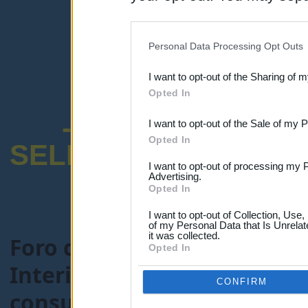
disclosure of your personal
IAB’s list of downstream pa
Personal Data Processing Opt Outs
also be disclosed by us to 
I want to opt-out of the Sharing of 
Downstream Participants
th
Opted In
third parties.
-ENCUESTA SOB
I want to opt-out of the Sale of my 
Opted In
SELECTIVO DOCENT
I want to opt-out of processing my 
Advertising.
Opted In
I want to opt-out of Collection, Use
of my Personal Data that Is Unrelat
it was collected.
Foro de Maestros25
>
FORO
Opted In
Interinos-Maestros
> Tema
CONFIRM
consultar llamamientos (R