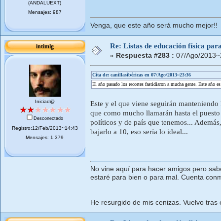
(ANDALUEXT)
Mensajes: 987
Venga, que este año será mucho mejor!!
Re: Listas de educación física pa
intimlg
«
Respuesta #283 :
07/Ago/2013~
Cita de: canillasibéricas en 07/Ago/2013~23:36
El año pasado los recortes fastidiaron a mucha gente. Este año es 
Iniciad@
Este y el que viene seguirán manteniendo l
que como mucho llamarán hasta el puesto 
Desconectado
políticos y de país que tenemos... Además,
Registro:12/Feb/2013~14:43
bajarlo a 10, eso sería lo ideal...
Mensajes: 1.379
No vine aquí para hacer amigos pero sab
estaré para bien o para mal. Cuenta con
He resurgido de mis cenizas. Vuelvo tras 