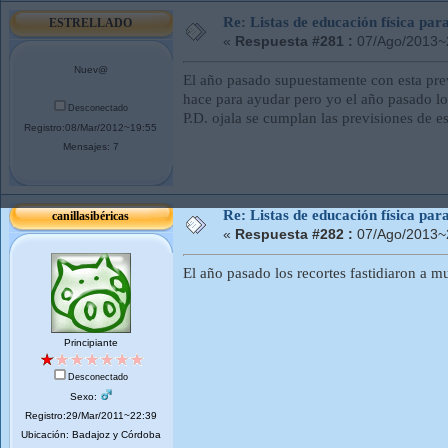
Re: Listas de educación física pa
ESTRELLADO
«
Respuesta #281 :
07/Ago/2013~
Nuev@
El año pasado supuestamente con esta prev
hace para ayudar pero yo el año pasado l
Desconectado
P.D. ojala se cumplan las previsiones de e
Registro:08/Mar/2012~19:55
Mensajes: 7
Re: Listas de educación física pa
canillasibéricas
«
Respuesta #282 :
07/Ago/2013~
El año pasado los recortes fastidiaron a mu
Principiante
Desconectado
Sexo:
Registro:29/Mar/2011~22:39
Ubicación: Badajoz y Córdoba