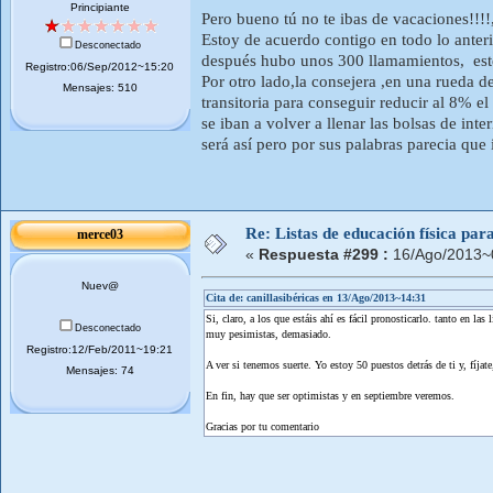
Principiante
Pero bueno tú no te ibas de vacaciones!!!!,j
Estoy de acuerdo contigo en todo lo anteri
Desconectado
después hubo unos 300 llamamientos, este
Registro:06/Sep/2012~15:20
Por otro lado,la consejera ,en una rueda d
Mensajes: 510
transitoria para conseguir reducir al 8% e
se iban a volver a llenar las bolsas de int
será así pero por sus palabras parecia que 
Re: Listas de educación física pa
merce03
«
Respuesta #299 :
16/Ago/2013~
Nuev@
Cita de: canillasibéricas en 13/Ago/2013~14:31
Si, claro, a los que estáis ahí es fácil pronosticarlo. tanto en l
Desconectado
muy pesimistas, demasiado.
Registro:12/Feb/2011~19:21
A ver si tenemos suerte. Yo estoy 50 puestos detrás de ti y, fíjate,
Mensajes: 74
En fin, hay que ser optimistas y en septiembre veremos.
Gracias por tu comentario