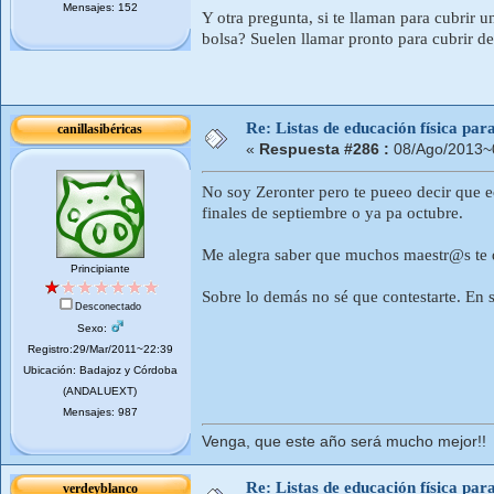
Mensajes: 152
Y otra pregunta, si te llaman para cubrir 
bolsa? Suelen llamar pronto para cubrir d
Re: Listas de educación física pa
canillasibéricas
«
Respuesta #286 :
08/Ago/2013~
No soy Zeronter pero te pueeo decir que e
finales de septiembre o ya pa octubre.
Me alegra saber que muchos maestr@s te d
Principiante
Sobre lo demás no sé que contestarte. En
Desconectado
Sexo:
Registro:29/Mar/2011~22:39
Ubicación: Badajoz y Córdoba
(ANDALUEXT)
Mensajes: 987
Venga, que este año será mucho mejor!!
Re: Listas de educación física pa
verdeyblanco