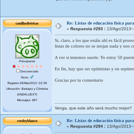
Re: Listas de educación física pa
canillasibéricas
«
Respuesta #293 :
13/Ago/2013~
Si, claro, a los que estáis ahí es fácil pro
listas de colores no se mojan nada y nos
A ver si tenemos suerte. Yo estoy 50 puestos
Principiante
En fin, hay que ser optimistas y en septi
Desconectado
Sexo:
Gracias por tu comentario
Registro:29/Mar/2011~22:39
Ubicación: Badajoz y Córdoba
(ANDALUEXT)
Mensajes: 987
Venga, que este año será mucho mejor!!
Re: Listas de educación física pa
verdeyblanco
«
Respuesta #294 :
13/Ago/2013~