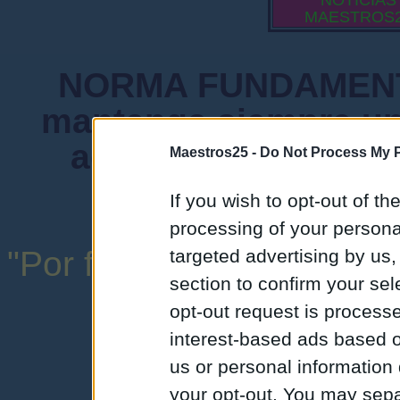
NOTICIAS
MAESTROS
NORMA FUNDAMENTA
mantenga siempre un
admiten mensajes 
Maestros25 -
Do Not Process My P
instituciones ni
If you wish to opt-out of the
processing of your personal
"Por favor, no abuse de l
targeted advertising by us
section to confirm your sel
una expresión y
opt-out request is proces
interest-based ads based o
us or personal information d
your opt-out. You may separ