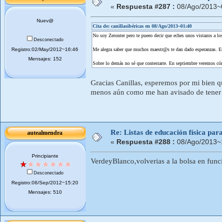
«
Respuesta #287 :
08/Ago/2013~
Nuev@
Cita de: canillasibéricas en 08/Ago/2013~01:40
No soy Zeronter pero te pueeo decir que eches unos vistazos a lo
Desconectado
Registro:02/May/2012~16:46
Me alegra saber que muchos maestr@s te dan dado esperanzas. E
Mensajes: 152
Sobre lo demás no sé que contestarte. En septiembre veremos có
Gracias Canillas, esperemos por mi bien 
menos aún como me han avisado de tener t
Re: Listas de educación física pa
autealmendra
«
Respuesta #288 :
08/Ago/2013~
Principiante
VerdeyBlanco,volverias a la bolsa en funci
Desconectado
Registro:06/Sep/2012~15:20
Mensajes: 510