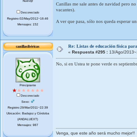
Nuev@
Canillas me sale antes de navidad pero no 
vacantes).
Desconectado
Registro:02/May/2012~16:46
A ver que pasa, sólo nos queda esperar un
Mensajes: 152
Re: Listas de educación física pa
canillasibéricas
«
Respuesta #295 :
13/Ago/2013~
No, si en Ustea te pone verde es septiemb
Principiante
Desconectado
Sexo:
Registro:29/Mar/2011~22:39
Ubicación: Badajoz y Córdoba
(ANDALUEXT)
Mensajes: 987
Venga, que este año será mucho mejor!!