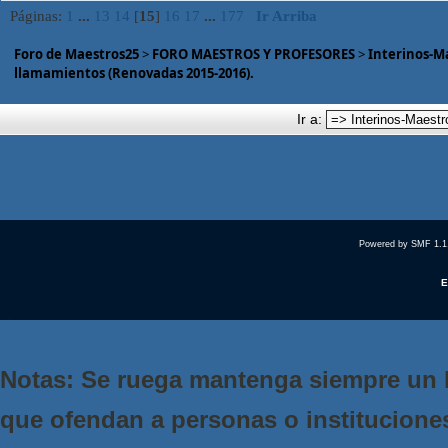
Páginas:
1
...
13
14
[
15
]
16
17
...
177
Ir Arriba
Foro de Maestros25
>
FORO MAESTROS Y PROFESORES
>
Interinos-M
llamamientos (Renovadas 2015-2016).
Ir a:
Powered by SMF 1.1
E
Notas: Se ruega mantenga siempre un 
que ofendan a personas o institucione