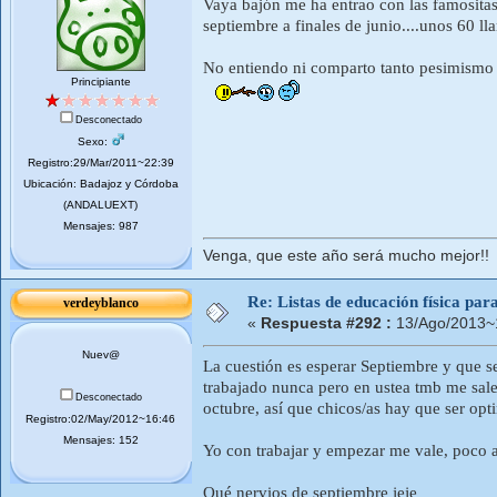
Vaya bajón me ha entrao con las famositas 
septiembre a finales de junio....unos 60 lla
No entiendo ni comparto tanto pesimismo
Principiante
Desconectado
Sexo:
Registro:29/Mar/2011~22:39
Ubicación: Badajoz y Córdoba
(ANDALUEXT)
Mensajes: 987
Venga, que este año será mucho mejor!!
Re: Listas de educación física pa
verdeyblanco
«
Respuesta #292 :
13/Ago/2013~
Nuev@
La cuestión es esperar Septiembre y que 
trabajado nunca pero en ustea tmb me sale
Desconectado
octubre, así que chicos/as hay que ser opti
Registro:02/May/2012~16:46
Mensajes: 152
Yo con trabajar y empezar me vale, poco 
Qué nervios de septiembre jeje