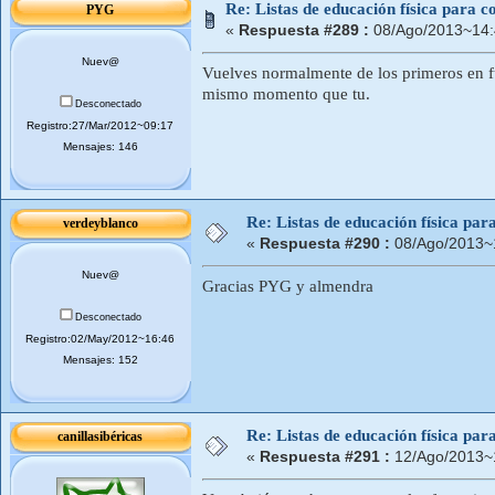
Re: Listas de educación física para 
PYG
«
Respuesta #289 :
08/Ago/2013~14:
Nuev@
Vuelves normalmente de los primeros en f
mismo momento que tu.
Desconectado
Registro:27/Mar/2012~09:17
Mensajes: 146
Re: Listas de educación física pa
verdeyblanco
«
Respuesta #290 :
08/Ago/2013~
Nuev@
Gracias PYG y almendra
Desconectado
Registro:02/May/2012~16:46
Mensajes: 152
Re: Listas de educación física pa
canillasibéricas
«
Respuesta #291 :
12/Ago/2013~