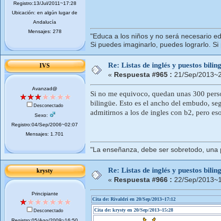
Registro:13/Jul/2011~17:28
Ubicación: en algún lugar de
Andalucía
Mensajes: 278
"Educa a los niños y no será necesario ed
Si puedes imaginarlo, puedes lograrlo. Si
Re: Listas de inglés y puestos bil
IVS
«
Respuesta #965 :
21/Sep/2013~2
Avanzad@
Si no me equivoco, quedan unas 300 persona
bilingüe. Esto es el ancho del embudo, seg
Desconectado
admitirnos a los de ingles con b2, pero eso 
Sexo:
Registro:04/Sep/2006~02:07
Mensajes: 1.701
"La enseñanza, debe ser sobretodo, una p
Re: Listas de inglés y puestos bil
krysty
«
Respuesta #966 :
22/Sep/2013~1
Principiante
Cita de: Rivaldri en 20/Sep/2013~17:12
Cita de: krysty en 20/Sep/2013~15:28
Desconectado
Registro:05/Ago/2009~16:50