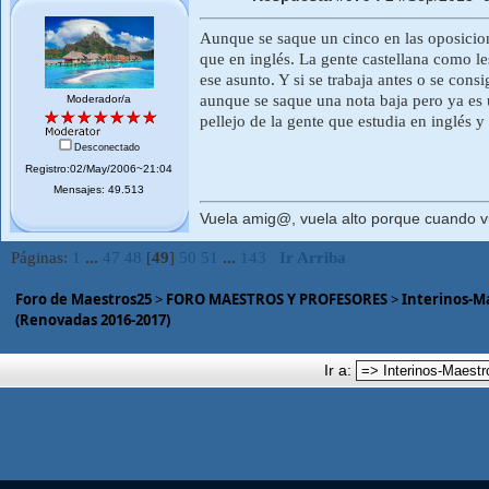
Aunque se saque un cinco en las oposicio
que en inglés. La gente castellana como l
ese asunto. Y si se trabaja antes o se con
aunque se saque una nota baja pero ya es 
Moderador/a
pellejo de la gente que estudia en inglés y
Desconectado
Registro:02/May/2006~21:04
Mensajes: 49.513
Vuela amig@, vuela alto porque cuando vue
Páginas:
1
...
47
48
[
49
]
50
51
...
143
Ir Arriba
Foro de Maestros25
>
FORO MAESTROS Y PROFESORES
>
Interinos-M
(Renovadas 2016-2017)
Ir a: