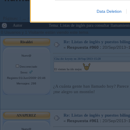
Data Deletion
Páginas:
1
...
47
48
[
49
]
50
51
...
143
Ir Abajo
Autor
Tema: Listas de inglés para consultar llamamie
0 Usuarios y 1 Visitante están viendo este tema.
Re: Listas de inglés y puestos bil
Rivaldri
«
Respuesta #960 :
20/Sep/2013~1
Nuev@
Cita de: krysty en 20/Sep/2013~15:28
Desconectado
El viernes ha ido mejor.
Sexo:
Registro:01/Jun/2009~20:46
Mensajes: 298
¿A cuánta gente han llamado hoy? Parece q
¡me alegro un montón!
Re: Listas de inglés y puestos bil
ANAPEREZ
«
Respuesta #961 :
20/Sep/2013~1
Nuev@