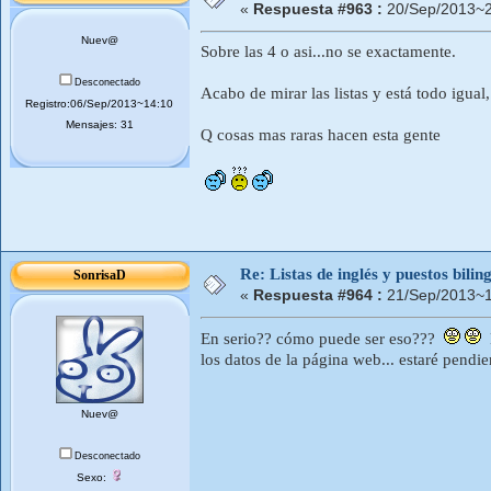
«
Respuesta #963 :
20/Sep/2013~2
Nuev@
Sobre las 4 o asi...no se exactamente.
Desconectado
Acabo de mirar las listas y está todo igual
Registro:06/Sep/2013~14:10
Mensajes: 31
Q cosas mas raras hacen esta gente
Re: Listas de inglés y puestos bil
SonrisaD
«
Respuesta #964 :
21/Sep/2013~1
En serio?? cómo puede ser eso???
E
los datos de la página web... estaré pendie
Nuev@
Desconectado
Sexo: