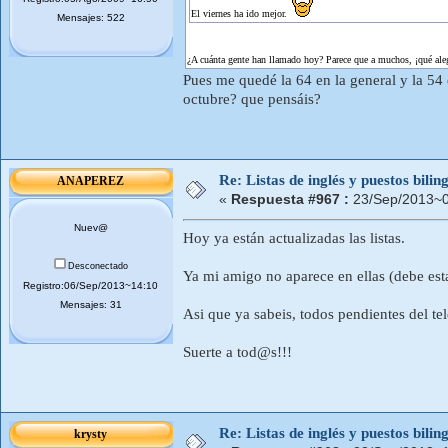
El viernes ha ido mejor.
Mensajes: 522
¿A cuánta gente han llamado hoy? Parece que a muchos, ¡qué aleg
Pues me quedé la 64 en la general y la 54
octubre? que pensáis?
Re: Listas de inglés y puestos bil
ANAPEREZ
«
Respuesta #967 :
23/Sep/2013~0
Nuev@
Hoy ya están actualizadas las listas.
Desconectado
Ya mi amigo no aparece en ellas (debe est
Registro:06/Sep/2013~14:10
Mensajes: 31
Asi que ya sabeis, todos pendientes del te
Suerte a tod@s!!!
Re: Listas de inglés y puestos bil
krysty