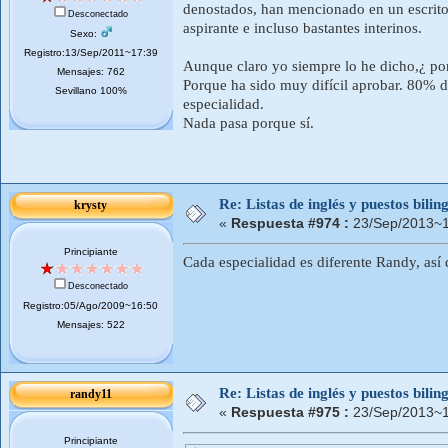
denostados, han mencionado en un escrito
Desconectado
aspirante e incluso bastantes interinos.
Sexo:
Registro:13/Sep/2011~17:39
Aunque claro yo siempre lo he dicho,¿ por 
Mensajes: 762
Porque ha sido muy difícil aprobar. 80% d
Sevillano 100%
especialidad.
Nada pasa porque sí.
Re: Listas de inglés y puestos bil
krysty
«
Respuesta #974 :
23/Sep/2013~1
Principiante
Cada especialidad es diferente Randy, as
Desconectado
Registro:05/Ago/2009~16:50
Mensajes: 522
Re: Listas de inglés y puestos bil
randy11
«
Respuesta #975 :
23/Sep/2013~1
Principiante