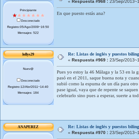
«
Respuesta #968 :
23/Sep/2013~1
Principiante
En que puesto estás ana?
Desconectado
Registro:05/Ago/2009~16:50
Mensajes: 522
Re: Listas de inglés y puestos bil
lollys29
«
Respuesta #969 :
23/Sep/2013~1
Nuev@
Pues yo estoy la 46 Málaga y la 53 en la g
pasó en el 2011, saque buena nota y cuando
Desconectado
subió como la espuma de un día para otro y
Registro:12/Abr/2011~14:40
pase igual, vaya que de repente se saquen 
Mensajes: 184
celebrarlo sino pues a esperar, suerte a to
Re: Listas de inglés y puestos bil
ANAPEREZ
«
Respuesta #970 :
23/Sep/2013~1