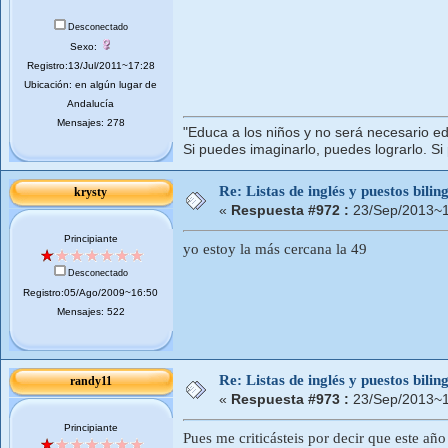
Desconectado
Sexo:
Registro:13/Jul/2011~17:28
Ubicación: en algún lugar de
Andalucía
Mensajes: 278
"Educa a los niños y no será necesario ed
Si puedes imaginarlo, puedes lograrlo. Si
Re: Listas de inglés y puestos bil
krysty
«
Respuesta #972 :
23/Sep/2013~1
Principiante
yo estoy la más cercana la 49
Desconectado
Registro:05/Ago/2009~16:50
Mensajes: 522
Re: Listas de inglés y puestos bil
randy11
«
Respuesta #973 :
23/Sep/2013~1
Principiante
Pues me criticásteis por decir que este año