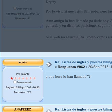
Krysty
Desconectado
Por lo visto si que están llamando, pero las
Registro:06/Sep/2013~14:10
Mensajes: 31
A un amigo lo han llamado pa darle hoy Ca
general, y en distintas posiciones segun pr
Si la web no se actualiza...como vamos a s
Re: Listas de inglés y puestos bil
krysty
«
Respuesta #962 :
20/Sep/2013~1
Principiante
a que hora lo han llamado'''?
Desconectado
Registro:05/Ago/2009~16:50
Mensajes: 522
Re: Listas de inglés y puestos bil
ANAPEREZ