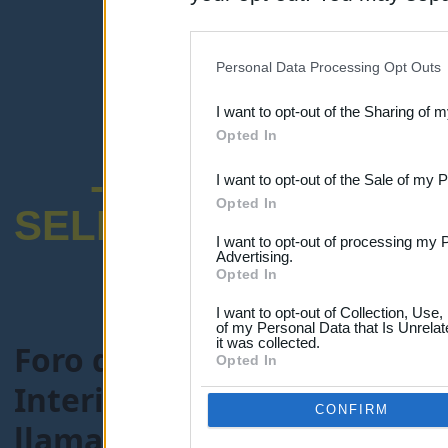
disclosure of your personal
IAB’s list of downstream pa
Personal Data Processing Opt Outs
also be disclosed by us to 
I want to opt-out of the Sharing of 
Downstream Participants
th
Opted In
third parties.
-ENCUESTA SOB
I want to opt-out of the Sale of my 
Opted In
SELECTIVO DOCENT
I want to opt-out of processing my 
Advertising.
Opted In
I want to opt-out of Collection, Use
of my Personal Data that Is Unrelat
it was collected.
Foro de Maestros25
>
FORO
Opted In
Interinos-Maestros
> Tema
CONFIRM
llamamientos.(Renovadas 2