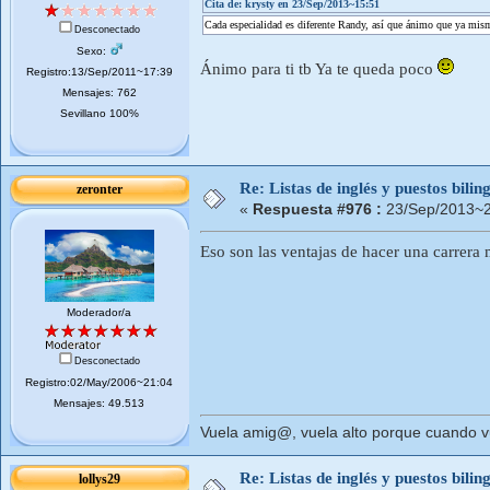
Cita de: krysty en 23/Sep/2013~15:51
Cada especialidad es diferente Randy, así que ánimo que ya mis
Desconectado
Sexo:
Ánimo para ti tb Ya te queda poco
Registro:13/Sep/2011~17:39
Mensajes: 762
Sevillano 100%
Re: Listas de inglés y puestos bil
zeronter
«
Respuesta #976 :
23/Sep/2013~2
Eso son las ventajas de hacer una carrera 
Moderador/a
Desconectado
Registro:02/May/2006~21:04
Mensajes: 49.513
Vuela amig@, vuela alto porque cuando vue
Re: Listas de inglés y puestos bil
lollys29