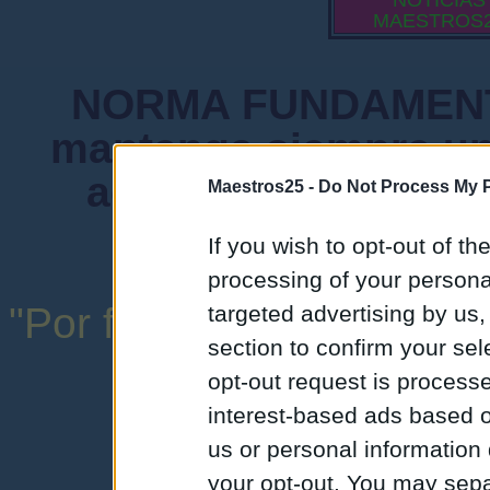
NOTICIAS
MAESTROS
NORMA FUNDAMENTA
mantenga siempre un
admiten mensajes 
Maestros25 -
Do Not Process My P
instituciones ni
If you wish to opt-out of the
processing of your personal
"Por favor, no abuse de l
targeted advertising by us
section to confirm your sel
una expresión y
opt-out request is proces
interest-based ads based o
us or personal information d
your opt-out. You may separ