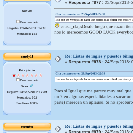
«
Respuesta #977 :
23/Sep/2013~2
Nuev@
Cita de: zeronter en 23/Sep/2013~22:39
Eso son las ventajas de hacer una carrera mas díficil que otras y
Desconectado
:eusa_clap:Desde luego que razón tiene
Registro:12/Abr/2011~14:40
nos lo merecemos GOOD LUCK everybod
Mensajes: 184
Re: Listas de inglés y puestos bil
randy11
«
Respuesta #978 :
24/Sep/2013~0
Principiante
Cita de: zeronter en 23/Sep/2013~22:39
Eso son las ventajas de hacer una carrera mas díficil que otras y
Desconectado
Sexo:
Pues sí.Igual que me parece muy mal que 
Registro:13/Sep/2011~17:39
un 7 en algunas especialidades a sacar un
Mensajes: 762
parte) merecen un aplauso. Si no aprobaron 
Sevillano 100%
Re: Listas de inglés y puestos bil
zeronter
«
Respuesta #979 :
24/Sep/2013~0