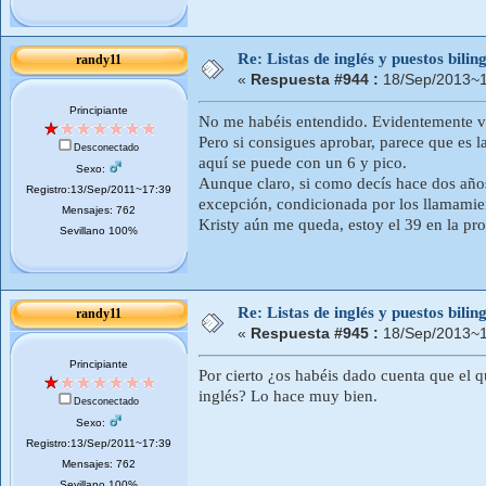
Re: Listas de inglés y puestos bil
randy11
«
Respuesta #944 :
18/Sep/2013~1
Principiante
No me habéis entendido. Evidentemente vie
Pero si consigues aprobar, parece que es la
Desconectado
aquí se puede con un 6 y pico.
Sexo:
Aunque claro, si como decís hace dos año
Registro:13/Sep/2011~17:39
excepción, condicionada por los llamamien
Mensajes: 762
Kristy aún me queda, estoy el 39 en la pr
Sevillano 100%
Re: Listas de inglés y puestos bil
randy11
«
Respuesta #945 :
18/Sep/2013~1
Principiante
Por cierto ¿os habéis dado cuenta que el 
inglés? Lo hace muy bien.
Desconectado
Sexo:
Registro:13/Sep/2011~17:39
Mensajes: 762
Sevillano 100%