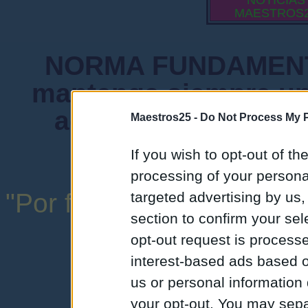
NOTICIAS
MAESTROS
NORMA FUNDAMENTA
mantenga siempre un
admiten mensajes 
Maestros25 -
Do Not Process My P
instituciones ni
If you wish to opt-out of the
processing of your personal
"Por favor, no abuse de l
targeted advertising by us
section to confirm your sel
una expresión y
opt-out request is proces
interest-based ads based o
us or personal information d
your opt-out. You may separ