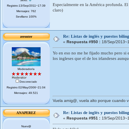
Sexo:
Especialmente en la América profunda. El 
Registro:13/Sep/2011~17:39
claro)
Mensajes: 762
Sevillano 100%
Re: Listas de inglés y puestos bil
zeronter
«
Respuesta #950 :
18/Sep/2013~1
Yo en eso no me he fijado mucho pero si e
los ingleses que el de los irlandeses aunq
Moderador/a
Desconectado
Registro:02/May/2006~21:04
Mensajes: 49.521
Vuela amig@, vuela alto porque cuando vue
Re: Listas de inglés y puestos bil
ANAPEREZ
«
Respuesta #951 :
19/Sep/2013~1
Nuev@