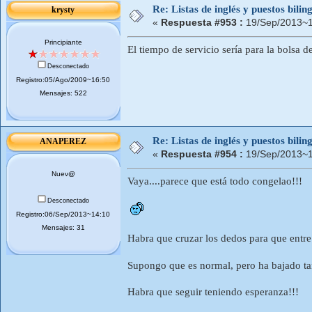
Re: Listas de inglés y puestos bil
krysty
«
Respuesta #953 :
19/Sep/2013~1
Principiante
El tiempo de servicio sería para la bolsa d
Desconectado
Registro:05/Ago/2009~16:50
Mensajes: 522
Re: Listas de inglés y puestos bil
ANAPEREZ
«
Respuesta #954 :
19/Sep/2013~1
Nuev@
Vaya....parece que está todo congelao!!!
Desconectado
Registro:06/Sep/2013~14:10
Mensajes: 31
Habra que cruzar los dedos para que entre 
Supongo que es normal, pero ha bajado tan
Habra que seguir teniendo esperanza!!!