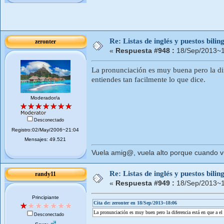
Re: Listas de inglés y puestos bil
zeronter
«
Respuesta #948 :
18/Sep/2013~1
La pronunciación es muy buena pero la dife
entiendes tan facilmente lo que dice.
Moderador/a
Desconectado
Registro:02/May/2006~21:04
Mensajes: 49.521
Vuela amig@, vuela alto porque cuando vue
Re: Listas de inglés y puestos bil
randy11
«
Respuesta #949 :
18/Sep/2013~1
Principiante
Cita de: zeronter en 18/Sep/2013~18:06
La pronunciación es muy buen pero la diferencia está en que a el 
Desconectado