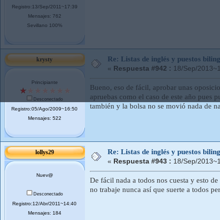
Registro:13/Sep/2011~17:39
Mensajes: 762
Sevillano 100%
Re: Listas de inglés y puestos bil
krysty
«
Respuesta #942 :
18/Sep/2013~1
Principiante
Bueno, eso de fácil, aprobar unas oposici
apruebas como el caso de este año pues p
Desconectado
también y la bolsa no se movió nada de na
Registro:05/Ago/2009~16:50
Mensajes: 522
Re: Listas de inglés y puestos bil
lollys29
«
Respuesta #943 :
18/Sep/2013~1
Nuev@
De fácil nada a todos nos cuesta y esto d
no trabaje nunca así que suerte a todos pe
Desconectado
Registro:12/Abr/2011~14:40
Mensajes: 184