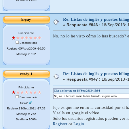
Re: Listas de inglés y puestos bil
krysty
«
Respuesta #946 :
18/Sep/2013~1
Principiante
No, no lo he visto cómo lo has buscado? e
Desconectado
Registro:05/Ago/2009~16:50
Mensajes: 522
Re: Listas de inglés y puestos bil
randy11
«
Respuesta #947 :
18/Sep/2013~1
Principiante
Cita de: krysty en 18/Sep/2013~15:04
No, no lo he visto cómo lo has buscado? es para verlo.
Desconectado
Sexo:
Jeje es que me entró la curiosidad por si h
Registro:13/Sep/2011~17:39
Y salía en google el vídeo.
Mensajes: 762
Sólo los usuarios registrados pueden ver l
Sevillano 100%
Register
or
Login