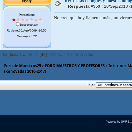
Re: Listas de inglés y puestos bil
krysty
«
Respuesta #959 :
20/Sep/2013~1
Principiante
No creo que hoy llamen a más , un viernes 
Desconectado
Registro:05/Ago/2009~16:50
Mensajes: 522
Páginas:
1
...
46
47
[
48
]
49
50
...
143
Ir Arriba
Foro de Maestros25
>
FORO MAESTROS Y PROFESORES
>
Interinos-M
(Renovadas 2016-2017)
Ir a:
Powered by SMF 1.1