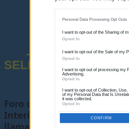
disclosure of your personal
IAB’s list of downstream pa
Personal Data Processing Opt Outs
also be disclosed by us to 
I want to opt-out of the Sharing of 
Downstream Participants
th
Opted In
third parties.
-ENCUESTA SOB
I want to opt-out of the Sale of my 
Opted In
SELECTIVO DOCENT
I want to opt-out of processing my 
Advertising.
Opted In
I want to opt-out of Collection, Use
of my Personal Data that Is Unrelat
it was collected.
Foro de Maestros25
>
FORO
Opted In
Interinos-Maestros
> Tema
CONFIRM
llamamientos.(Renovadas 2