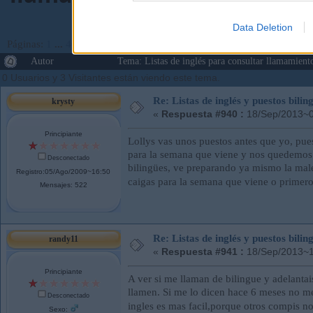
Data Deletion
Páginas:
1
...
46
47
[
48
]
49
50
...
143
Ir Abajo
Autor
Tema: Listas de inglés para consultar llamamie
0 Usuarios y 3 Visitantes están viendo este tema.
Re: Listas de inglés y puestos bil
krysty
«
Respuesta #940 :
18/Sep/2013~0
Principiante
Lollys vas unos puestos antes que yo, pues
para la semana que viene y nos quedemos e
Desconectado
bilingües, ve preparando ya mismo la male
Registro:05/Ago/2009~16:50
caigas para la semana que viene o primer
Mensajes: 522
Re: Listas de inglés y puestos bil
randy11
«
Respuesta #941 :
18/Sep/2013~1
Principiante
A ver si me llaman de bilingue y adelanta
llamen. Si me lo dicen hace 6 meses no me
Desconectado
ingles es mas facil,porque otros compis n
Sexo: