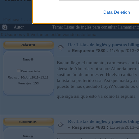
Data Deletion
Páginas:
1
...
43
44
[
45
]
46
47
...
143
Ir Abajo
Autor
Tema: Listas de inglés para consultar llamamie
0 Usuarios y 6 Visitantes están viendo este tema.
Re: Listas de inglés y puestos bil
cabestru
«
Respuesta #880 :
11/Sep/2013~2
Nuev@
Bueno llegó el momento, carmenses a mi am
sierra de Almeria y otra por Almeria pero
Desconectado
sustitución de un mes en Huelva capital y 
Registro:30/Jun/2011~13:11
la lista ha preferido esa. Asi que nada ya
Mensajes: 153
puesto te has quedado hoy???cuando os ofr
que siga asi que esto va como la espuma
Re: Listas de inglés y puestos bil
carmensees
«
Respuesta #881 :
11/Sep/2013~2
Nuev@