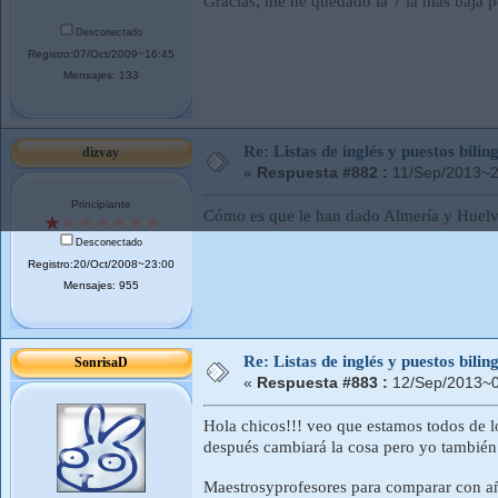
Gracias, me he quedado la 7 la mas baja pe
Desconectado
Registro:07/Oct/2009~16:45
Mensajes: 133
Re: Listas de inglés y puestos bil
dizvay
«
Respuesta #882 :
11/Sep/2013~2
Principiante
Cómo es que le han dado Almería y Huel
Desconectado
Registro:20/Oct/2008~23:00
Mensajes: 955
Re: Listas de inglés y puestos bil
SonrisaD
«
Respuesta #883 :
12/Sep/2013~0
Hola chicos!!! veo que estamos todos de lo
después cambiará la cosa pero yo también 
Maestrosyprofesores para comparar con añ