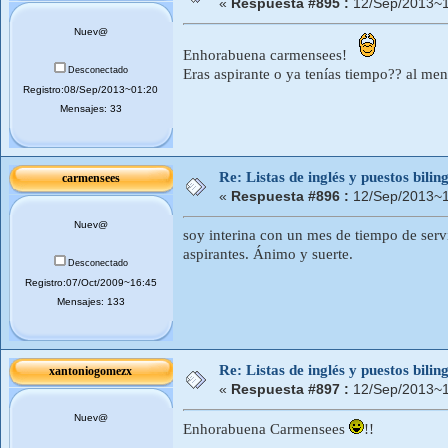
«
Respuesta #895 :
12/Sep/2013~1
Nuev@
Enhorabuena carmensees!
Desconectado
Eras aspirante o ya tenías tiempo?? al m
Registro:08/Sep/2013~01:20
Mensajes: 33
Re: Listas de inglés y puestos bil
carmensees
«
Respuesta #896 :
12/Sep/2013~1
Nuev@
soy interina con un mes de tiempo de serv
aspirantes. Ánimo y suerte.
Desconectado
Registro:07/Oct/2009~16:45
Mensajes: 133
Re: Listas de inglés y puestos bil
xantoniogomezx
«
Respuesta #897 :
12/Sep/2013~1
Nuev@
Enhorabuena Carmensees
!!