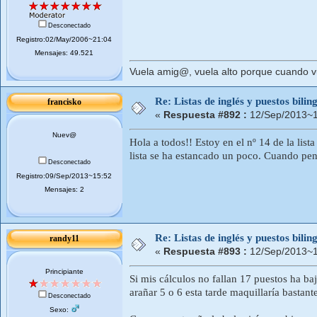
Desconectado
Registro:02/May/2006~21:04
Mensajes: 49.521
Vuela amig@, vuela alto porque cuando vue
Re: Listas de inglés y puestos bil
francisko
«
Respuesta #892 :
12/Sep/2013~1
Nuev@
Hola a todos!! Estoy en el nº 14 de la lis
lista se ha estancado un poco. Cuando pe
Desconectado
Registro:09/Sep/2013~15:52
Mensajes: 2
Re: Listas de inglés y puestos bil
randy11
«
Respuesta #893 :
12/Sep/2013~1
Principiante
Si mis cálculos no fallan 17 puestos ha b
arañar 5 o 6 esta tarde maquillaría bastante
Desconectado
Sexo: