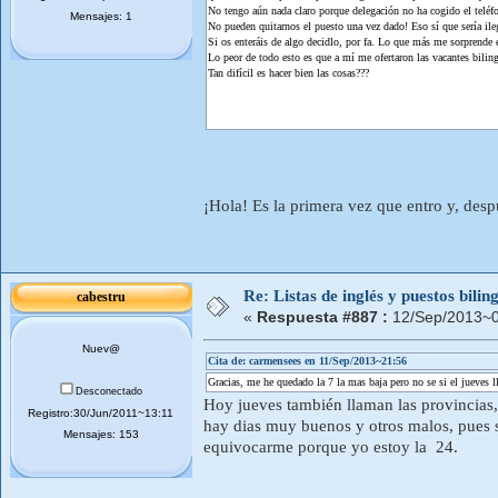
No tengo aún nada claro porque delegación no ha cogido el teléfo
Mensajes: 1
No pueden quitarnos el puesto una vez dado! Eso sí que sería ile
Si os enteráis de algo decidlo, por fa. Lo que más me sorprende 
Lo peor de todo esto es que a mí me ofertaron las vacantes bilin
Tan difícil es hacer bien las cosas???
¡Hola! Es la primera vez que entro y, desp
Re: Listas de inglés y puestos bil
cabestru
«
Respuesta #887 :
12/Sep/2013~0
Nuev@
Cita de: carmensees en 11/Sep/2013~21:56
Gracias, me he quedado la 7 la mas baja pero no se si el jueves l
Desconectado
Hoy jueves también llaman las provincias,
Registro:30/Jun/2011~13:11
hay dias muy buenos y otros malos, pues 
Mensajes: 153
equivocarme porque yo estoy la 24.