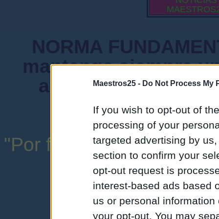
NOTICIAS
MAESTROS
NORMA FUNDAMENTA
mantenga siempre un
admiten mensajes 
Maestros25 -
Do Not Process My P
instituciones ni
If you wish to opt-out of the
processing of your personal
"Por favor, no abuse de l
targeted advertising by us
section to confirm your sel
una expresión y
opt-out request is proces
interest-based ads based o
us or personal information d
your opt-out. You may separ