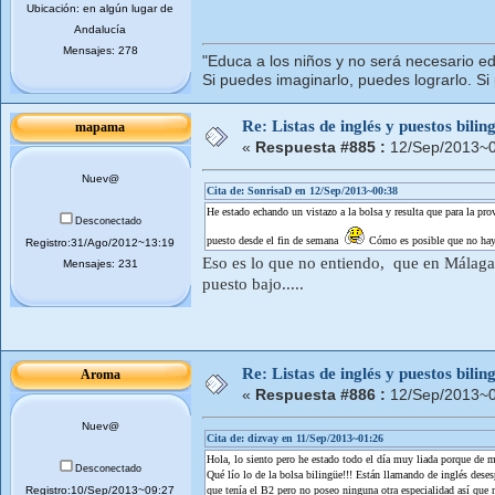
Ubicación: en algún lugar de
Andalucía
Mensajes: 278
"Educa a los niños y no será necesario ed
Si puedes imaginarlo, puedes lograrlo. Si
Re: Listas de inglés y puestos bil
mapama
«
Respuesta #885 :
12/Sep/2013~0
Nuev@
Cita de: SonrisaD en 12/Sep/2013~00:38
He estado echando un vistazo a la bolsa y resulta que para la pr
Desconectado
puesto desde el fin de semana
Cómo es posible que no hay
Registro:31/Ago/2012~13:19
Eso es lo que no entiendo, que en Málaga
Mensajes: 231
puesto bajo.....
Re: Listas de inglés y puestos bil
Aroma
«
Respuesta #886 :
12/Sep/2013~0
Nuev@
Cita de: dizvay en 11/Sep/2013~01:26
Hola, lo siento pero he estado todo el día muy liada porque d
Desconectado
Qué lío lo de la bolsa bilingüe!!! Están llamando de inglés deses
Registro:10/Sep/2013~09:27
que tenía el B2 pero no poseo ninguna otra especialidad así que 