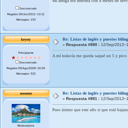
Mi amiga era interina con 4 meses de servi
Desconectado
Registro:30/Jun/2011~13:11
Mensajes: 153
Re: Listas de inglés y puestos bil
krysty
«
Respuesta #890 :
12/Sep/2013~1
Principiante
A mí todavía me queda saqué un 5 y pico a
Desconectado
Registro:05/Ago/2009~16:50
Mensajes: 522
Re: Listas de inglés y puestos bil
zeronter
«
Respuesta #891 :
12/Sep/2013~1
Pues ánimo que este año si que está bajan
Moderador/a