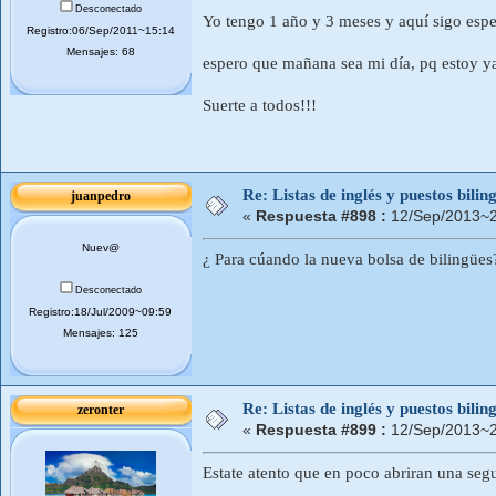
Desconectado
Yo tengo 1 año y 3 meses y aquí sigo espe
Registro:06/Sep/2011~15:14
Mensajes: 68
espero que mañana sea mi día, pq estoy y
Suerte a todos!!!
Re: Listas de inglés y puestos bil
juanpedro
«
Respuesta #898 :
12/Sep/2013~2
Nuev@
¿ Para cúando la nueva bolsa de bilingües
Desconectado
Registro:18/Jul/2009~09:59
Mensajes: 125
Re: Listas de inglés y puestos bil
zeronter
«
Respuesta #899 :
12/Sep/2013~2
Estate atento que en poco abriran una seg