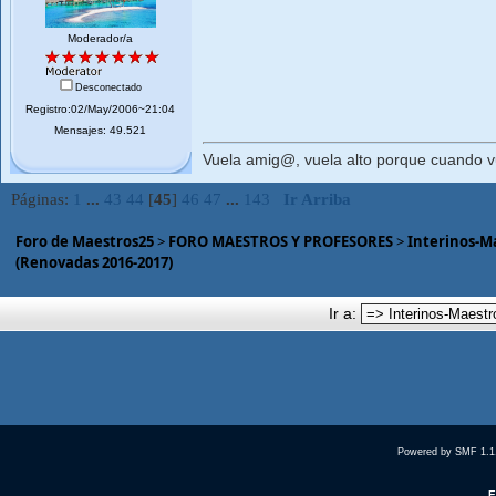
Moderador/a
Desconectado
Registro:02/May/2006~21:04
Mensajes: 49.521
Vuela amig@, vuela alto porque cuando vue
Páginas:
1
...
43
44
[
45
]
46
47
...
143
Ir Arriba
Foro de Maestros25
>
FORO MAESTROS Y PROFESORES
>
Interinos-M
(Renovadas 2016-2017)
Ir a:
Powered by SMF 1.1
E