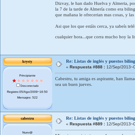
Dizvay, le han dado Huelva y Almeria, po
la 7 de la tarde de Almería como era bilin
que mañana le ofrecerian mas cosas, y las s
Asi que los que estáis cerca, ya sabeís t
cualquier hora...que corra mucho hoy la l
Re: Listas de inglés y puestos bil
krysty
«
Respuesta #888 :
12/Sep/2013~0
Principiante
Cabestru, tu amiga es aspirante, han llam
sea un buen jueves.
Desconectado
Registro:05/Ago/2009~16:50
Mensajes: 522
Re: Listas de inglés y puestos bil
cabestru
«
Respuesta #889 :
12/Sep/2013~0
Nuev@