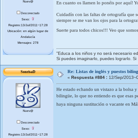
Nuev@
En cuanto os llamen lo ponéis por aquí! Yo
Desconectado
Cuidadín con las faltas de ortografía que 
Sexo:
siempre se me van los ojos para la ortograf
Registro:13/Jul/2011~17:28
Suerte para todos chicos!!! Veo que som
Ubicación: en algún lugar de
Andalucía
Mensajes: 278
"Educa a los niños y no será necesario ed
Si puedes imaginarlo, puedes lograrlo. Si
Re: Listas de inglés y puestos bil
SonrisaD
«
Respuesta #884 :
12/Sep/2013~0
He estado echando un vistazo a la bolsa y
bilingüe, lo que no entiendo es que esas 
haya ninguna sustitución o vacante en M
Nuev@
Desconectado
Sexo:
Registro:13/Jul/2011~17:28