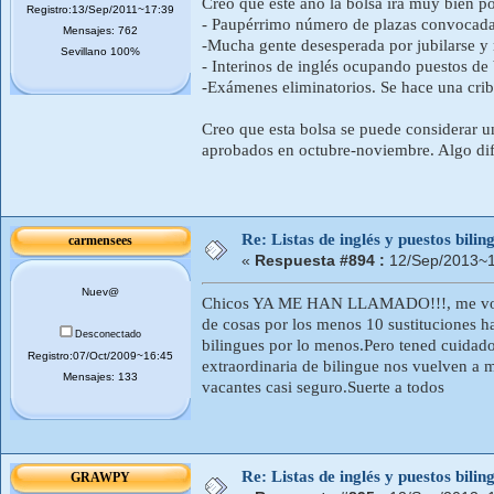
Creo que este año la bolsa irá muy bien p
Registro:13/Sep/2011~17:39
- Paupérrimo número de plazas convocad
Mensajes: 762
-Mucha gente desesperada por jubilarse y
Sevillano 100%
- Interinos de inglés ocupando puestos de 
-Exámenes eliminatorios. Se hace una cri
Creo que esta bolsa se puede considerar u
aprobados en octubre-noviembre. Algo difí
Re: Listas de inglés y puestos bil
carmensees
«
Respuesta #894 :
12/Sep/2013~1
Nuev@
Chicos YA ME HAN LLAMADO!!!, me voy pa
de cosas por los menos 10 sustituciones ha
Desconectado
bilingues por lo menos.Pero tened cuidado
Registro:07/Oct/2009~16:45
extraordinaria de bilingue nos vuelven a m
Mensajes: 133
vacantes casi seguro.Suerte a todos
Re: Listas de inglés y puestos bil
GRAWPY