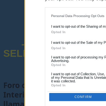
disclosure of your personal
IAB’s list of downstream pa
Personal Data Processing Opt Outs
also be disclosed by us to 
I want to opt-out of the Sharing of 
Downstream Participants
th
Opted In
third parties.
-ENCUESTA SOB
I want to opt-out of the Sale of my 
Opted In
SELECTIVO DOCENT
I want to opt-out of processing my 
Advertising.
Opted In
I want to opt-out of Collection, Use
of my Personal Data that Is Unrelat
it was collected.
Foro de Maestros25
>
FORO
Opted In
Interinos-Maestros
> Tema
CONFIRM
llamamientos.(Renovadas 2