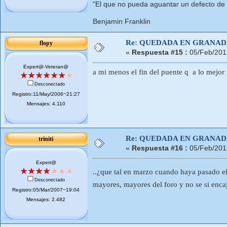
"El que no pueda aguantar un defecto de
Benjamin Franklin
Re: QUEDADA EN GRANA
flopy
«
Respuesta #15 :
05/Feb/201
Expert@-Veteran@
a mi menos el fin del puente q a lo mejor
Desconectado
Registro:11/May/2006~21:27
Mensajes: 4.110
Re: QUEDADA EN GRANA
triniti
«
Respuesta #16 :
05/Feb/201
Expert@
..¿que tal en marzo cuando haya pasado el 
Desconectado
mayores, mayores del foro y no se si enc
Registro:05/Mar/2007~19:04
Mensajes: 2.482