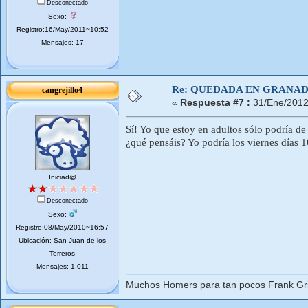
Desconectado
Sexo:
Registro:16/May/2011~10:52
Mensajes: 17
Re: QUEDADA EN GRANA
cangrejillo4
«
Respuesta #7 :
31/Ene/2012
Sí! Yo que estoy en adultos sólo podría d
¿qué pensáis? Yo podría los viernes días 1
Iniciad@
Desconectado
Sexo:
Registro:08/May/2010~16:57
Ubicación: San Juan de los
Terreros
Mensajes: 1.011
Muchos Homers para tan pocos Frank Gri