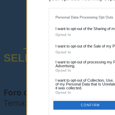
disclosure of your personal
IAB’s list of downstream pa
Personal Data Processing Opt Outs
also be disclosed by us to 
I want to opt-out of the Sharing of 
Downstream Participants
th
Opted In
third parties.
-ENCUESTA SOB
I want to opt-out of the Sale of my 
Opted In
SELECTIVO DOCENT
I want to opt-out of processing my 
Advertising.
Opted In
I want to opt-out of Collection, Use
of my Personal Data that Is Unrelat
it was collected.
Foro de Maestros25
>
COMU
Opted In
Tema:
QUEDADA EN GRANA
CONFIRM