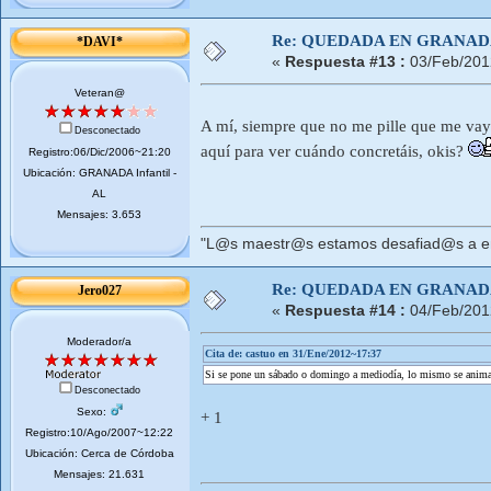
Re: QUEDADA EN GRANA
*DAVI*
«
Respuesta #13 :
03/Feb/201
Veteran@
A mí, siempre que no me pille que me va
Desconectado
aquí para ver cuándo concretáis, okis?
Registro:06/Dic/2006~21:20
Ubicación: GRANADA Infantil -
AL
Mensajes: 3.653
"L@s maestr@s estamos desafiad@s a ens
Re: QUEDADA EN GRANA
Jero027
«
Respuesta #14 :
04/Feb/201
Moderador/a
Cita de: castuo en 31/Ene/2012~17:37
Si se pone un sábado o domingo a mediodía, lo mismo se anima
Desconectado
Sexo:
+ 1
Registro:10/Ago/2007~12:22
Ubicación: Cerca de Córdoba
Mensajes: 21.631