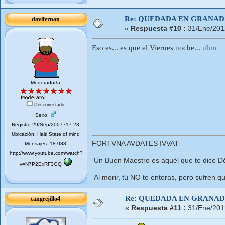
Re: QUEDADA EN GRANA
davifernan
«
Respuesta #10 :
31/Ene/201
Eso es... es que el Viernes noche... uhm
Moderador/a
Desconectado
Sexo:
Registro:29/Sep/2007~17:23
Ubicación: Haiti State of mind
FORTVNA AVDATES IVVAT
Mensajes: 18.088
http://www.youtube.com/watch?
Un Buen Maestro es aquél que te dice Dó
v=N7P2ExRF3GQ
Al morir, tú NO te enteras, pero sufren qu
Re: QUEDADA EN GRANA
cangrejillo4
«
Respuesta #11 :
31/Ene/201