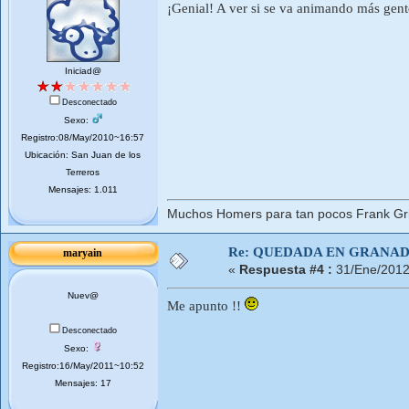
¡Genial! A ver si se va animando más gen
Iniciad@
Desconectado
Sexo:
Registro:08/May/2010~16:57
Ubicación: San Juan de los
Terreros
Mensajes: 1.011
Muchos Homers para tan pocos Frank Gri
Re: QUEDADA EN GRANA
maryain
«
Respuesta #4 :
31/Ene/2012
Nuev@
Me apunto !!
Desconectado
Sexo:
Registro:16/May/2011~10:52
Mensajes: 17