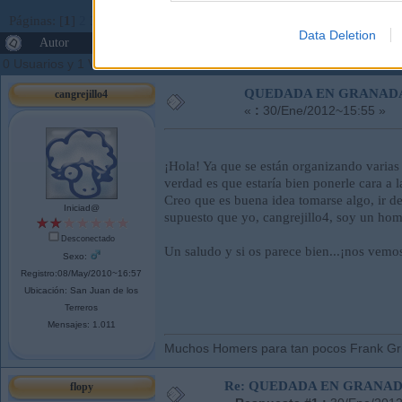
Páginas: [
1
]
2
3
Ir Abajo
Data Deletion
Autor
Tema: QUEDADA EN GRANADA (Leído 33022
0 Usuarios y 1 Visitante están viendo este tema.
QUEDADA EN GRANAD
cangrejillo4
«
:
30/Ene/2012~15:55 »
¡Hola! Ya que se están organizando varia
verdad es que estaría bien ponerle cara a 
Creo que es buena idea tomarse algo, ir d
Iniciad@
supuesto que yo, cangrejillo4, soy un homb
Desconectado
Un saludo y si os parece bien...¡nos vemo
Sexo:
Registro:08/May/2010~16:57
Ubicación: San Juan de los
Terreros
Mensajes: 1.011
Muchos Homers para tan pocos Frank Gri
Re: QUEDADA EN GRANA
flopy