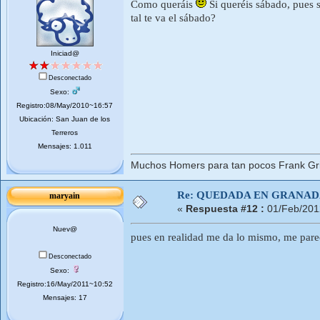
Como queráis
Si queréis sábado, pues s
tal te va el sábado?
Iniciad@
Desconectado
Sexo:
Registro:08/May/2010~16:57
Ubicación: San Juan de los
Terreros
Mensajes: 1.011
Muchos Homers para tan pocos Frank Gri
Re: QUEDADA EN GRANA
maryain
«
Respuesta #12 :
01/Feb/201
Nuev@
pues en realidad me da lo mismo, me par
Desconectado
Sexo:
Registro:16/May/2011~10:52
Mensajes: 17