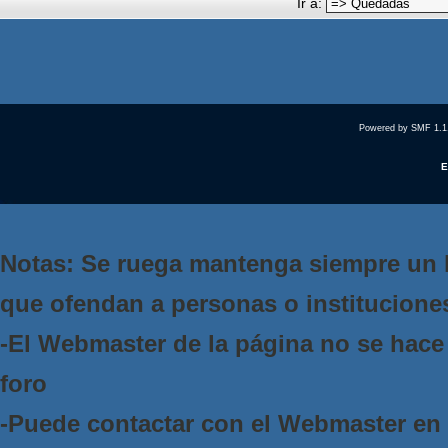
Ir a:
Powered by SMF 1.1
E
Notas: Se ruega mantenga siempre un 
que ofendan a personas o institucione
-El Webmaster de la página no se hace 
foro
-Puede contactar con el Webmaster e