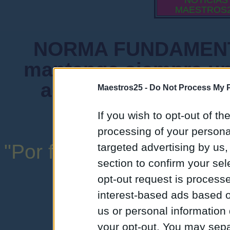
NOTICIAS
MAESTROS
NORMA FUNDAMENTA
mantenga siempre un
admiten mensajes 
Maestros25 -
Do Not Process My P
instituciones ni
If you wish to opt-out of the
processing of your personal
"Por favor, no abuse de l
targeted advertising by us
section to confirm your sel
una expresión y
opt-out request is proces
interest-based ads based o
us or personal information d
your opt-out. You may separ