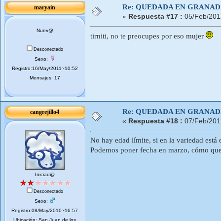
Re: QUEDADA EN GRANA
maryain
«
Respuesta #17 :
05/Feb/201
Nuev@
tirniti, no te preocupes por eso mujer
Desconectado
Sexo:
Registro:16/May/2011~10:52
Mensajes: 17
Re: QUEDADA EN GRANA
cangrejillo4
«
Respuesta #18 :
07/Feb/201
No hay edad límite, si en la variedad está 
Podemos poner fecha en marzo, cómo quer
Iniciad@
Desconectado
Sexo:
Registro:08/May/2010~16:57
Ubicación: San Juan de los