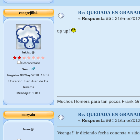
Re: QUEDADA EN GRANA
cangrejillo4
«
Respuesta #5 :
31/Ene/2012
up up!
Iniciad@
Desconectado
Sexo:
Registro:08/May/2010~16:57
Ubicación: San Juan de los
Terreros
Mensajes: 1.011
Muchos Homers para tan pocos Frank Gri
Re: QUEDADA EN GRANA
maryain
«
Respuesta #6 :
31/Ene/2012
Nuev@
Veenga!! ir diciendo fecha concreta y sit