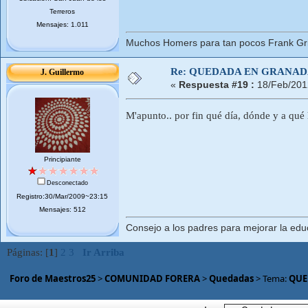
Terreros
Mensajes: 1.011
Muchos Homers para tan pocos Frank Gri
Re: QUEDADA EN GRANA
J. Guillermo
«
Respuesta #19 :
18/Feb/201
M'apunto.. por fin qué día, dónde y a qué
Principiante
Desconectado
Registro:30/Mar/2009~23:15
Mensajes: 512
Consejo a los padres para mejorar la educ
Páginas: [
1
]
2
3
Ir Arriba
Foro de Maestros25
>
COMUNIDAD FORERA
>
Quedadas
> Tema:
QUE