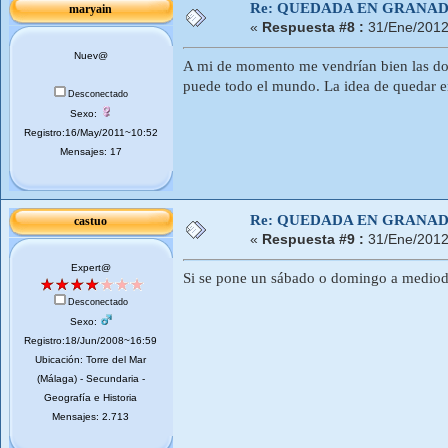
Re: QUEDADA EN GRANA
maryain
«
Respuesta #8 :
31/Ene/2012
Nuev@
A mi de momento me vendrían bien las dos
puede todo el mundo. La idea de quedar 
Desconectado
Sexo:
Registro:16/May/2011~10:52
Mensajes: 17
Re: QUEDADA EN GRANA
castuo
«
Respuesta #9 :
31/Ene/2012
Expert@
Si se pone un sábado o domingo a mediod
Desconectado
Sexo:
Registro:18/Jun/2008~16:59
Ubicación: Torre del Mar
(Málaga) - Secundaria -
Geografía e Historia
Mensajes: 2.713