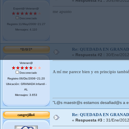
«
Respuesta #1 :
30/Ene/2012
Expert@-Veteran@
me apunto
Desconectado
Registro:11/May/2006~21:27
Mensajes: 4.110
Re: QUEDADA EN GRANA
*DAVI*
«
Respuesta #2 :
30/Ene/2012
Veteran@
A mí me parece bien y en principio tambi
Desconectado
Registro:06/Dic/2006~21:20
Ubicación: GRANADA Infantil -
AL
Mensajes: 3.653
"L@s maestr@s estamos desafiad@s a ens
Re: QUEDADA EN GRANA
cangrejillo4
«
Respuesta #3 :
31/Ene/2012