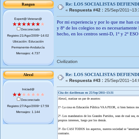
Re: LOS SOCIALISTAS DEFIEN
Rangun
«
Respuesta #42 :
25/Sep/2011~13:
Expert@-Veteran@
Por mi experiencia y por lo que me han co
y 8º de los colegios no es necesariamente 
Desconectado
hecho, en los centros semi-D, 1º y 2º ESO
Registro:21/Ago/2009~14:02
Ubicación: Educación
Permanente-Andalucía
Mensajes: 4.737
Civilization
Re: LOS SOCIALISTAS DEFIEN
Alexxl
«
Respuesta #43 :
25/Sep/2011~14:
Iniciad@
Cita de: davifernan en 25/Sep/2011~13:31
Alexxl, matizar un par de asuntos:
Desconectado
Registro:27/Ago/2009~17:59
1º- La cosa en Educación Pública VA A PEOR, si bien hemos mejo
Mensajes: 1.144
2º- Los mandatarios de los Grandes Partidos, sean de cual sea, 
propios intereses, luego por los demás.
3º- En CASI TODOS los aspectos, nuestra sociedad se "ameri
contrario.