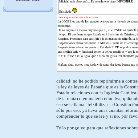
felicidad más absoluta)... Es actualmente algo IMPOSIBLE.
Un saludo
Parece que no te lees a ti mismo
La LOGSE es uno de los grandes avances en la historia de educa
populacho.
De no creyente a menos creyente que tú, si el PSOE no quita la r
tiempo. El problema es que España está llenísima de Cristiano, s
Ronaldo. Propongo para sustituir a la asignatura de religión la 
Proposiciones educativas made in Alexxx-El tema de los crucifijos
Proposiciones educativas made in Calidad- El PP se podría estren
una medida seria y funcional como la de los crucifijos y con la 
POSTDATA: a mí al igual que a ti no me gusta leer chorradas 
Mañana sigo, que es muy tarde y de tanto dar ideas buenas me du
calidad: no he podido reprimirme a contes
la ley de leyes de España que es la Constit
Estado relaciones con la Inglesia Católic
de la renta) o en materia eductiva, quitand
eso se le llama "felxibilizar la Constituci
sólo por eso, ya lleva unas cuantas reform
comprender lo que se lee y si no, por favo
Te lo pongo yo para que reflexiones sobre 