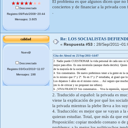
El problema es que algunos dicen que no ha
conciertos y de financiar a la privada con 
Desconectado
.
Registro:09/Feb/2008~20:44
Mensajes: 3.605
Re: LOS SOCIALISTAS DEFIEN
calidad
«
Respuesta #53 :
28/Sep/2011~01:
Nuev@
Cita de: Alexxl en 25/Sep/2011~14:07
2. Nadie puede CUESTIONAR la vida personal de cada uno ni los i
Desconectado
mejor para ellos. Es una inversión (aunque duela decirlo). Quien 
Registro:03/Oct/2010~11:07
de la mayoría de la sociedad.
4. Sin comentarios. De nuevo preferimos tener a la gente en la c
Mensajes: 198
es lo mismo que 1º y 2º. Yo en 1º y 2º estudiaba, al giaul que l
Los dejamos 5 años en el mismo curso.... Así seguro que mucho me
(en lo de criticar y no proponer me refiero).
6. ¡VIVA FRANCO! Sin comentarios... Viva la represión, injustici
2. Traducido al español: la privada es muc
viene la explicación de por qué los sociali
la privada mientras la plebe lleva a los s
4. Traducción: es mejor que se vayan a la c
quieran estudiar. Total, que más da que es
Proposición: copiar modelo coreano o de p
problema: a lo mejor los politicuchos tendr