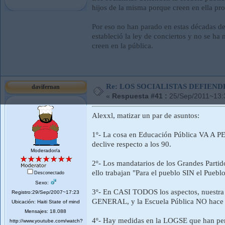
hijos de la misma porque creen en ella p
Por eso no han parado en estas décadas de
estableció la ley de conciertos y no se h
creen en la pública.
Re: LOS SOCIALISTAS DEFIEN
davifernan
«
Respuesta #41 :
25/Sep/2011~13:
Alexxl, matizar un par de asuntos:
1º- La cosa en Educación Pública VA A PE
declive respecto a los 90.
Moderador/a
2º- Los mandatarios de los Grandes Partid
ello trabajan "Para el pueblo SIN el Puebl
Desconectado
Sexo:
3º- En CASI TODOS los aspectos, nuestr
Registro:29/Sep/2007~17:23
GENERAL, y la Escuela Pública NO hace N
Ubicación: Haiti State of mind
Mensajes: 18.088
4º- Hay medidas en la LOGSE que han perju
http://www.youtube.com/watch?