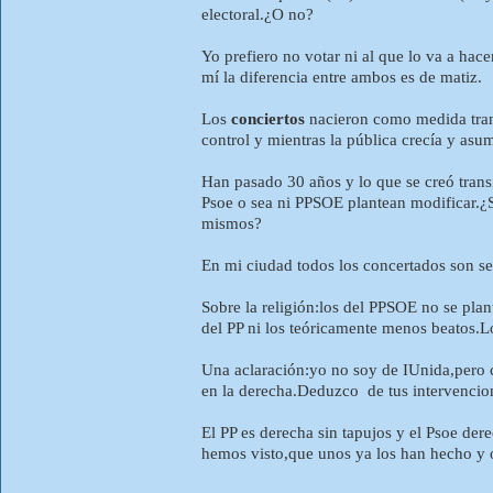
electoral.¿O no?
Yo prefiero no votar ni al que lo va a ha
mí la diferencia entre ambos es de matiz.
Los
conciertos
nacieron como medida transi
control y mientras la pública crecía y asu
Han pasado 30 años y lo que se creó transi
Psoe o sea ni PPSOE plantean modificar.¿S
mismos?
En mi ciudad todos los concertados son sel
Sobre la religión:los del PPSOE no se plan
del PP ni los teóricamente menos beatos.L
Una aclaración:yo no soy de IUnida,pero c
en la derecha.Deduzco de tus intervencione
El PP es derecha sin tapujos y el Psoe de
hemos visto,que unos ya los han hecho y o