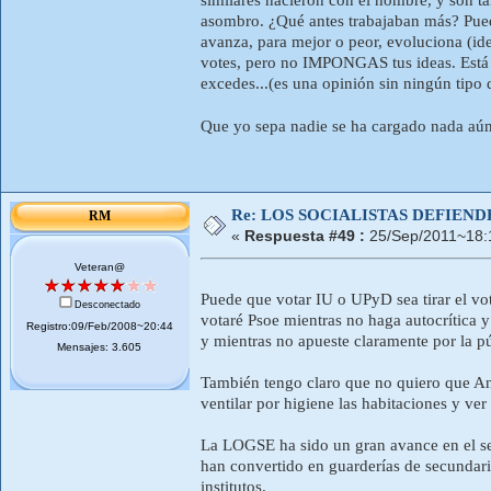
asombro. ¿Qué antes trabajaban más? Puede
avanza, para mejor o peor, evoluciona (ide
votes, pero no IMPONGAS tus ideas. Está b
excedes...(es una opinión sin ningún tipo d
Que yo sepa nadie se ha cargado nada aún.
Re: LOS SOCIALISTAS DEFIEN
RM
«
Respuesta #49 :
25/Sep/2011~18:
Veteran@
Puede que votar IU o UPyD sea tirar el vo
Desconectado
votaré Psoe mientras no haga autocrítica y
Registro:09/Feb/2008~20:44
y mientras no apueste claramente por la 
Mensajes: 3.605
También tengo claro que no quiero que And
ventilar por higiene las habitaciones y ve
La LOGSE ha sido un gran avance en el se
han convertido en guarderías de secundaria
institutos.