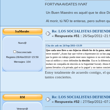
FORTVNA AVDATES IVVAT
Un Buen Maestro es aquél que te dice Dó
Al morir, tú NO te enteras, pero sufren qu
Re: LOS SOCIALISTAS DEFIEN
IsaMorales
«
Respuesta #51 :
26/Sep/2011~21:
Nuev@
Cita de: ash en 24/Sep/2011~13:39
Que cada uno lleve a sus hijos/as dónde les de la gana, mien
Desconectado
tercer mundo? ¿Acaso hay que volver a hipotecarse (si ya has pagad
Registro:28/Abr/2010~15:59
que la gente sin trabajo pueda tener unos ingresos si no está tr
vaya al médico y otros defienden
la elección
. Esa es la diferenc
Mensajes: 104
muface mi compañía de elección es la Seguridad Social). Ahora bi
quiera llevarlos a la privada ¡qué se lo pague! y no tantos concie
Estoy totalmente de acuerdo contigo, el qu
tantos conciertos.
Re: LOS SOCIALISTAS DEFIEN
RM
«
Respuesta #52 :
27/Sep/2011~07:
Veteran@