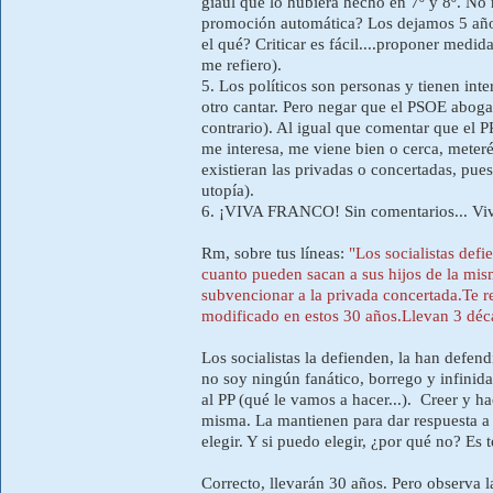
giaul que lo hubiera hecho en 7º y 8º. No 
promoción automática? Los dejamos 5 años
el qué? Criticar es fácil....proponer medid
me refiero).
5. Los políticos son personas y tienen in
otro cantar. Pero negar que el PSOE aboga
contrario). Al igual que comentar que el P
me interesa, me viene bien o cerca, meteré
existieran las privadas o concertadas, pue
utopía).
6. ¡VIVA FRANCO! Sin comentarios... Viva la
Rm, sobre tus líneas:
"Los socialistas defi
cuanto pueden sacan a sus hijos de la mi
subvencionar a la privada concertada.Te re
modificado en estos 30 años.Llevan 3 déca
Los socialistas la defienden, la han defen
no soy ningún fanático, borrego y infinida
al PP (qué le vamos a hacer...). Creer y h
misma. La mantienen para dar respuesta a l
elegir. Y si puedo elegir, ¿por qué no? Es 
Correcto, llevarán 30 años. Pero observa