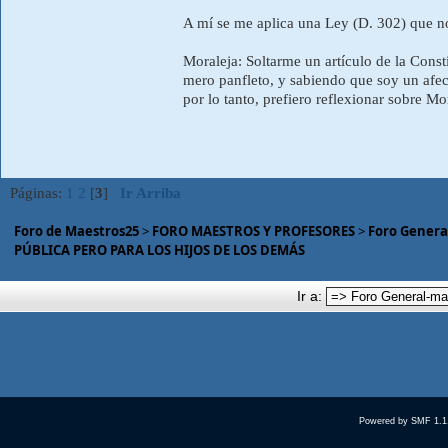
A mí se me aplica una Ley (D. 302) que no 
Moraleja: Soltarme un artículo de la Const
mero panfleto, y sabiendo que soy un afec
por lo tanto, prefiero reflexionar sobre M
Páginas:
1
2
[
3
]
Ir Arriba
Foro de Maestros25
>
FORO MAESTROS Y PROFESORES
>
Foro Genera
PÚBLICA PERO PARA LOS HIJOS DE LOS DEMÁS
Ir a:
Powered by SMF 1.1