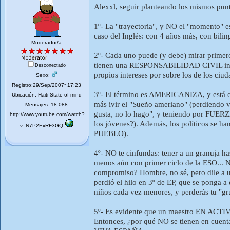
Alexxl, seguir planteando los mismos pun
1º- La "trayectoria", y NO el "momento" 
caso del Inglés: con 4 años más, con bil
Moderador/a
2º- Cada uno puede (y debe) mirar primer
tienen una RESPONSABILIDAD CIVIL inhere
Desconectado
propios intereses por sobre los de los ci
Sexo:
Registro:29/Sep/2007~17:23
3º- El término es AMERICANIZA, y está cl
Ubicación: Haiti State of mind
más ivir el "Sueño ameriano" (perdiendo v
Mensajes: 18.088
gusta, no lo hago", y teniendo por FUER
http://www.youtube.com/watch?
los jóvenes?). Además, los políticos se 
v=N7P2ExRF3GQ
PUEBLO).
4º- NO te cinfundas: tener a un granuja
menos aún con primer ciclo de la ESO... No 
compromiso? Hombre, no sé, pero dile a uno
perdió el hilo en 3º de EP, que se ponga a
niños cada vez menores, y perderás tu "gru
5º- Es evidente que un maestro EN ACTIVO,
Entonces, ¿por qué NO se tienen en cuenta 