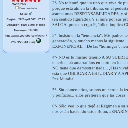
2º- No toleraré que un tipo que vive de p
porque está ahí en la tribuna, en el ped
Desconectado
asuma unas RESPONSABILIDADES, y si E
Sexo:
(en sentido figurado). Y si mira por sus p
Registro:29/Sep/2007~17:23
SALGA, pues un crgo Pçúblico implica
Ubicación: Haiti State of mind
Mensajes: 18.088
3º- Insisto en la "tendencia". Mis padres 
http://www.youtube.com/watch?
generación, y mucho menos la siguiente...
v=N7P2ExRF3GQ
EXPONENCIAL... De las "hormigas", hemos
4º- NO es lo mismo tenerlo A SU SUERTE en
tenerlos má amarraditos en corto en los 
NO tiene que demostrar nada... ¿Has vivid
está que OBLIGAR A ESTUDIAR Y A APRENDE
Paz Mundial...
5º- Sin comentarios, somos un cero a la iz
y políticos... ellos prefieren que las cosa
6º- Sólo veo lo que dejó el Régimen a su s
nos están haciendo estos Botín, aZNARÍN