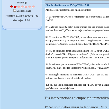
Iniciad@
Cita de: davifernan en 25/Sep/2011~17:31
Alexxl, seguir planteando los mismos puntos:
Desconectado
Registro:27/Ago/2009~17:59
1º- La "trayectoria", y NO el "momento" es lo que cuenta. La 
CAÍDO.
Mensajes: 1.144
2º- Cada uno puede (y debe) mirar primero por sus propios in
servidor Público"? ¿Cómo se les deja priorizar sus propios inter
3º- El término es AMERICANIZA, y está claro: cada vez somos me
trabajo, comunidad y fmilia prirorizando el eogísmo y el "si
los jóvenes?). Además, los políticos se han VENDIDO AL DINER
4º- NO te cinfundas: tener a un granuja hasta los 16 en un CO
tirados", sino de "No obligarles a molestar". ¿Falta de compromis
3º de EP, que se ponga a despejar incógnitas en 1º de ESO... ¿No 
5º- Es evidente que un maestro EN ACTIVO, sabrá más sore la REA
cañón? Ah, claro, que lso inspectores ya hacen eso... VIVA ES
6º- En ningún momento he planteado OTRA COSA que NO sea el 
fortunas que hacían a base de estafar al Pueblo.
En fin, que los mercenarios políticos del PPSOE se van a carga
apuñalando a los trabajadores...
Tus intervenciones siempre tan tremendista
1º No solo debes mirar la tendencia. Mira t