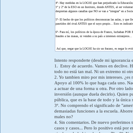
4º- Hay medidas en la LOGSE que han perjudicado la Educación, y 
1º y 2º de la ESO en un Instituto, donde ANTES, al ser voluntar
despiertan algunos canallas que NO se van a "integrar" en a Socie
5º- El hecho de que los políticos desconozcan las aulas, y que lle
pasrtidos del rival ANTES que el suyo propio... Esto es indi
6º- Para mí, los políticos de la época de Franco, luchaban PO
fraudes a las masas, ni venden a su país a intereses extranjeros...
Así que, negar que la LOGSE ha sio un fracaso, es negar lo evide
Intento responderte (desde mi ignorancia 
1. Estoy de acuerdo. Vamos en declive. Hac
todo no está tan mal. Ni un extremo ni otr
2. Yo tambien miro por mis intereses. ¿es 
Apoyo al 100% lo que haga cada uno. Nad
a actuar de una forma u otra. Por otro lado
inversión (aunque duela decirlo). Quien p
pública, que es la base de todo y la única 
3º. No comprendo el significado de "ameri
demasiadas funciones a la escuela. Aborre
males no?
4. Sin comentarios. De nuevo preferimos t
casos y casos... Pero lo positivo está por 