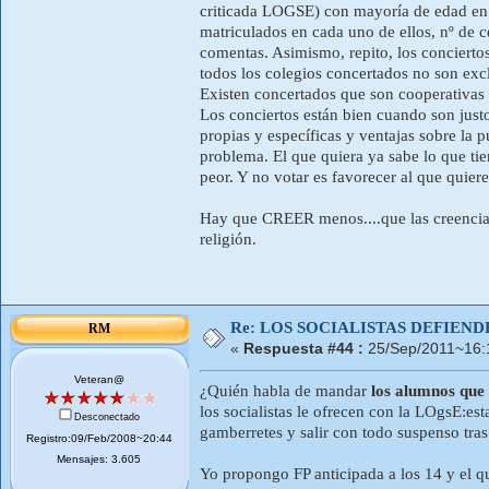
criticada LOGSE) con mayoría de edad en m
matriculados en cada uno de ellos, nº de 
comentas. Asimismo, repito, los conciertos
todos los colegios concertados no son excl
Existen concertados que son cooperativas 
Los conciertos están bien cuando son just
propias y específicas y ventajas sobre la púb
problema. El que quiera ya sabe lo que tien
peor. Y no votar es favorecer al que quiere
Hay que CREER menos....que las creencia
religión.
Re: LOS SOCIALISTAS DEFIEN
RM
«
Respuesta #44 :
25/Sep/2011~16:
Veteran@
¿Quién habla de mandar
los alumnos que 
los socialistas le ofrecen con la LOgsE:e
Desconectado
gamberretes y salir con todo suspenso tras
Registro:09/Feb/2008~20:44
Mensajes: 3.605
Yo propongo FP anticipada a los 14 y el qu