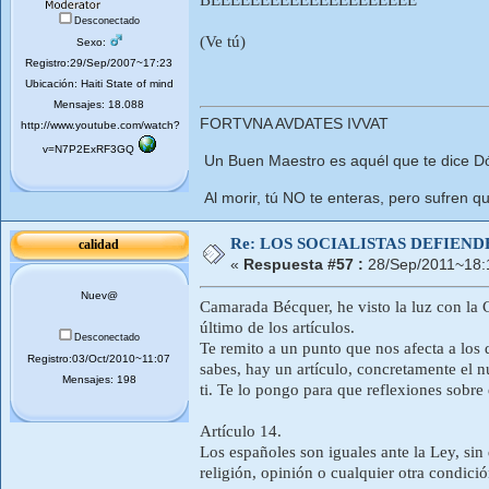
Desconectado
(Ve tú)
Sexo:
Registro:29/Sep/2007~17:23
Ubicación: Haiti State of mind
Mensajes: 18.088
FORTVNA AVDATES IVVAT
http://www.youtube.com/watch?
v=N7P2ExRF3GQ
Un Buen Maestro es aquél que te dice Dó
Al morir, tú NO te enteras, pero sufren qu
Re: LOS SOCIALISTAS DEFIEN
calidad
«
Respuesta #57 :
28/Sep/2011~18:
Nuev@
Camarada Bécquer, he visto la luz con la C
último de los artículos.
Desconectado
Te remito a un punto que nos afecta a los 
Registro:03/Oct/2010~11:07
sabes, hay un artículo, concretamente el 
Mensajes: 198
ti. Te lo pongo para que reflexiones sobre 
Artículo 14.
Los españoles son iguales ante la Ley, si
religión, opinión o cualquier otra condició