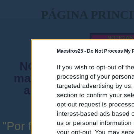
PÁGINA PRINC
NOTICIAS
MAESTROS
Maestros25 -
Do Not Process My P
NORMA FUNDAMENTA
If you wish to opt-out of the
mantenga siempre un
processing of your personal
targeted advertising by us
admiten mensajes 
section to confirm your sel
instituciones ni
opt-out request is proces
interest-based ads based o
us or personal information d
"Por favor, no abuse de l
your opt-out. You may separ