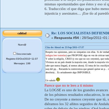
mismas oportunidades que éstos y eso sí 
6. Traducción: el que diga que hubo menos 
injusticia y asesinatos… ¡Ese tío al pared
Re: LOS SOCIALISTAS DEFIEN
calidad
«
Respuesta #54 :
28/Sep/2011~01:
Nuev@
Cita de: Alexxl en 25/Sep/2011~17:37
Respeto tus opiniones, pero no simpatizo con ellas. Si de verdad c
Desconectado
indigna leer tonterías
) que PROPONE algo en vez de criticar tanto
Registro:03/Oct/2010~11:07
Y sobre la religión, CREO (y eso que no soy creyente), que toda 
VIvimos en un país donde la mayoría cree, donde la mayoría vive 
Mensajes: 198
sabe que nunca llegará, al menos ahora). El tema de los crucifijo
sea) del pp... Recuerda la controversia que generó quitar un p... 
absoluta)... Es actualmente algo IMPOSIBLE.
Un saludo
Parece que no te lees a ti mismo
La LOGSE es uno de los grandes avances e
de los pésimos resultados educativos, lo m
De no creyente a menos creyente que tú, si
diéramos los 32 añitos seguidos de Andaluc
salen de debajo de las piedras ¡Qué barbar