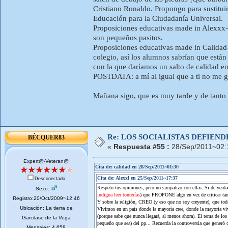
Cristiano Ronaldo. Propongo para sustituir
Educación para la Ciudadanía Universal.
Proposiciones educativas made in Alexxx-El
son pequeños pasitos.
Proposiciones educativas made in Calidad-
colegio, así los alumnos sabrían que están
con la que daríamos un salto de calidad e
POSTDATA: a mí al igual que a ti no me g
Mañana sigo, que es muy tarde y de tanto 
Re: LOS SOCIALISTAS DEFIEN
BÉCQUER83
«
Respuesta #55 :
28/Sep/2011~02:
Expert@-Veteran@
Cita de: calidad en 28/Sep/2011~01:30
Cita de: Alexxl en 25/Sep/2011~17:37
Desconectado
Respeto tus opiniones, pero no simpatizo con ellas. Si de verdad 
Sexo:
indigna leer tonterías
) que PROPONE algo en vez de criticar tant
Registro:20/Oct/2009~12:46
Y sobre la religión, CREO (y eso que no soy creyente), que toda
Ubicación: La tierra de
VIvimos en un país donde la mayoría cree, donde la mayoría vive
(porque sabe que nunca llegará, al menos ahora). El tema de los 
Garcilaso de la Vega
pequeño que sea) del pp... Recuerda la controversia que generó q
Mensajes: 4.658