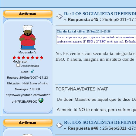
Re: LOS SOCIALISTAS DEFIEN
davifernan
«
Respuesta #45 :
25/Sep/2011~17:
Cita de: kukal_c18 en 25/Sep/2011~13:36
Por mi experiencia y por lo que me han contado otros maestros qu
equivalentes actuales (1º ESO y 2º ESO) estén tan mal. De hecho
Moderador/a
Yo, los centros con secundaria integrada e
ESO. Y ahora, imagina un instituto d
Desconectado
Sexo:
Registro:29/Sep/2007~17:23
Ubicación: Haiti State of mind
FORTVNA AVDATES IVVAT
Mensajes: 18.088
http://www.youtube.com/watch?
Un Buen Maestro es aquél que te dice Dó
v=N7P2ExRF3GQ
Al morir, tú NO te enteras, pero sufren qu
Re: LOS SOCIALISTAS DEFIEN
davifernan
«
Respuesta #46 :
25/Sep/2011~17: