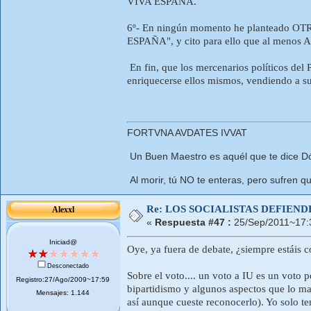
VIVA ESPAÑA.
6º- En ningún momento he planteado OTR
ESPAÑA", y cito para ello que al menos AN
En fin, que los mercenarios políticos del
enriquecerse ellos mismos, vendiendo a su
FORTVNA AVDATES IVVAT
Un Buen Maestro es aquél que te dice Dó
Al morir, tú NO te enteras, pero sufren qu
Re: LOS SOCIALISTAS DEFIEN
Alexxl
«
Respuesta #47 :
25/Sep/2011~17:
Iniciad@
Oye, ya fuera de debate, ¿siempre estáis c
Desconectado
Sobre el voto.... un voto a IU es un voto 
Registro:27/Ago/2009~17:59
bipartidismo y algunos aspectos que lo man
Mensajes: 1.144
así aunque cueste reconocerlo). Yo solo t