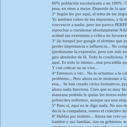
60% población escolarizada a un 100%. Ot
peor, en otros a mejor. Depende de lo que 
2º Según leo por aquí, el tema de tus impu
Yo tambien cobro de tus impuestos, y tú de
convencer a nadie, pero me parece PERFE
reprochar o cuestionar absolutamente NADA
actitud tan extremista y crítica no favorec
3º (lo busqué por google el término que pu
perder importancia e influencia... No com
(perdoname la expresión, pero son más ton
gira alrededor de él. Todo lo condiciona.
aquí. Es todo lo mismo...una pescadilla q
Y con criticar no se vive...
4º Entonces a ver... No lo echamos a la 
problema... Pero ahora no te molestan a t
esta... Se han creado ciclos formativos, p
ahora nada funciona. Creo que es muy fácil
manzana podrida le quitas los trozos enfer
pobrecitos enfermos, aunque sea una utop
5º Pues sí, aquí no te digo nada. No nos 
decía la compañera, somos el colectivo más
6º Hablas por instinto... Ahora me creo y
hambre y sus familias, tras su gobierno, era
similares nacieron con el hombre, y son t