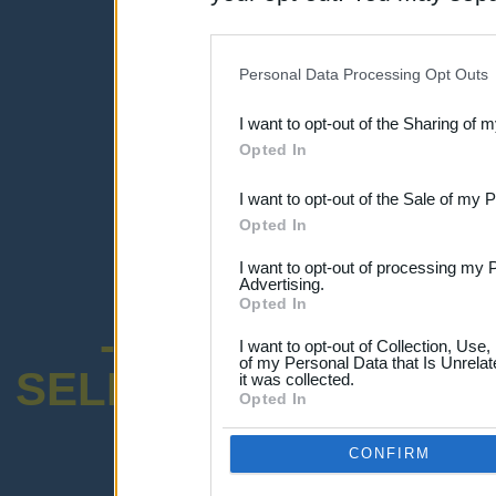
una expresión y
disclosure of your personal
IAB’s list of downstream pa
Personal Data Processing Opt Outs
also be disclosed by us to 
I want to opt-out of the Sharing of 
Downstream Participants
th
Opted In
third parties.
I want to opt-out of the Sale of my 
Opted In
I want to opt-out of processing my 
Advertising.
Opted In
-ENCUESTA SOB
I want to opt-out of Collection, Use
of my Personal Data that Is Unrelat
SELECTIVO DOCENT
it was collected.
Opted In
CONFIRM