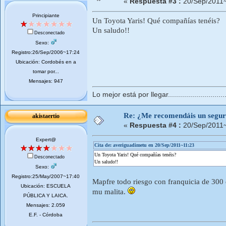
«
Respuesta #3 :
20/Sep/2011~
Principiante
Un Toyota Yaris! Qué compañías tenéis?
Un saludo!!
Desconectado
Sexo:
Registro:26/Sep/2006~17:24
Ubicación: Cordobés en a
tomar por...
Mensajes: 947
Lo mejor está por llegar..............................
Re: ¿Me recomendáis un segur
akistaertio
«
Respuesta #4 :
20/Sep/2011~
Expert@
Cita de: averiguadimetu en 20/Sep/2011~11:23
Un Toyota Yaris! Qué compañías tenéis?
Desconectado
Un saludo!!
Sexo:
Registro:25/May/2007~17:40
Mapfre todo riesgo con franquicia de 300 
Ubicación: ESCUELA
mu malita.
PÚBLICA Y LAICA.
Mensajes: 2.059
E.F. - Córdoba