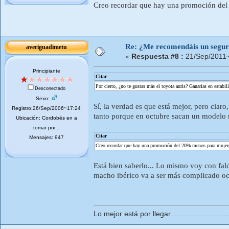
Creo recordar que hay una promoción del 
Re: ¿Me recomendáis un segur
averiguadimetu
«
Respuesta #8 :
21/Sep/2011~
Principiante
Citar
Por cierto, ¿no te gustas más el toyota auris? Ganarías en estabil
Desconectado
Sexo:
Sí, la verdad es que está mejor, pero claro
Registro:26/Sep/2006~17:24
tanto porque en octubre sacan un modelo n
Ubicación: Cordobés en a
tomar por...
Citar
Mensajes: 947
Creo recordar que hay una promoción del 20% menos para mujeres
Está bien saberlo... Lo mismo voy con fal
macho ibérico va a ser más complicado ocul
Lo mejor está por llegar..............................