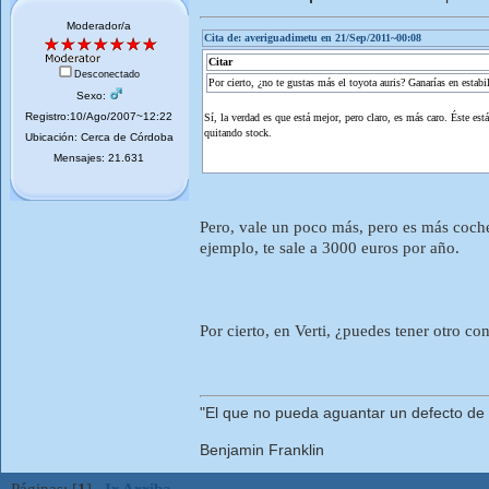
Moderador/a
Cita de: averiguadimetu en 21/Sep/2011~00:08
Citar
Desconectado
Por cierto, ¿no te gustas más el toyota auris? Ganarías en estabi
Sexo:
Registro:10/Ago/2007~12:22
Sí, la verdad es que está mejor, pero claro, es más caro. Éste e
quitando stock.
Ubicación: Cerca de Córdoba
Mensajes: 21.631
Pero, vale un poco más, pero es más coche.
ejemplo, te sale a 3000 euros por año.
Por cierto, en Verti, ¿puedes tener otro co
"El que no pueda aguantar un defecto de
Benjamin Franklin
Páginas: [
1
]
Ir Arriba