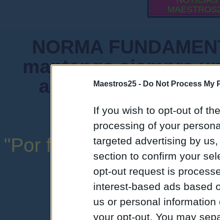
NOTICIAS
MAESTROS
NORMA FUNDAMENTA
mantenga siempre un
admiten mensajes 
Maestros25 -
Do Not Process My P
instituciones ni
If you wish to opt-out of the
processing of your personal
"Por favor, no abuse de l
targeted advertising by us
section to confirm your sel
una expresión y
opt-out request is proces
interest-based ads based o
us or personal information d
your opt-out. You may separ