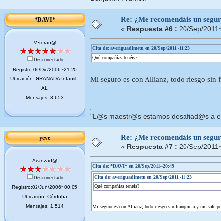
Re: ¿Me recomendáis un segur
*DAVI*
«
Respuesta #6 :
20/Sep/2011~
Veteran@
Cita de: averiguadimetu en 20/Sep/2011~11:23
Qué compañías tenéis?
Desconectado
Registro:06/Dic/2006~21:20
Mi seguro es con Allianz, todo riesgo sin f
Ubicación: GRANADA Infantil -
AL
Mensajes: 3.653
"L@s maestr@s estamos desafiad@s a ens
Re: ¿Me recomendáis un segur
yeye
«
Respuesta #7 :
20/Sep/2011~
Avanzad@
Cita de: *DAVI* en 20/Sep/2011~20:49
Cita de: averiguadimetu en 20/Sep/2011~11:23
Desconectado
Qué compañías tenéis?
Registro:02/Jun/2006~00:05
Ubicación: Córdoba
Mensajes: 1.514
Mi seguro es con Allianz, todo riesgo sin franquicia y me sale po