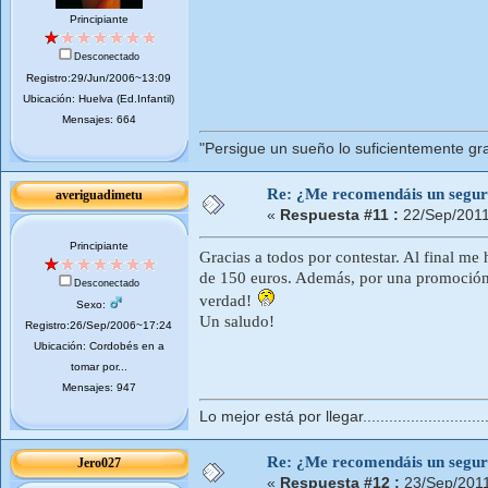
Principiante
Desconectado
Registro:29/Jun/2006~13:09
Ubicación: Huelva (Ed.Infantil)
Mensajes: 664
"Persigue un sueño lo suficientemente gr
Re: ¿Me recomendáis un segur
averiguadimetu
«
Respuesta #11 :
22/Sep/2011
Principiante
Gracias a todos por contestar. Al final me
de 150 euros. Además, por una promoción 
Desconectado
verdad!
Sexo:
Un saludo!
Registro:26/Sep/2006~17:24
Ubicación: Cordobés en a
tomar por...
Mensajes: 947
Lo mejor está por llegar..............................
Re: ¿Me recomendáis un segur
Jero027
«
Respuesta #12 :
23/Sep/201