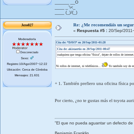
______ __O
____ _`\<_
____ (_)/(_)
Re: ¿Me recomendáis un segur
Jero027
«
Respuesta #5 :
20/Sep/2011~
Moderador/a
Cita de: *DAVI* en 20/Sep/2011~01:28
Cita de: akistaertio en 20/Sep/2011~00:47
Desconectado
cualquiera que tenga oficina "física", dejate de rollos de internet
Sexo:
Registro:10/Ago/2007~12:22
Ni rollos de internet, ni telefónicos...
Yo también soy de es
Ubicación: Cerca de Córdoba
Mensajes: 21.631
+ 1. También prefiero una oficina física po
Por cierto, ¿no te gustas más el toyota aur
"El que no pueda aguantar un defecto de
Benjamin Franklin