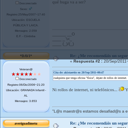
qué buga va a ser?
Desconectado
Sexo:
Registro:25/May/2007~17:40
Ubicación: ESCUELA
PÚBLICA Y LAICA.
Mensajes: 2.059
______ __O
E.F. - Córdoba
____ _`\<_
____ (_)/(_)
Re: ¿Me recomendáis un segur
*DAVI*
«
Respuesta #2 :
20/Sep/2011~
Veteran@
Cita de: akistaertio en 20/Sep/2011~00:47
cualquiera que tenga oficina "física", dejate de rollos de internet.
Desconectado
Registro:06/Dic/2006~21:20
Ni rollos de internet, ni telefónicos...
Y
Ubicación: GRANADA Infantil -
AL
Mensajes: 3.653
"L@s maestr@s estamos desafiad@s a ens
Re: ¿Me recomendáis un segur
averiguadimetu