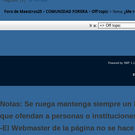
Foro de Maestros25
>
COMUNIDAD FORERA
>
Off topic
> Tema:
¿Me r
Ir a:
Powered by SMF 1.1
E
Notas: Se ruega mantenga siempre un 
que ofendan a personas o institucione
-El Webmaster de la página no se hace 