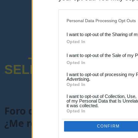
disclosure of your personal
IAB’s list of downstream pa
Personal Data Processing Opt Outs
also be disclosed by us to 
I want to opt-out of the Sharing of 
Downstream Participants
th
Opted In
third parties.
-ENCUESTA SOB
I want to opt-out of the Sale of my 
Opted In
SELECTIVO DOCENT
I want to opt-out of processing my 
Advertising.
Opted In
I want to opt-out of Collection, Use
of my Personal Data that Is Unrelat
it was collected.
Foro de Maestros25
>
COMU
Opted In
¿Me recomendáis un seguro
CONFIRM