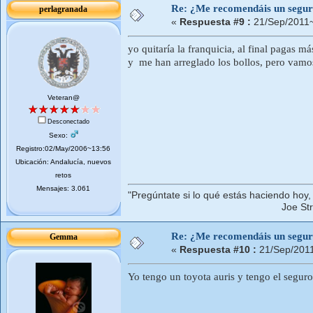
Re: ¿Me recomendáis un segur
perlagranada
«
Respuesta #9 :
21/Sep/2011~
yo quitaría la franquicia, al final pagas m
y me han arreglado los bollos, pero vamos
Veteran@
Desconectado
Sexo:
Registro:02/May/2006~13:56
Ubicación: Andalucía, nuevos
retos
Mensajes: 3.061
"Pregúntate si lo qué estás haciendo hoy,
Joe Strumm
Re: ¿Me recomendáis un segur
Gemma
«
Respuesta #10 :
21/Sep/201
Yo tengo un toyota auris y tengo el seguro