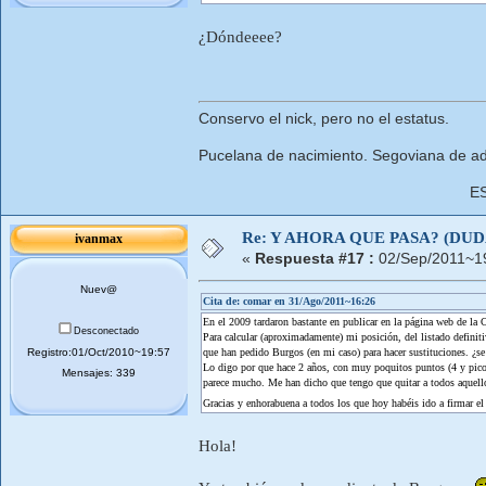
¿Dóndeeee?
Conservo el nick, pero no el estatus.
Pucelana de nacimiento. Segoviana de ad
E
Re: Y AHORA QUE PASA? (DU
ivanmax
«
Respuesta #17 :
02/Sep/2011~1
Nuev@
Cita de: comar en 31/Ago/2011~16:26
En el 2009 tardaron bastante en publicar en la página web de la C
Desconectado
Para calcular (aproximadamente) mi posición, del listado defini
Registro:01/Oct/2010~19:57
que han pedido Burgos (en mi caso) para hacer sustituciones. ¿se
Lo digo por que hace 2 años, con muy poquitos puntos (4 y pico)
Mensajes: 339
parece mucho. Me han dicho que tengo que quitar a todos aquello
Gracias y enhorabuena a todos los que hoy habéis ido a firmar e
Hola!