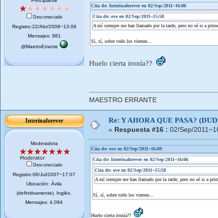
Principiante
Cita de: Interinaforever en 02/Sep/2011~16:06
Cita de: ove en 02/Sep/2011~15:58
Desconectado
A mí siempre me han llamado por la tarde, pero no sé si a prime
Registro:22/Abr/2008~13:09
Mensajes: 981
Sí, sí, sobre todo los viernes...
@MaetroErrante
Huelo cierta ironía??
MAESTRO ERRANTE
Re: Y AHORA QUE PASA? (DU
Interinaforever
«
Respuesta #16 :
02/Sep/2011~1
Moderadora
Cita de: ove en 02/Sep/2011~16:09
Cita de: Interinaforever en 02/Sep/2011~16:06
Desconectado
Cita de: ove en 02/Sep/2011~15:58
Registro:06/Jul/2007~17:07
A mí siempre me han llamado por la tarde, pero no sé si a prim
Ubicación: Ávila
(definitivamente). Inglés.
Sí, sí, sobre todo los viernes...
Mensajes: 4.094
Huelo cierta ironía??