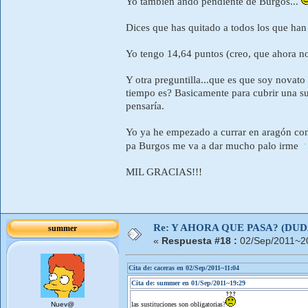
Yo también ando pendiente de Burgos...
Dices que has quitado a todos los que ha
Yo tengo 14,64 puntos (creo, que ahora no
Y otra preguntilla...que es que soy novato
tiempo es? Basicamente para cubrir una su
pensaría.
Yo ya he empezado a currar en aragón con 
pa Burgos me va a dar mucho palo irme
MIL GRACIAS!!!
Re: Y AHORA QUE PASA? (DU
summer
«
Respuesta #18 :
02/Sep/2011~2
Cita de: caceras en 02/Sep/2011~11:04
Cita de: summer en 01/Sep/2011~19:29
Nuev@
las sustituciones son obligatorias?