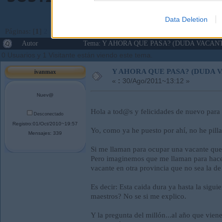
Data Deletion
Páginas: [
1
]
2
Ir Abajo
Autor
Tema: Y AHORA QUE PASA? (DUDA VACANTE
0 Usuarios y 1 Visitante están viendo este tema.
Y AHORA QUE PASA? (DUDA 
ivanmax
«
:
30/Ago/2011~13:12 »
Nuev@
Hola a tod@s y felicidades de nuevo para 
Desconectado
Registro:01/Oct/2010~19:57
Yo, como ya he puesto por ahí, no he pill
Mensajes: 339
Si me llaman para ocupar una vacante que 
Pero imaginemos que me llaman para hacer 
vacante en otra provincia que no sea la de
Es decir: Esta caida dura ya hasta la sigui
maestros? No se si me explico.
Y la pregunta del millón...al año que vie