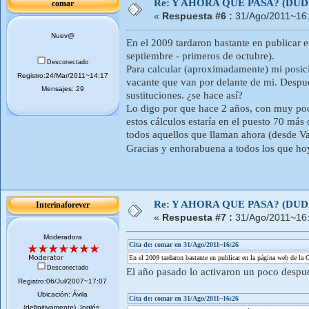
Re: Y AHORA QUE PASA? (DU
comar
«
Respuesta #6 :
31/Ago/2011~16:
Nuev@
En el 2009 tardaron bastante en publicar e
septiembre - primeros de octubre).
Desconectado
Para calcular (aproximadamente) mi posici
Registro:24/Mar/2011~14:17
vacante que van por delante de mi. Despu
Mensajes: 29
sustituciones. ¿se hace así?
Lo digo por que hace 2 años, con muy poq
estos cálculos estaría en el puesto 70 má
todos aquellos que llaman ahora (desde Va
Gracias y enhorabuena a todos los que hoy
Re: Y AHORA QUE PASA? (DU
Interinaforever
«
Respuesta #7 :
31/Ago/2011~16:
Moderadora
Cita de: comar en 31/Ago/2011~16:26
En el 2009 tardaron bastante en publicar en la página web de la C
Desconectado
El año pasado lo activaron un poco despué
Registro:06/Jul/2007~17:07
Ubicación: Ávila
Cita de: comar en 31/Ago/2011~16:26
(definitivamente). Inglés.