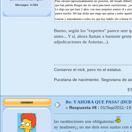
Para calcular (aproximadamente) mi posición, del listado defini
Mensajes: 4.094
que han pedido Burgos (en mi caso) para hacer sustituciones. ¿se
Lo digo por que hace 2 años, con muy poquitos puntos (4 y pico)
parece mucho. Me han dicho que tengo que quitar a todos aquello
Gracias y enhorabuena a todos los que hoy habéis ido a firmar e
Bueno, según los "expertos" parece seer q
antes... Y sí, ahora llaman a bastante gent
adjudicaciones de Asturias...).
Conservo el nick, pero no el estatus.
Pucelana de nacimiento. Segoviana de ad
E
Re: Y AHORA QUE PASA? (DU
summer
«
Respuesta #8 :
01/Sep/2011~19:
las sustituciones son obligatorias?
ay madreee¡¡ no me deis esos sustos con el