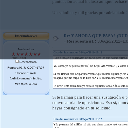
puntuación actual incluso aunque rechace 
Un saludico y mil gracias por adelantado
Re: Y AHORA QUE PASA? (DU
Interinaforever
«
Respuesta #1 :
30/Ago/2011~13:
Moderadora
Cita de: ivanmax en 30/Ago/2011~13:12
Hola a tod@s y felicidades de nuevo para los que habeis pillado 
Desconectado
Yo, como ya he puesto por ahí, no he pillado vacante. ¿Y ahora 
Registro:06/Jul/2007~17:07
Ubicación: Ávila
Si me llaman para ocupar una vacante que rechace alguien y esa v
imagino que me caigo de la lista no? Y si rechazo una vacante en
(definitivamente). Inglés.
Mensajes: 4.094
Es decir: Esta caida dura ya hasta la siguiente oposición o solo 
Si te llaman para hacer una sustitución o
convocatoria de oposiciones. Eso sí, nunca
hayas consignado en tu solicitud.
Cita de: ivanmax en 30/Ago/2011~13:12
Y la pregunta del millón...al año que viene cuando vuelvan a con