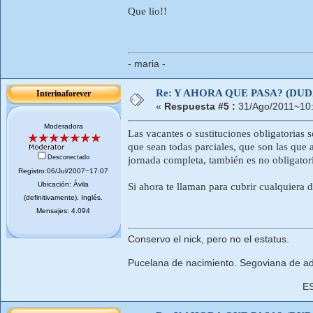
Que lio!!
- maria -
Re: Y AHORA QUE PASA? (DU
Interinaforever
«
Respuesta #5 :
31/Ago/2011~10:
Moderadora
Las vacantes o sustituciones obligatorias 
que sean todas parciales, que son las que 
Desconectado
jornada completa, también es no obligator
Registro:06/Jul/2007~17:07
Ubicación: Ávila
Si ahora te llaman para cubrir cualquiera d
(definitivamente). Inglés.
Mensajes: 4.094
Conservo el nick, pero no el estatus.
Pucelana de nacimiento. Segoviana de ad
E