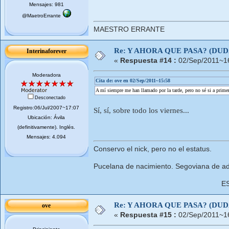
Mensajes: 981
@MaetroErrante
MAESTRO ERRANTE
Re: Y AHORA QUE PASA? (DU
Interinaforever
«
Respuesta #14 :
02/Sep/2011~1
Moderadora
Cita de: ove en 02/Sep/2011~15:58
A mí siempre me han llamado por la tarde, pero no sé si a primer
Desconectado
Registro:06/Jul/2007~17:07
Sí, sí, sobre todo los viernes...
Ubicación: Ávila
(definitivamente). Inglés.
Mensajes: 4.094
Conservo el nick, pero no el estatus.
Pucelana de nacimiento. Segoviana de ad
E
Re: Y AHORA QUE PASA? (DU
ove
«
Respuesta #15 :
02/Sep/2011~1