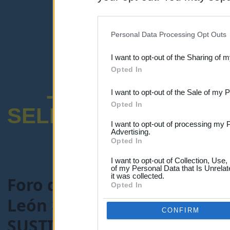
disclosure of your personal
IAB’s list of downstream pa
Personal Data Processing Opt Outs
also be disclosed by us to 
I want to opt-out of the Sharing of 
Downstream Participants
th
Opted In
third parties.
-ENCUESTA SOB
I want to opt-out of the Sale of my 
Opted In
SELECTIVO DOCENT
I want to opt-out of processing my 
Advertising.
Opted In
I want to opt-out of Collection, Use
of my Personal Data that Is Unrelat
it was collected.
Foro de Maestros25
>
COMU
Opted In
León
> Tema:
Y AHORA QUE 
CONFIRM
SUSTITUCIONES)