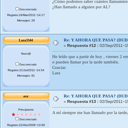
¿Cómo podemos saber cuántos llamamient
¿Han llamado a alguien por AL?
Desconectado
Registro:24/Mar/2011~14:17
Mensajes: 29
Re: Y AHORA QUE PASA? (DU
Lara3344
«
Respuesta #12 :
02/Sep/2011~1
Nuev@
He leído que a partir de hoy , viernes 2 e
o pueden llamar por la tarde también.
Desconectado
Gracias
Registro:21/Jul/2011~14:54
Lara
Mensajes: 81
Re: Y AHORA QUE PASA? (DU
ove
«
Respuesta #13 :
02/Sep/2011~1
Principiante
A mí siempre me han llamado por la tarde, 
Desconectado
Registro:22/Abr/2008~13:09