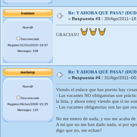
Re: Y AHORA QUE PASA? (DU
ivanmax
«
Respuesta #3 :
30/Ago/2011~18:
Nuev@
GRACIAS!!
Desconectado
Registro:01/Oct/2010~19:57
Mensajes: 339
Re: Y AHORA QUE PASA? (DU
mariaesp
«
Respuesta #4 :
31/Ago/2011~00:
Nuev@
Viendo el enlace que has puesto hay cosa
- Las vacantes NO obligatorias son práctic
Desconectado
la lista, y ahora estoy viendo que si no son
Registro:09/Jun/2009~22:25
- Las vacantes obligatorias son las que se
Mensajes: 125
No me entero de nada, y eso me acaba de 
A mí que no me han dado nada, si por ejem
digo que no, me echan?