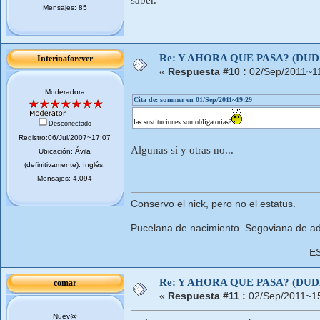
Mensajes: 85
Re: Y AHORA QUE PASA? (DU
Interinaforever
«
Respuesta #10 :
02/Sep/2011~11
Moderadora
Cita de: summer en 01/Sep/2011~19:29
las sustituciones son obligatorias?
Desconectado
Registro:06/Jul/2007~17:07
Algunas sí y otras no...
Ubicación: Ávila
(definitivamente). Inglés.
Mensajes: 4.094
Conservo el nick, pero no el estatus.
Pucelana de nacimiento. Segoviana de ad
E
Re: Y AHORA QUE PASA? (DU
comar
«
Respuesta #11 :
02/Sep/2011~15
Nuev@