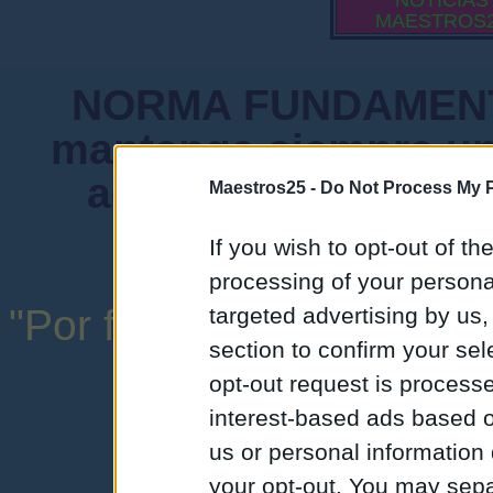
NOTICIAS
MAESTROS
NORMA FUNDAMENTA
mantenga siempre un
admiten mensajes 
Maestros25 -
Do Not Process My P
instituciones ni
If you wish to opt-out of the
processing of your personal
"Por favor, no abuse de l
targeted advertising by us
section to confirm your sel
una expresión y
opt-out request is proces
interest-based ads based o
us or personal information d
your opt-out. You may separ