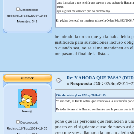
¿me llamarían o me tendría que esperar a que acaben de llamar a
curso.
Desconectado
que alguien me conteste que no duermo hoy
Registro:16/Sep/2008~19:55
En página de stecyl en interinos mirate la Orden Edu/862/2006.Ap
Mensajes: 341
he mirado la orden que ya la había leido pe
justificada para sustituciones incluso oblig
o cuando sea, no se si me mantienen en e
me pasan al final de la lista...
Re: Y AHORA QUE PASA? (DU
summer
«
Respuesta #19 :
02/Sep/2011~2
Cita de: crisiscyl en 02/Sep/2011~21:15
Yo entiendo, al leer la orden, que renuncias a la sustitución por es
De todas formas si te llaman, confírmalo con la persona que te ll
Nuev@
pone que las personas que renuncien a una 
Desconectado
puesto en el siguiente curso de nuevo asi 
Registro:16/Sep/2008~19:55
creo que voy a llamar a la junta o algún 