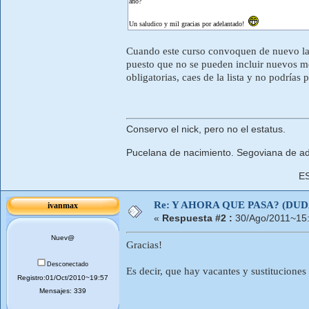
año?
Un saludico y mil gracias por adelantado!
Cuando este curso convoquen de nuevo la 
puesto que no se pueden incluir nuevos mé
obligatorias, caes de la lista y no podrías
Conservo el nick, pero no el estatus.
Pucelana de nacimiento. Segoviana de ad
E
Re: Y AHORA QUE PASA? (DU
ivanmax
«
Respuesta #2 :
30/Ago/2011~15:
Nuev@
Gracias!
Desconectado
Es decir, que hay vacantes y sustitucione
Registro:01/Oct/2010~19:57
Mensajes: 339