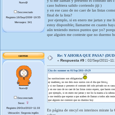
y si me llaman y presento el contrato del 
Nuev@
caso hubiera salido corriendo jiji )
y en ese caso de no caer de las listas co
Desconectado
final de la lista?
Registro:16/Sep/2008~19:55
por ejemplo, si en enero me jartan y me li
Mensajes: 341
estoy disponible¡ llamarme en cuanto haya
aún teniendo menos puntos que yo? porque 
que alguien me conteste que no duermo h
Re: Y AHORA QUE PASA? (DU
caceras
«
Respuesta #9 :
02/Sep/2011~11:
Cita de: summer en 01/Sep/2011~19:29
las sustituciones son obligatorias?
ay madreee¡¡ no me deis esos sustos con el dia que llevo¡¡
y si me llaman y presento el contrato del cole privado no es causa
Nuev@
y en ese caso de no caer de las listas como espero, que hacen co
por ejemplo, si en enero me jartan y me lio la manta a la cabeza
o me tendría que esperar a que acaben de llamar a todos aún teni
Desconectado
que alguien me conteste que no duermo hoy
Sexo:
Registro:26/Oct/2010~11:33
En página de stecyl en interinos mirate l
Ubicación: Segovia inglés
saber.