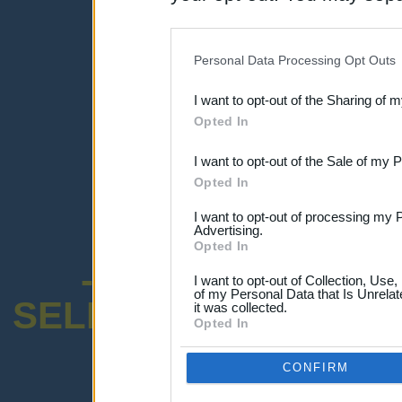
una expresión y
disclosure of your personal
IAB’s list of downstream pa
Personal Data Processing Opt Outs
also be disclosed by us to 
I want to opt-out of the Sharing of 
Downstream Participants
th
Opted In
third parties.
I want to opt-out of the Sale of my 
Opted In
I want to opt-out of processing my 
Advertising.
Opted In
-ENCUESTA SOB
I want to opt-out of Collection, Use
of my Personal Data that Is Unrelat
SELECTIVO DOCENT
it was collected.
Opted In
CONFIRM