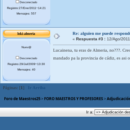
Desconectado
Registro:27/Ene/2011~14:21
Mensajes: 557
Re: alguien me puede respond
loki-almeria
«
Respuesta #3 :
12/Ago/2011
Nuev@
Lucainena, tu eras de Almeria, no???. Cre
mandado pa la provincia de cádiz, es asi o
Desconectado
Registro:29/Jul/2009~13:30
Mensajes: 40
Páginas: [
1
]
Ir Arriba
Foro de Maestros25
>
FORO MAESTROS Y PROFESORES
>
Adjudicación
Ir a: