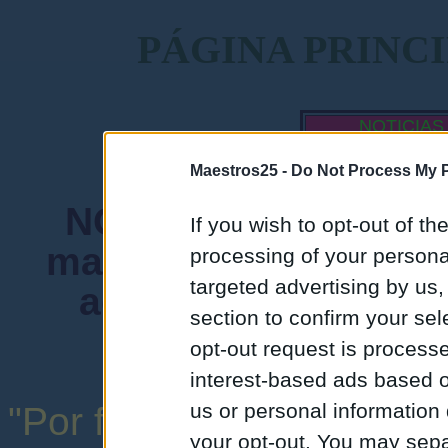
PÁGINA PRINC
NOTICIAS
MAESTROS
Maestros25 -
Do Not Process My P
NORMA FUNDAMENTA
If you wish to opt-out of the
mantenga siempre un
processing of your personal
targeted advertising by us
admiten mensajes 
section to confirm your sel
instituciones ni
opt-out request is proces
interest-based ads based o
us or personal information d
"Por favor, no abuse de l
your opt-out. You may separ