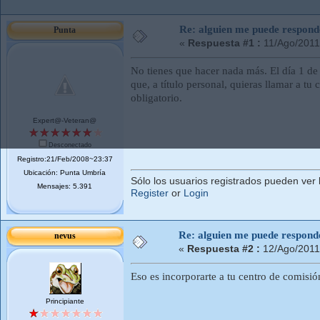
Re: alguien me puede respond
Punta
«
Respuesta #1 :
11/Ago/2011
No tienes que hacer nada más. El día 1 de 
que, a título personal, quieras llamar a t
obligatorio.
Expert@-Veteran@
Desconectado
Registro:21/Feb/2008~23:37
Ubicación: Punta Umbría
Sólo los usuarios registrados pueden ver 
Mensajes: 5.391
Register
or
Login
Re: alguien me puede respond
nevus
«
Respuesta #2 :
12/Ago/2011
Eso es incorporarte a tu centro de comisió
Principiante