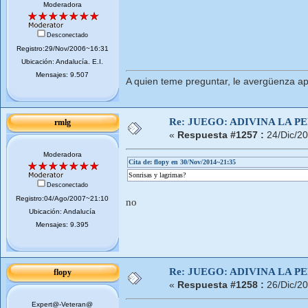
Moderadora
Desconectado
Registro:29/Nov/2006~16:31
Ubicación: Andalucí­a. E.I.
Mensajes: 9.507
A quien teme preguntar, le avergüenza ap
Re: JUEGO: ADIVINA LA P
rmlg
«
Respuesta #1257 :
24/Dic/2
Moderadora
Cita de: flopy en 30/Nov/2014~21:35
Sonrisas y lagrimas?
Desconectado
Registro:04/Ago/2007~21:10
no
Ubicación: Andalucía
Mensajes: 9.395
Re: JUEGO: ADIVINA LA P
flopy
«
Respuesta #1258 :
26/Dic/2
Expert@-Veteran@