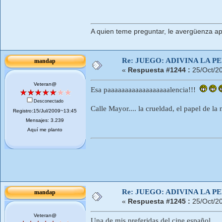
A quien teme preguntar, le avergüenza ap
Re: JUEGO: ADIVINA LA P
mandap
«
Respuesta #1244 :
25/Oct/2
Veteran@
Esa paaaaaaaaaaaaaaaaaalencia!!!
Desconectado
Calle Mayor.... la crueldad, el papel de la 
Registro:15/Jul/2009~13:45
Mensajes: 3.239
Aquí me planto
Re: JUEGO: ADIVINA LA P
mandap
«
Respuesta #1245 :
25/Oct/2
Veteran@
Una de mis preferidas del cine español...