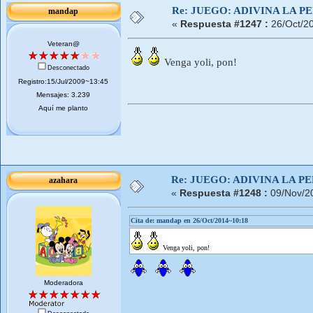
Re: JUEGO: ADIVINA LA P
mandap
«
Respuesta #1247 :
26/Oct/2
Veteran@
Venga yoli, pon!
Desconectado
Registro:15/Jul/2009~13:45
Mensajes: 3.239
Aquí me planto
Re: JUEGO: ADIVINA LA P
azahara
«
Respuesta #1248 :
09/Nov/2
Cita de: mandap en 26/Oct/2014~10:18
Venga yoli, pon!
Moderadora