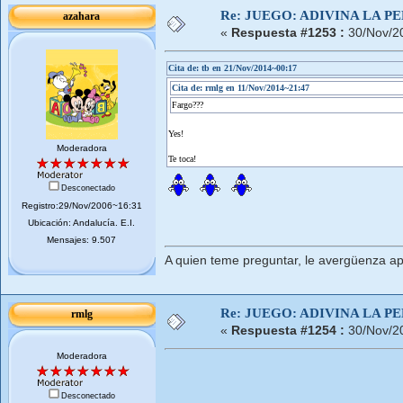
Re: JUEGO: ADIVINA LA P
azahara
«
Respuesta #1253 :
30/Nov/2
Cita de: tb en 21/Nov/2014~00:17
Cita de: rmlg en 11/Nov/2014~21:47
Fargo???
Yes!
Moderadora
Te toca!
Desconectado
Registro:29/Nov/2006~16:31
Ubicación: Andalucí­a. E.I.
Mensajes: 9.507
A quien teme preguntar, le avergüenza ap
Re: JUEGO: ADIVINA LA P
rmlg
«
Respuesta #1254 :
30/Nov/2
Moderadora
Desconectado