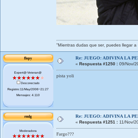
"Mientras dudas que ser, puedes llegar a
Re: JUEGO: ADIVINA LA P
flopy
«
Respuesta #1250 :
09/Nov/2
Expert@-Veteran@
pista yoli
Desconectado
Registro:11/May/2006~21:27
Mensajes: 4.110
Re: JUEGO: ADIVINA LA P
rmlg
«
Respuesta #1251 :
11/Nov/2
Moderadora
Fargo???