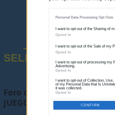
disclosure of your personal
IAB’s list of downstream pa
Personal Data Processing Opt Outs
also be disclosed by us to 
I want to opt-out of the Sharing of 
Downstream Participants
th
Opted In
third parties.
-ENCUESTA SOB
I want to opt-out of the Sale of my 
Opted In
SELECTIVO DOCENT
I want to opt-out of processing my 
Advertising.
Opted In
I want to opt-out of Collection, Use
of my Personal Data that Is Unrelat
it was collected.
Foro de Maestros25
>
COMU
Opted In
JUEGO: ADIVINA LA PELÍCU
CONFIRM