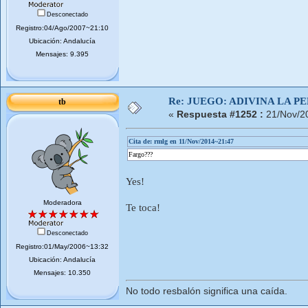
Desconectado
Registro:04/Ago/2007~21:10
Ubicación: Andalucía
Mensajes: 9.395
Re: JUEGO: ADIVINA LA P
tb
«
Respuesta #1252 :
21/Nov/2
Cita de: rmlg en 11/Nov/2014~21:47
Fargo???
Yes!
Moderadora
Te toca!
Desconectado
Registro:01/May/2006~13:32
Ubicación: Andalucía
Mensajes: 10.350
No todo resbalón significa una caída.