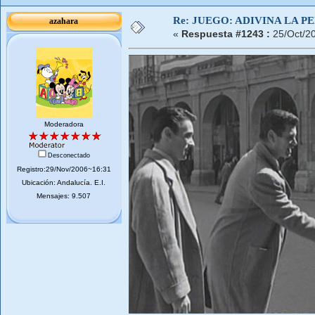
Re: JUEGO: ADIVINA LA P
azahara
«
Respuesta #1243 :
25/Oct/2
Moderadora
Desconectado
Registro:29/Nov/2006~16:31
Ubicación: Andalucí­a. E.I.
Mensajes: 9.507