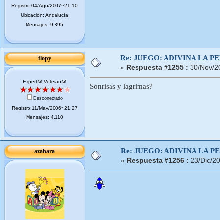
Registro:04/Ago/2007~21:10
Ubicación: Andalucía
Mensajes: 9.395
Re: JUEGO: ADIVINA LA P
flopy
«
Respuesta #1255 :
30/Nov/2
Expert@-Veteran@
Sonrisas y lagrimas?
Desconectado
Registro:11/May/2006~21:27
Mensajes: 4.110
Re: JUEGO: ADIVINA LA P
azahara
«
Respuesta #1256 :
23/Dic/2