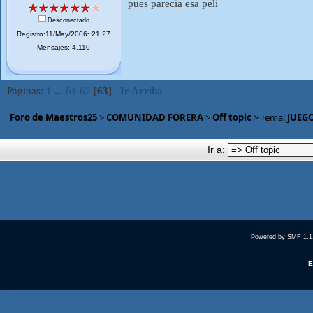
pues parecia esa peli
Desconectado
Registro:11/May/2006~21:27
Mensajes: 4.110
Páginas:
1
...
61
62
[
63
]
Ir Arriba
Foro de Maestros25
>
COMUNIDAD FORERA
>
Off topic
> Tema:
JUEGO
Ir a:
Powered by SMF 1.1
E