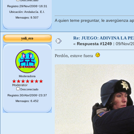
Desconectado
Registro:29/Nov/2006~16:31
Ubicación: Andalucí­a. E.I.
Mensajes: 9.507
A quien teme preguntar, le avergüenza ap
Re: JUEGO: ADIVINA LA P
yoli_eco
«
Respuesta #1249 :
09/Nov/2
Perdón, estuve fuera
Moderadora
Desconectado
Registro:30/Abr/2006~23:37
Mensajes: 6.452