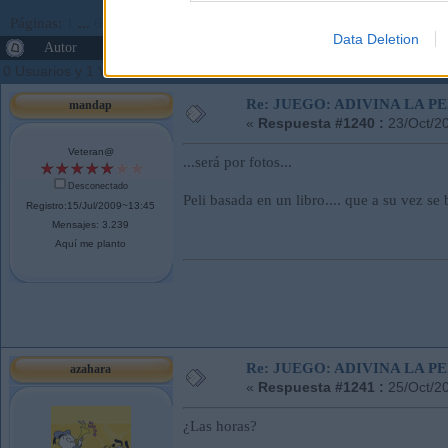
Páginas:
1
...
61
62
[
63
]
Ir Abajo
Data Deletion
Autor
Tema: JUEGO: ADIVINA LA PELÍCULA (Leído
0 Usuarios y 1 Visitante están viendo este tema.
Re: JUEGO: ADIVINA LA P
mandap
«
Respuesta #1240 :
23/Oct/2
Veteran@
...será por fotos...
Desconectado
Peli basada en un libro.... que a su vez se 
Registro:15/Jul/2009~13:45
Mensajes: 3.239
Aquí me planto
Re: JUEGO: ADIVINA LA P
azahara
«
Respuesta #1241 :
25/Oct/2
¿Las horas?