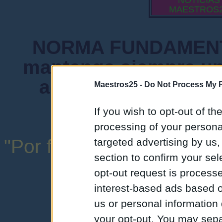
NOTICIAS
MAESTROS
NORMA FUNDAMENTA
mantenga siempre un
admiten mensajes 
Maestros25 -
Do Not Process My P
instituciones ni
If you wish to opt-out of the
processing of your personal
"Por favor, no abuse de l
targeted advertising by us
section to confirm your sel
una expresión y
opt-out request is proces
interest-based ads based o
us or personal information d
your opt-out. You may separ