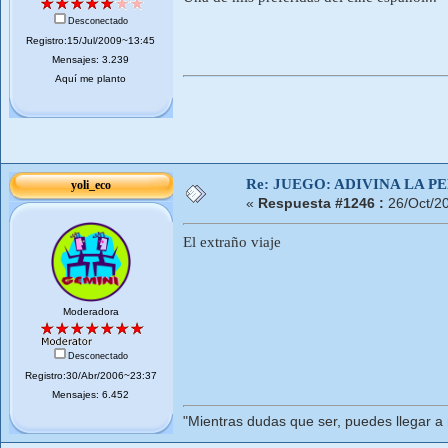
Desconectado
Registro:15/Jul/2009~13:45
Mensajes: 3.239
Aquí me planto
Re: JUEGO: ADIVINA LA P
yoli_eco
«
Respuesta #1246 :
26/Oct/2
El extraño viaje
Moderadora
Desconectado
Registro:30/Abr/2006~23:37
Mensajes: 6.452
"Mientras dudas que ser, puedes llegar a