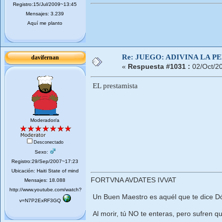
Registro:15/Jul/2009~13:45
Mensajes: 3.239
Aquí me planto
Re: JUEGO: ADIVINA LA P
davifernan
«
Respuesta #1031 :
02/Oct/2
EL prestamista
Moderador/a
Desconectado
Sexo:
Registro:29/Sep/2007~17:23
Ubicación: Haiti State of mind
FORTVNA AVDATES IVVAT
Mensajes: 18.088
http://www.youtube.com/watch?
Un Buen Maestro es aquél que te dice Dó
v=N7P2ExRF3GQ
Al morir, tú NO te enteras, pero sufren qu