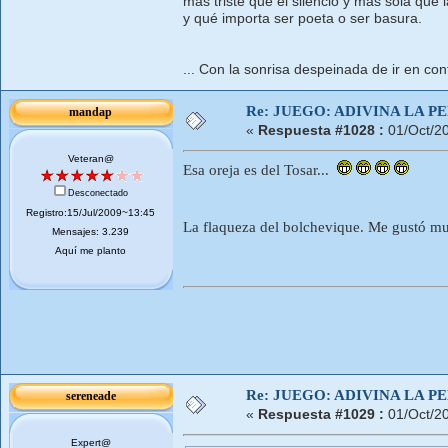
mas triste que el silencio y más sola que l
y qué importa ser poeta o ser basura.
... Con la sonrisa despeinada de ir en cont
Re: JUEGO: ADIVINA LA P
mandap
«
Respuesta #1028 :
01/Oct/2
Veteran@
Esa oreja es del Tosar...
Desconectado
Registro:15/Jul/2009~13:45
La flaqueza del bolchevique. Me gustó muc
Mensajes: 3.239
Aquí me planto
Re: JUEGO: ADIVINA LA P
sereneade
«
Respuesta #1029 :
01/Oct/2
Expert@