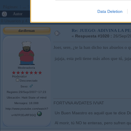
Páginas:
1
...
50
51
[
52
]
53
54
...
63
Ir Abajo
Data Deletion
Autor
Tema: JUEGO: ADIVINA LA PELÍCULA (Leído
0 Usuarios y 4 Visitantes están viendo este tema.
Re: JUEGO: ADIVINA LA P
davifernan
«
Respuesta #1020 :
26/Sep/2
Joer, sere, ¿te la han dicho tus abuelos o 
jajaja, esta peli tiene más años que tú, jaja
Moderador/a
Desconectado
Sexo:
Registro:29/Sep/2007~17:23
Ubicación: Haiti State of mind
FORTVNA AVDATES IVVAT
Mensajes: 18.088
http://www.youtube.com/watch?
Un Buen Maestro es aquél que te dice Dó
v=N7P2ExRF3GQ
Al morir, tú NO te enteras, pero sufren qu