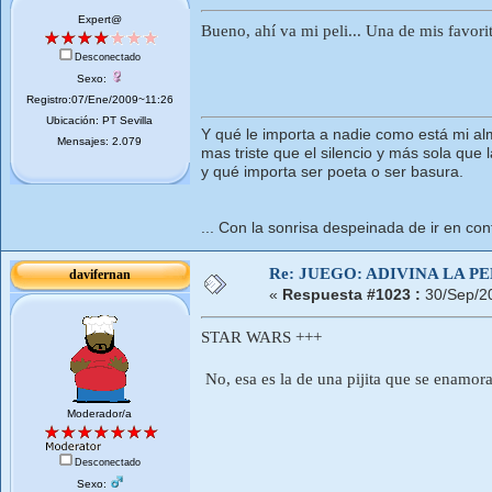
Expert@
Bueno, ahí va mi peli... Una de mis favor
Desconectado
Sexo:
Registro:07/Ene/2009~11:26
Ubicación: PT Sevilla
Y qué le importa a nadie como está mi al
Mensajes: 2.079
mas triste que el silencio y más sola que l
y qué importa ser poeta o ser basura.
... Con la sonrisa despeinada de ir en cont
Re: JUEGO: ADIVINA LA P
davifernan
«
Respuesta #1023 :
30/Sep/2
STAR WARS +++
No, esa es la de una pijita que se enamor
Moderador/a
Desconectado
Sexo: