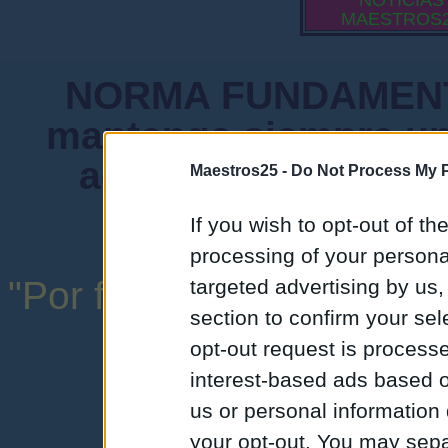
NOTICIAS
MAESTROS
NORMA FUNDAMENTA
mantenga siempre un
admiten mensajes 
Maestros25 -
Do Not Process My P
instituciones ni
If you wish to opt-out of the
processing of your personal
"Por favor, no abuse de l
targeted advertising by us
section to confirm your sel
una expresión y
opt-out request is proces
interest-based ads based o
us or personal information d
your opt-out. You may separ