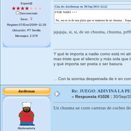
Expert@
Cita de: davifernan en 30/Sep/2013~22:22
STAR WARS +++
Desconectado
Sexo:
No, esa es la de una pijita que se enamora de un chusma... Españ
Registro:07/Ene/2009~11:26
Ubicación: PT Sevilla
jajajaja, si, si, de un chusma, chusma, prfff
Mensajes: 2.079
Y qué le importa a nadie como está mi al
mas triste que el silencio y más sola que l
y qué importa ser poeta o ser basura.
... Con la sonrisa despeinada de ir en cont
Re: JUEGO: ADIVINA LA P
davifernan
«
Respuesta #1026 :
30/Sep/2
Un chusma ue corre carreras de coches i
Moderador/a