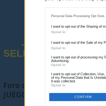
disclosure of your personal
IAB’s list of downstream pa
Personal Data Processing Opt Outs
also be disclosed by us to 
I want to opt-out of the Sharing of 
Downstream Participants
th
Opted In
third parties.
-ENCUESTA SOB
I want to opt-out of the Sale of my 
Opted In
SELECTIVO DOCENT
I want to opt-out of processing my 
Advertising.
Opted In
I want to opt-out of Collection, Use
of my Personal Data that Is Unrelat
it was collected.
Foro de Maestros25
>
COMU
Opted In
JUEGO: ADIVINA LA PELÍCU
CONFIRM