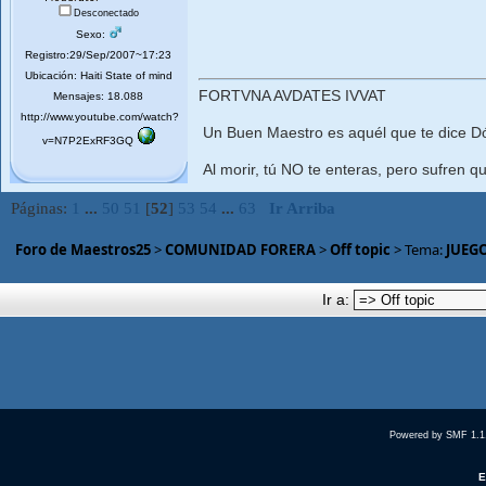
Desconectado
Sexo:
Registro:29/Sep/2007~17:23
Ubicación: Haiti State of mind
FORTVNA AVDATES IVVAT
Mensajes: 18.088
http://www.youtube.com/watch?
Un Buen Maestro es aquél que te dice Dó
v=N7P2ExRF3GQ
Al morir, tú NO te enteras, pero sufren qu
Páginas:
1
...
50
51
[
52
]
53
54
...
63
Ir Arriba
Foro de Maestros25
>
COMUNIDAD FORERA
>
Off topic
> Tema:
JUEGO
Ir a:
Powered by SMF 1.1
E