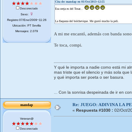
Cita de: mandap en 01/Oct/2013~12:55
Desconectado
Esa oreja es del Tosar...
Sexo:
Registro:07/Ene/2009~11:26
La flaqueza del bolchevique. Me gustó mucho la peli.
Ubicación: PT Sevilla
Mensajes: 2.079
A mi me encantó, además con banda son
Te toca, compi.
Y qué le importa a nadie como está mi al
mas triste que el silencio y más sola que l
y qué importa ser poeta o ser basura.
... Con la sonrisa despeinada de ir en cont
Re: JUEGO: ADIVINA LA P
mandap
«
Respuesta #1030 :
02/Oct/2
Veteran@
Desconectado