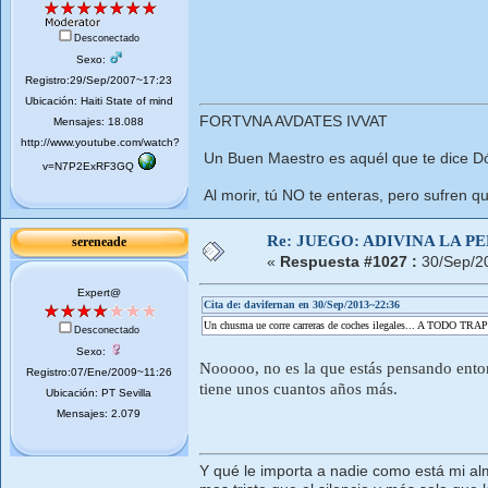
Desconectado
Sexo:
Registro:29/Sep/2007~17:23
Ubicación: Haiti State of mind
FORTVNA AVDATES IVVAT
Mensajes: 18.088
http://www.youtube.com/watch?
Un Buen Maestro es aquél que te dice Dó
v=N7P2ExRF3GQ
Al morir, tú NO te enteras, pero sufren qu
Re: JUEGO: ADIVINA LA P
sereneade
«
Respuesta #1027 :
30/Sep/2
Expert@
Cita de: davifernan en 30/Sep/2013~22:36
Un chusma ue corre carreras de coches ilegales... A TODO TRAP
Desconectado
Sexo:
Nooooo, no es la que estás pensando enton
Registro:07/Ene/2009~11:26
tiene unos cuantos años más.
Ubicación: PT Sevilla
Mensajes: 2.079
Y qué le importa a nadie como está mi al