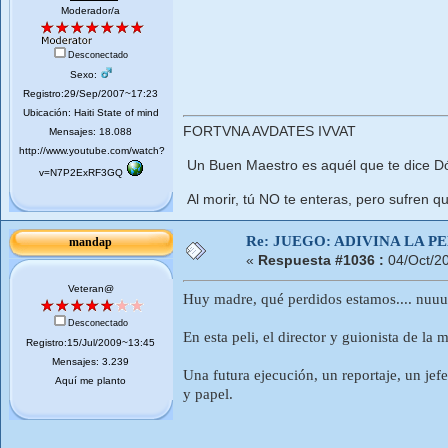
Moderador/a
Desconectado
Sexo:
Registro:29/Sep/2007~17:23
Ubicación: Haiti State of mind
FORTVNA AVDATES IVVAT
Mensajes: 18.088
http://www.youtube.com/watch?
Un Buen Maestro es aquél que te dice Dó
v=N7P2ExRF3GQ
Al morir, tú NO te enteras, pero sufren qu
Re: JUEGO: ADIVINA LA P
mandap
«
Respuesta #1036 :
04/Oct/2
Veteran@
Huy madre, qué perdidos estamos.... n
Desconectado
En esta peli, el director y guionista de la
Registro:15/Jul/2009~13:45
Mensajes: 3.239
Una futura ejecución, un reportaje, un jefe
Aquí me planto
y papel.