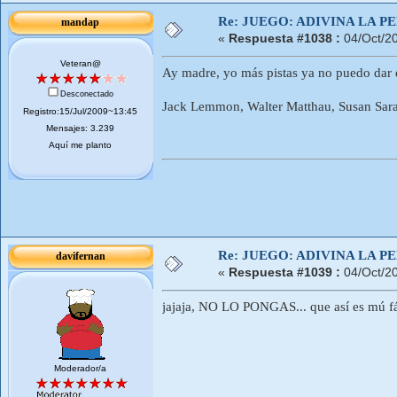
Re: JUEGO: ADIVINA LA P
mandap
«
Respuesta #1038 :
04/Oct/2
Veteran@
Ay madre, yo más pistas ya no puedo dar eh
Desconectado
Jack Lemmon, Walter Matthau, Susan Sara
Registro:15/Jul/2009~13:45
Mensajes: 3.239
Aquí me planto
Re: JUEGO: ADIVINA LA P
davifernan
«
Respuesta #1039 :
04/Oct/2
jajaja, NO LO PONGAS... que así es mú fác
Moderador/a