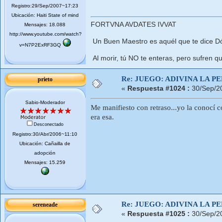
Registro:29/Sep/2007~17:23
Ubicación: Haiti State of mind
FORTVNA AVDATES IVVAT
Mensajes: 18.088
http://www.youtube.com/watch?
Un Buen Maestro es aquél que te dice Dó
v=N7P2ExRF3GQ
Al morir, tú NO te enteras, pero sufren qu
Re: JUEGO: ADIVINA LA P
prieto
«
Respuesta #1024 :
30/Sep/2
Sabio-Moderador
Me manifiesto con retraso...yo la conocí 
era esa.
Desconectado
Registro:30/Abr/2006~11:10
Ubicación: Cañailla de
adopción
Mensajes: 15.259
Re: JUEGO: ADIVINA LA P
sereneade
«
Respuesta #1025 :
30/Sep/2