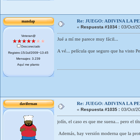
Re: JUEGO: ADIVINA LA P
mandap
«
Respuesta #1034 :
03/Oct/2
Veteran@
Jué a mí me parece muy fácil...
Desconectado
A vé... película que seguro que ha visto 
Registro:15/Jul/2009~13:45
Mensajes: 3.239
Aquí me planto
Re: JUEGO: ADIVINA LA P
davifernan
«
Respuesta #1035 :
03/Oct/2
jolín, el caso es que me suena... pero el títu
Además, hay versión moderna que la prota