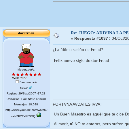
Re: JUEGO: ADIVINA LA P
davifernan
«
Respuesta #1037 :
04/Oct/2
¿La última sesión de Freud?
Feliz nuevo siglo doktor Freud
Moderador/a
Desconectado
Sexo:
Registro:29/Sep/2007~17:23
Ubicación: Haiti State of mind
FORTVNA AVDATES IVVAT
Mensajes: 18.088
http://www.youtube.com/watch?
Un Buen Maestro es aquél que te dice Dó
v=N7P2ExRF3GQ
Al morir, tú NO te enteras, pero sufren qu