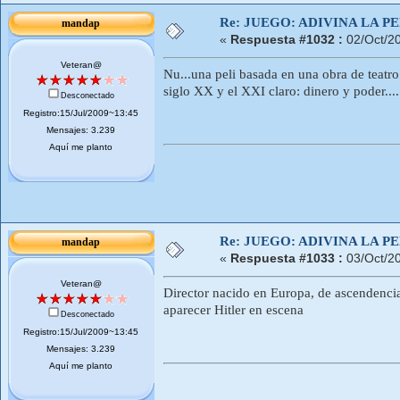
Re: JUEGO: ADIVINA LA P
mandap
«
Respuesta #1032 :
02/Oct/2
Veteran@
Nu...una peli basada en una obra de teatro
siglo XX y el XXI claro: dinero y poder.
Desconectado
Registro:15/Jul/2009~13:45
Mensajes: 3.239
Aquí me planto
Re: JUEGO: ADIVINA LA P
mandap
«
Respuesta #1033 :
03/Oct/2
Veteran@
Director nacido en Europa, de ascendenci
aparecer Hitler en escena
Desconectado
Registro:15/Jul/2009~13:45
Mensajes: 3.239
Aquí me planto