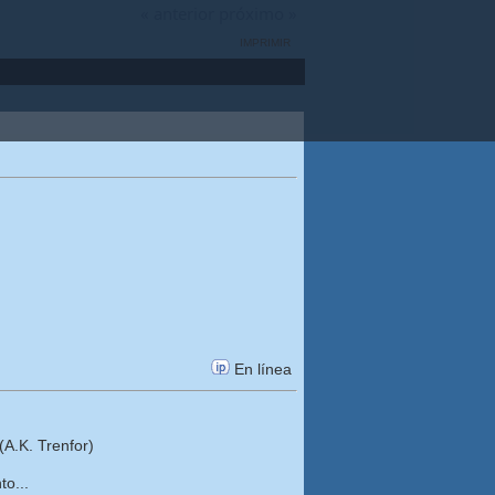
« anterior
próximo »
IMPRIMIR
En línea
A.K. Trenfor)
to...