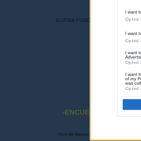
I want t
Opted 
NORMA FUNDAMENTAL DEL FORO: "S
I want t
"Por favor, no 
Opted 
I want 
Advertis
Opted 
I want t
of my P
was col
Opted 
-ENCUESTA SOBRE EL
Foro de Maestros25
>
COMUNIDAD FORE