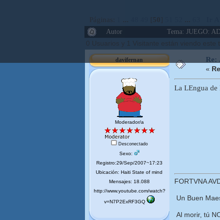
Páginas:
1
...
48
49
[
50
]
51
52
...
63
Ir A
Autor
Tema: JUEGO: AD
0 Usuarios y 1 Visitante están viendo este
Re:
davifernan
«
Re
La LEngua de 
Moderador/a
Desconectado
Sexo:
Registro:29/Sep/2007~17:23
Ubicación: Haiti State of mind
FORTVNA AVD
Mensajes: 18.088
http://www.youtube.com/watch?
Un Buen Maest
v=N7P2ExRF3GQ
Al morir, tú N