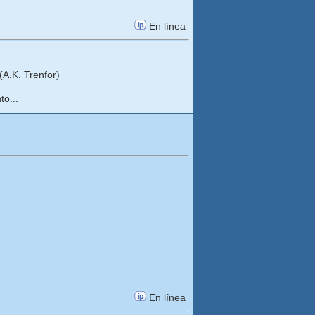
En línea
A.K. Trenfor)
to...
En línea