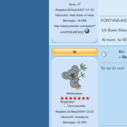
Sexo:
Registro:29/Sep/2007~17:23
Ubicación: Haiti State of mind
FORTVNA AVD
Mensajes: 18.088
http://www.youtube.com/watch?
Un Buen Maest
v=N7P2ExRF3GQ
Al morir, tú N
Re:
tb
«
Re
Yo no lo veo!
Moderadora
Desconectado
Registro:01/May/2006~13:32
Ubicación: Andalucía
Mensajes: 10.350