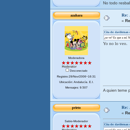
No todo resbal
Re:
azahara
«
Re
Cita de: davifernan
¿se ve? Es que a mí NO
Yo no lo veo.
Moderadora
Desconectado
Registro:29/Nov/2006~16:31
Ubicación: Andalucí­a. E.I.
Mensajes: 9.507
A quien teme p
Re:
prieto
«
Re
Sabio-Moderador
Cita de: davifernan
¿se ve? Es que a mí NO