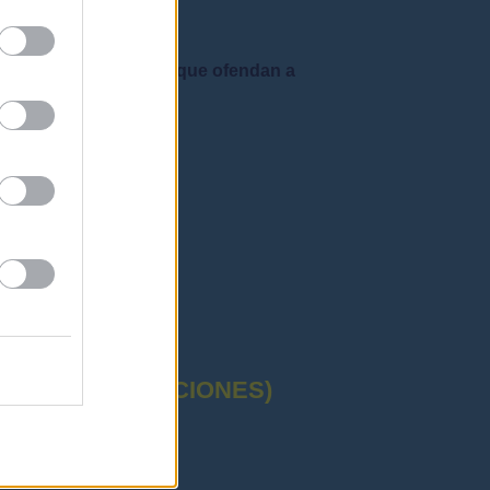
 admiten mensajes que ofendan a
rafía correctas"
CTUAL (OPOSICIONES)