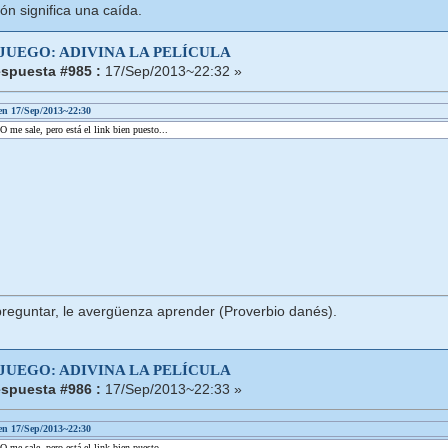
ón significa una caída.
 JUEGO: ADIVINA LA PELÍCULA
spuesta #985 :
17/Sep/2013~22:32 »
 en 17/Sep/2013~22:30
 me sale, pero está el link bien puesto...
reguntar, le avergüenza aprender (Proverbio danés).
 JUEGO: ADIVINA LA PELÍCULA
spuesta #986 :
17/Sep/2013~22:33 »
 en 17/Sep/2013~22:30
 me sale, pero está el link bien puesto...