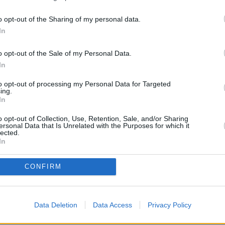
NOTICIAS
PÁGINA PRINCIPAL
MAESTROS25
MAESTROS25
o opt-out of the Sharing of my personal data.
In
e ruega mantenga siempre un lenguaje moderado. No se
personas o instituciones ni que creen crispación"
o opt-out of the Sale of my Personal Data.
abuse de las mayúsculas e intente utilizar una expresión y ortog
In
to opt-out of processing my Personal Data for Targeted
ing.
In
o opt-out of Collection, Use, Retention, Sale, and/or Sharing
ersonal Data that Is Unrelated with the Purposes for which it
lected.
In
CONFIRM
 PROCEDIMENTO SELECTIVO DOCENTE A
Data Deletion
Data Access
Privacy Policy
RA
>
Off topic
> Tema:
JUEGO: ADIVINA LA PELÍCULA