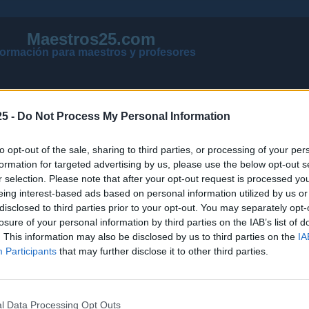
Maestros25.com
formación para maestros y profesores
5 -
Do Not Process My Personal Information
to opt-out of the sale, sharing to third parties, or processing of your per
formation for targeted advertising by us, please use the below opt-out s
r selection. Please note that after your opt-out request is processed y
eing interest-based ads based on personal information utilized by us or
disclosed to third parties prior to your opt-out. You may separately opt-
losure of your personal information by third parties on the IAB’s list of
VER MENSAJES NUEVOS DE TODOS LOS FOROS
. This information may also be disclosed by us to third parties on the
IA
NOTICIAS ACTUALIZADAS OPOSICIONES 2026
Participants
that may further disclose it to other third parties.
PÁGINA PRINCIPAL DE MAESTROS25
l Data Processing Opt Outs