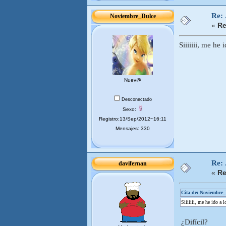
Re:
Noviembre_Dulce
«
Re
Siiiiiii, me he
Nuev@
Desconectado
Sexo:
Registro:13/Sep/2012~16:11
Mensajes: 330
Re:
davifernan
«
Re
Cita de: Noviembre_
Siiiiiii, me he ido a 
¿Difícil?