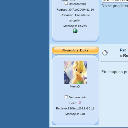
Desconectado
No se puede ve
Registro:30/Abr/2006~11:10
Ubicación: Cañailla de
adopción
Mensajes: 15.259
Re:
Noviembre_Dulce
«
Re
Yo tampoco pue
Nuev@
Desconectado
Sexo:
Registro:13/Sep/2012~16:11
Mensajes: 330