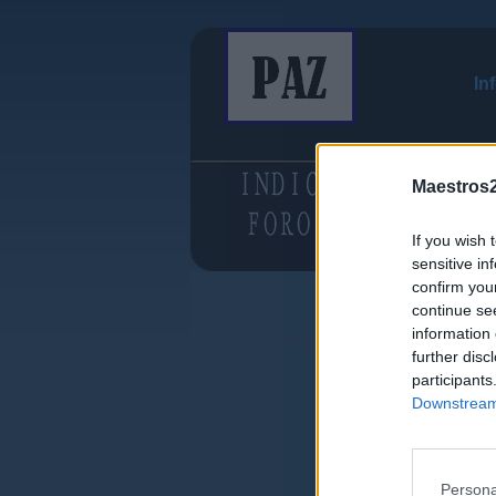
In
Maestros2
If you wish 
sensitive in
confirm you
continue se
information 
further disc
participants
Downstream 
Persona