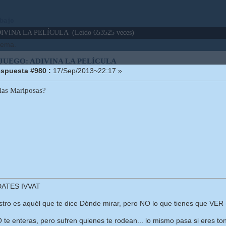
bajo
IVINA LA PELÍCULA (Leído 653525 veces)
 tema.
 JUEGO: ADIVINA LA PELÍCULA
spuesta #980 :
17/Sep/2013~22:17 »
las Mariposas?
ATES IVVAT
ro es aquél que te dice Dónde mirar, pero NO lo que tienes que VER (
O te enteras, pero sufren quienes te rodean... lo mismo pasa si eres ton