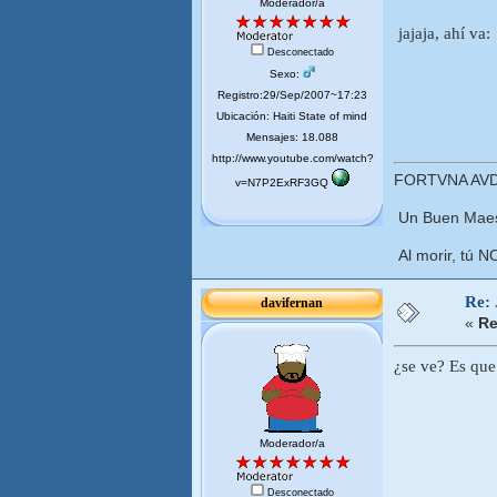
Moderador/a
jajaja, ahí va:
Desconectado
Sexo:
Registro:29/Sep/2007~17:23
Ubicación: Haiti State of mind
Mensajes: 18.088
http://www.youtube.com/watch?
FORTVNA AVD
v=N7P2ExRF3GQ
Un Buen Maest
Al morir, tú N
Re:
davifernan
«
Re
¿se ve? Es que 
Moderador/a
Desconectado