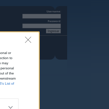
Username:
Password:
sonal or
ection to
ou may
 personal
out of the
 downstream
B’s List of