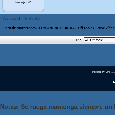
Mensajes: 48
Páginas: [
1
]
Ir Arriba
Foro de Maestros25
>
COMUNIDAD FORERA
>
Off topic
> Tema:
Vídeo
Ir a:
Powered by SMF 1.1
E
Notas: Se ruega mantenga siempre un 