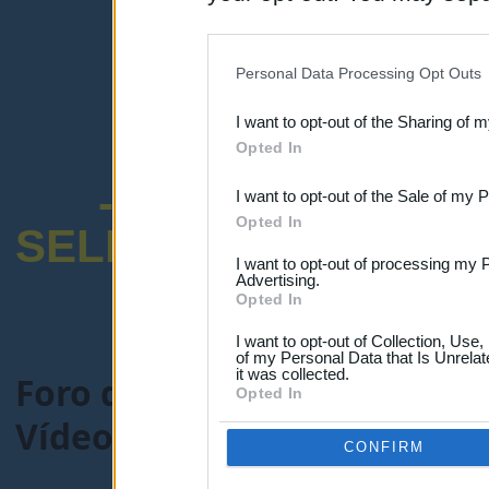
disclosure of your personal
IAB’s list of downstream pa
Personal Data Processing Opt Outs
also be disclosed by us to 
I want to opt-out of the Sharing of 
Downstream Participants
th
Opted In
third parties.
-ENCUESTA SOB
I want to opt-out of the Sale of my 
Opted In
SELECTIVO DOCENT
I want to opt-out of processing my 
Advertising.
Opted In
I want to opt-out of Collection, Use
of my Personal Data that Is Unrelat
it was collected.
Foro de Maestros25
>
COMU
Opted In
Vídeo NAVIDAD en el cole...
CONFIRM