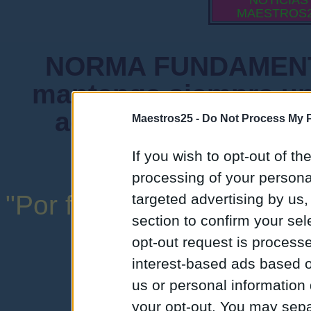
NOTICIAS
MAESTROS
NORMA FUNDAMENTA
mantenga siempre un
admiten mensajes 
Maestros25 -
Do Not Process My P
instituciones ni
If you wish to opt-out of the
processing of your personal
"Por favor, no abuse de l
targeted advertising by us
section to confirm your sel
una expresión y
opt-out request is proces
interest-based ads based o
us or personal information d
your opt-out. You may separ