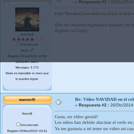
«
Respuesta #1 :
20/Dic/2014
Feliz Navidad para todos/as.Aquí os dejo e
Sólo los usuarios registrados pueden ver l
Register
or
Login
Veteran@
Desconectado
Sexo:
Registro:16/Jul/2014~10:58
Ubicación: Jaén.
Mensajes: 3.773
Nada es imposible si crees que
lo puedes lograr.
Re: Vídeo NAVIDAD en el cole
maestro30
«
Respuesta #2 :
26/Dic/2014
Nuev@
Guau, un vídeo genial!
Los niños han debido alucinar al verlo en 
Desconectado
Ya me gustaria a mi tener un video asi cu
Registro:25/Nov/2010~23:41