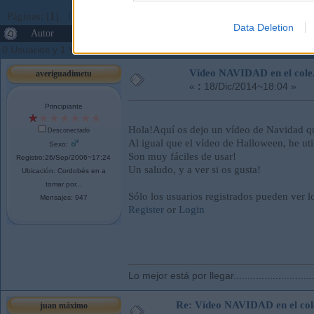
Páginas: [
1
]
Ir Abajo
Data Deletion
Autor
Tema: Vídeo NAVIDAD en el cole... (Leído 458
0 Usuarios y 1 Visitante están viendo este tema.
Vídeo NAVIDAD en el cole.
averiguadimetu
«
:
18/Dic/2014~18:04 »
Principiante
Hola!Aquí os dejo un vídeo de Navidad qu
Desconectado
Al igual que el vídeo de Halloween, he ut
Sexo:
Son muy fáciles de usar!
Registro:26/Sep/2006~17:24
Un saludo, y a ver si os gusta!
Ubicación: Cordobés en a
tomar por...
Sólo los usuarios registrados pueden ver l
Mensajes: 947
Register
or
Login
Lo mejor está por llegar..............................
Re: Vídeo NAVIDAD en el cole
juan máximo