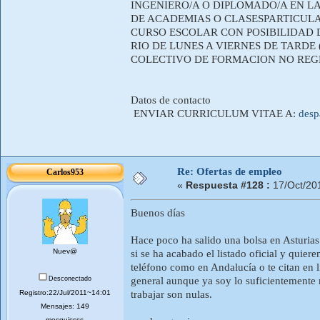
INGENIERO/A O DIPLOMADO/A EN L
DE ACADEMIAS O CLASESPARTICULA
CURSO ESCOLAR CON POSIBILIDAD 
RIO DE LUNES A VIERNES DE TARDE 
COLECTIVO DE FORMACION NO RE
Datos de contacto
ENVIAR CURRICULUM VITAE A:
desp
Re: Ofertas de empleo
Carlos953
«
Respuesta #128 :
17/Oct/20
Buenos días
Hace poco ha salido una bolsa en Asturias 
Nuev@
si se ha acabado el listado oficial y quiere
teléfono como en Andalucía o te citan en l
Desconectado
general aunque ya soy lo suficientemente 
Registro:22/Jul/2011~14:01
trabajar son nulas.
Mensajes: 149
mosquissss