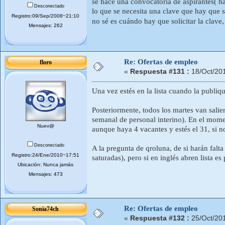
se hace una convocatoria de aspirantes( ha
Desconectado
lo que se necesita una clave que hay que so
Registro:09/Sep/2008~21:10
no sé es cuándo hay que solicitar la clave
Mensajes: 262
Re: Ofertas de empleo
floro
«
Respuesta #131 :
18/Oct/20
Una vez estés en la lista cuando la publiq
Posteriormente, todos los martes van sali
semanal de personal interino). En el mome
Nuev@
aunque haya 4 vacantes y estés el 31, si no
Desconectado
A la pregunta de qroluna, de si harán falta 
Registro:24/Ene/2010~17:51
saturadas), pero si en inglés abren lista es
Ubicación: Nunca jamás
Mensajes: 473
Re: Ofertas de empleo
Sonia74ch
«
Respuesta #132 :
25/Oct/20