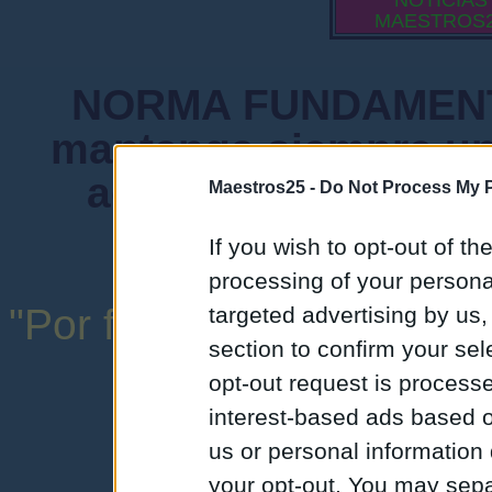
NOTICIAS
MAESTROS
NORMA FUNDAMENTA
mantenga siempre un
admiten mensajes 
Maestros25 -
Do Not Process My P
instituciones ni
If you wish to opt-out of the
processing of your personal
"Por favor, no abuse de l
targeted advertising by us
section to confirm your sel
una expresión y
opt-out request is proces
interest-based ads based o
us or personal information d
your opt-out. You may separ