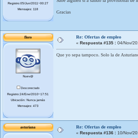
Sabe alguien si a salido la provisional 
Registro:05/Jun/2011~00:27
Mensajes: 118
Gracias
Re: Ofertas de empleo
floro
«
Respuesta #135 :
04/Nov/20
Que yo sepa tampoco. Solo la de Asturian
Nuev@
Desconectado
Registro:24/Ene/2010~17:51
Ubicación: Nunca jamás
Mensajes: 473
Re: Ofertas de empleo
asturiana
«
Respuesta #136 :
10/Nov/20