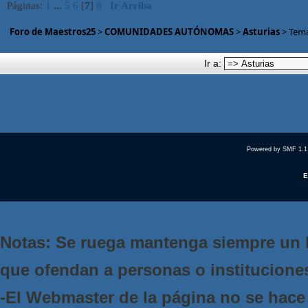
Páginas:
1
...
5
6
[
7
]
8
Ir Arriba
Foro de Maestros25
>
COMUNIDADES AUTÓNOMAS
>
Asturias
> Tem
Ir a:
Powered by SMF 1.1
E
Notas: Se ruega mantenga siempre un 
que ofendan a personas o institucione
-El Webmaster de la página no se hace 