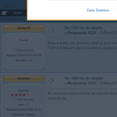
Páginas:
1
...
5
6
[
7
]
8
Ir Abajo
Data Deletion
Autor
Tema: Ofertas de empleo (Leído 167535 veces)
0 Usuarios y 1 Visitante están viendo este tema.
Re: Ofertas de empleo
cristina78
«
Respuesta #120 :
11/Nov/20
Nuev@
Hola a todos, me gustaría saber si para ent
CAP o el Máster que lo sustituyó, gracias
Desconectado
Registro:22/Jun/2010~00:59
Mensajes: 26
Re: Ofertas de empleo
asturiana
«
Respuesta #121 :
11/Nov/20
Expert@
Es necesario tener el título de maestro lo 
especifican,
Desconectado
Sexo:
Registro:02/May/2006~12:11
Ubicación: Asturias