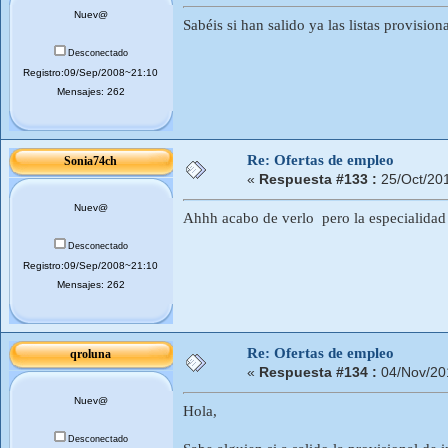
Nuev@
Sabéis si han salido ya las listas provisio
Desconectado
Registro:09/Sep/2008~21:10
Mensajes: 262
Re: Ofertas de empleo
Sonia74ch
«
Respuesta #133 :
25/Oct/20
Nuev@
Ahhh acabo de verlo pero la especialidad 
Desconectado
Registro:09/Sep/2008~21:10
Mensajes: 262
Re: Ofertas de empleo
qroluna
«
Respuesta #134 :
04/Nov/20
Nuev@
Hola,
Desconectado