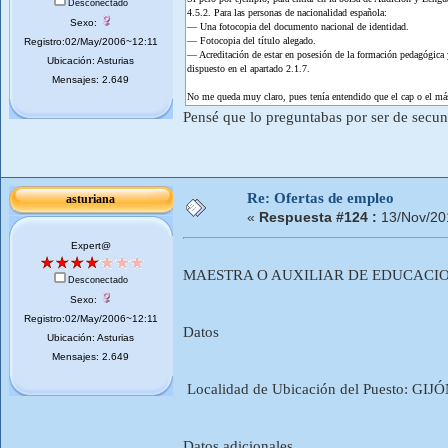
Desconectado
4.5.2. Para las personas de nacionalidad española:
Sexo:
— Una fotocopia del documento nacional de identidad.
— Fotocopia del título alegado.
Registro:02/May/2006~12:11
— Acreditación de estar en posesión de la formación pedagógica y
Ubicación: Asturias
dispuesto en el apartado 2.1.7.
Mensajes: 2.649
No me queda muy claro, pues tenía entendido que el cap o el mást
Pensé que lo preguntabas por ser de secund
Re: Ofertas de empleo
asturiana
«
Respuesta #124 :
13/Nov/20
Expert@
MAESTRA O AUXILIAR DE EDUCACION
Desconectado
Sexo:
Registro:02/May/2006~12:11
Datos
Ubicación: Asturias
Mensajes: 2.649
Localidad de Ubicación del Puesto: GI
Datos adicionales