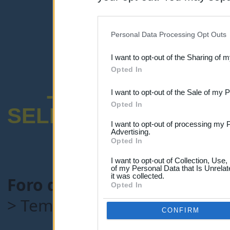
disclosure of your personal
IAB’s list of downstream pa
Personal Data Processing Opt Outs
also be disclosed by us to 
I want to opt-out of the Sharing of 
Downstream Participants
th
Opted In
third parties.
-ENCUESTA SOB
I want to opt-out of the Sale of my 
Opted In
SELECTIVO DOCENT
I want to opt-out of processing my 
Advertising.
Opted In
I want to opt-out of Collection, Use
of my Personal Data that Is Unrelat
it was collected.
Foro de Maestros25
>
COMU
Opted In
> Tema:
Ofertas de empleo
CONFIRM