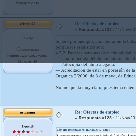
Mensajes: 2.649
Re: Ofertas de empleo
cristina78
«
Respuesta #122 :
11/Nov/20
Nuev@
Si pero por ejemplo, para entrar en la bol
porque los requisitos son:
Desconectado
4.5.2. Para las personas de nacionalidad e
Registro:22/Jun/2010~00:59
— Una fotocopia del documento nacional 
Mensajes: 26
— Fotocopia del título alegado.
— Acreditación de estar en posesión de la 
Orgánica 2/2006, de 3 de mayo, de Educaci
No me queda muy claro, pues tenía entendi
Re: Ofertas de empleo
asturiana
«
Respuesta #123 :
11/Nov/20
Expert@
Cita de: cristina78 en 11/Nov/2012~18:41
Si pero por ejemplo, para entrar en la bolsa de Audición y Lengua