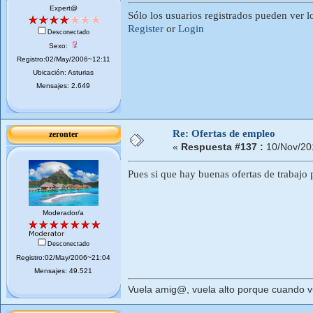
Expert@
Sólo los usuarios registrados pueden ver l
Register
or
Login
Desconectado
Sexo:
Registro:02/May/2006~12:11
Ubicación: Asturias
Mensajes: 2.649
Re: Ofertas de empleo
zeronter
«
Respuesta #137 :
10/Nov/20
Pues si que hay buenas ofertas de trabajo 
Moderador/a
Desconectado
Registro:02/May/2006~21:04
Mensajes: 49.521
Vuela amig@, vuela alto porque cuando vue