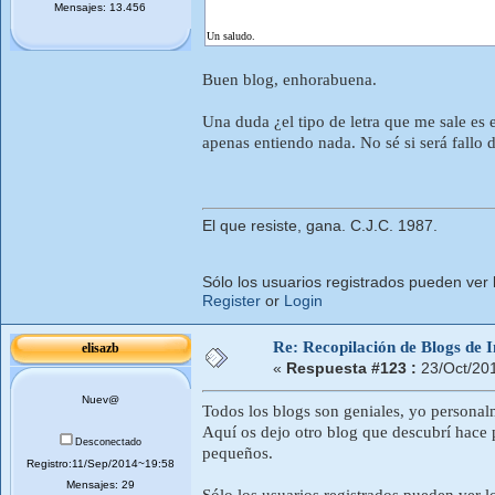
Mensajes: 13.456
Un saludo.
Buen blog, enhorabuena.
Una duda ¿el tipo de letra que me sale es 
apenas entiendo nada. No sé si será fallo d
El que resiste, gana. C.J.C. 1987.
Sólo los usuarios registrados pueden ver 
Register
or
Login
Re: Recopilación de Blogs de I
elisazb
«
Respuesta #123 :
23/Oct/20
Nuev@
Todos los blogs son geniales, yo personal
Aquí os dejo otro blog que descubrí hace 
Desconectado
pequeños.
Registro:11/Sep/2014~19:58
Mensajes: 29
Sólo los usuarios registrados pueden ver l