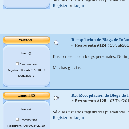
Register
or
Login
Recopilacion de Blogs de Infan
VolandoE
«
Respuesta #124 :
13/Jul/20
Nuev@
Busco resenas en blogs personales. No imp
Desconectado
Muchas gracias
Registro:01/Jun/2015~19:37
Mensajes: 6
Re: Recopilación de Blogs de I
carmen.h95
«
Respuesta #125 :
07/Dic/20
Nuev@
Sólo los usuarios registrados pueden ver l
Register
or
Login
Desconectado
Registro:07/Dic/2015~22:30