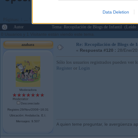
Data Deletion
Páginas:
1
...
5
6
[
7
]
Ir Abajo
Autor
Tema: Recopilación de Blogs de Infantil (Leído
0 Usuarios y 1 Visitante están viendo este tema.
Re: Recopilación de Blogs de I
azahara
«
Respuesta #120 :
28/Ene/20
Sólo los usuarios registrados pueden ver l
Register
or
Login
Moderadora
Desconectado
Registro:29/Nov/2006~16:31
Ubicación: Andalucí­a. E.I.
Mensajes: 9.507
A quien teme preguntar, le avergüenza ap