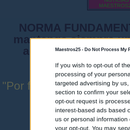
NOTICIAS
MAESTROS
NORMA FUNDAMENTA
mantenga siempre un
admiten mensajes 
Maestros25 -
Do Not Process My P
instituciones ni
If you wish to opt-out of the
processing of your personal
"Por favor, no abuse de l
targeted advertising by us
section to confirm your sel
una expresión y
opt-out request is proces
interest-based ads based o
us or personal information d
your opt-out. You may separ