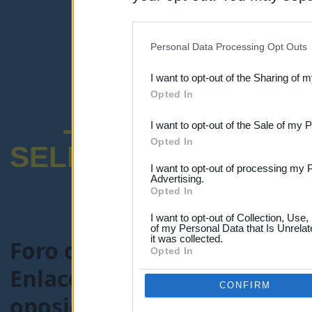
disclosure of your personal
IAB’s list of downstream pa
Personal Data Processing Opt Outs
also be disclosed by us to 
I want to opt-out of the Sharing of 
Downstream Participants
th
Opted In
third parties.
-ENCUESTA SOB
I want to opt-out of the Sale of my 
Opted In
SELECTIVO DOCENT
I want to opt-out of processing my 
Advertising.
Opted In
I want to opt-out of Collection, Use
of my Personal Data that Is Unrelat
it was collected.
Foro de Maestros25
>
FORO
Opted In
Enlaces recomendados educa
CONFIRM
oposiciones
> Tema:
Recopil