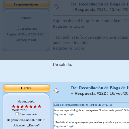
Re: Recopilación de Blogs de I
Preparoposicion
«
Respuesta #121 :
13/Feb/20
Nuev@
Aqui os dejo el blog de mi compañera "Un b
Register
or
Login
Desconectado
Registro:02/Sep/2008~18:24
. También el mío, que seguro que muchas y
Mensajes: 140
pueden ver los Links.
Register
or
Login
Un saludo.
Re: Recopilación de Blogs de I
Carlita
«
Respuesta #122 :
16/Feb/20
Moderador/a
Cita de: Preparoposicion en 13/Feb/2014~21:18
Aqui os dejo el blog de mi compañera "Un brillante para ti" Sólo
Register
or
Login
Desconectado
Registro:29/Jun/2007~18:02
. También el mío, que seguro que muchas y muchos ya lo conocéi
Ubicación: ¿Dónde?
Register
or
Login