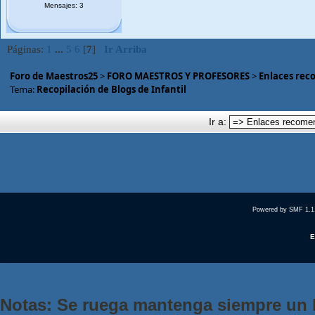
Mensajes: 3
Páginas:
1
...
5
6
[
7
]
Ir Arriba
Foro de Maestros25
>
FORO MAESTROS Y PROFESORES
>
Enlaces rec
Tema:
Recopilación de Blogs de Infantil
Ir a:
Powered by SMF 1.1
E
Notas: Se ruega mantenga siempre un 