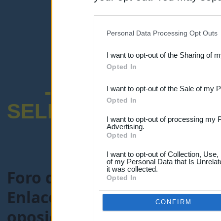
disclosure of your personal
IAB’s list of downstream pa
Personal Data Processing Opt Outs
also be disclosed by us to 
I want to opt-out of the Sharing of 
Downstream Participants
th
Opted In
third parties.
-ENCUESTA SOB
I want to opt-out of the Sale of my 
Opted In
SELECTIVO DOCENT
I want to opt-out of processing my 
Advertising.
Opted In
I want to opt-out of Collection, Use
of my Personal Data that Is Unrelat
it was collected.
Foro de Maestros25
>
FORO
Opted In
Enlaces recomendados educa
CONFIRM
oposiciones
> Tema:
Recopil