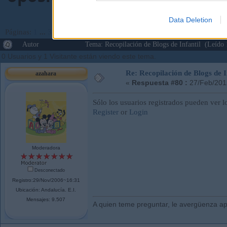
Data Deletion
Páginas:
1
...
3
4
[
5
]
6
7
Ir Abajo
Autor
Tema: Recopilación de Blogs de Infantil (Leído
0 Usuarios y 1 Visitante están viendo este tema.
Re: Recopilación de Blogs de I
azahara
«
Respuesta #80 :
27/Feb/201
Sólo los usuarios registrados pueden ver l
Register
or
Login
Moderadora
Desconectado
Registro:29/Nov/2006~16:31
Ubicación: Andalucí­a. E.I.
Mensajes: 9.507
A quien teme preguntar, le avergüenza ap