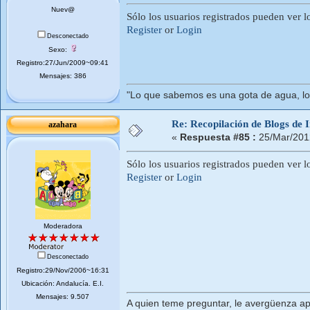
Nuev@
Sólo los usuarios registrados pueden ver l
Register
or
Login
Desconectado
Sexo:
Registro:27/Jun/2009~09:41
Mensajes: 386
"Lo que sabemos es una gota de agua, lo
Re: Recopilación de Blogs de I
azahara
«
Respuesta #85 :
25/Mar/201
Sólo los usuarios registrados pueden ver l
Register
or
Login
Moderadora
Desconectado
Registro:29/Nov/2006~16:31
Ubicación: Andalucí­a. E.I.
Mensajes: 9.507
A quien teme preguntar, le avergüenza ap