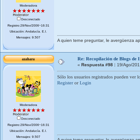
Moderadora
Desconectado
Registro:29/Nov/2006~16:31
Ubicación: Andalucí­a. E.I.
Mensajes: 9.507
A quien teme preguntar, le avergüenza ap
Re: Recopilación de Blogs de I
azahara
«
Respuesta #98 :
19/Ago/201
Sólo los usuarios registrados pueden ver l
Register
or
Login
Moderadora
Desconectado
Registro:29/Nov/2006~16:31
Ubicación: Andalucí­a. E.I.
Mensajes: 9.507
A quien teme preguntar, le avergüenza ap