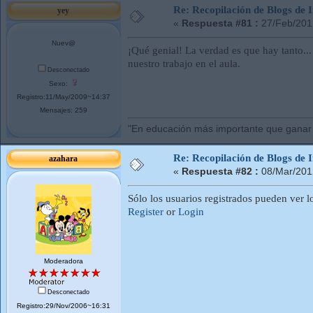
Re: Recopilación de Blogs de I
yey
«
Respuesta #81 :
27/Feb/201
Nuev@
¡Qué genial! La verdad es que hay tanto.
nuestro trabajo en el aula.
Desconectado
Sexo:
Registro:11/May/2009~14:37
Mensajes: 259
"En educación más importante que ganar 
Re: Recopilación de Blogs de I
azahara
«
Respuesta #82 :
08/Mar/201
Sólo los usuarios registrados pueden ver l
Register
or
Login
Moderadora
Desconectado
Registro:29/Nov/2006~16:31