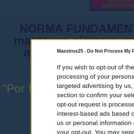
NOTICIAS
MAESTROS
NORMA FUNDAMENTA
mantenga siempre un
admiten mensajes 
Maestros25 -
Do Not Process My P
instituciones ni
If you wish to opt-out of the
processing of your personal
"Por favor, no abuse de l
targeted advertising by us
section to confirm your sel
una expresión y
opt-out request is proces
interest-based ads based o
us or personal information d
your opt-out. You may separ