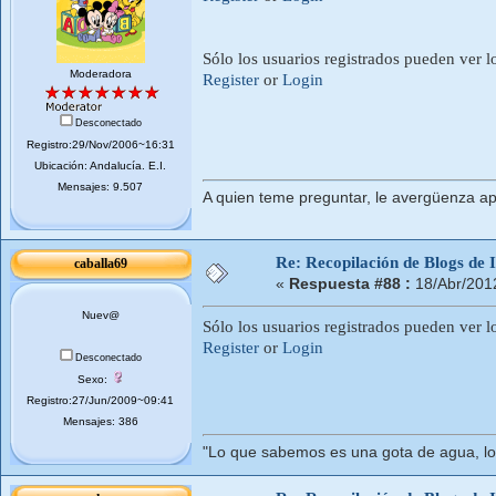
Sólo los usuarios registrados pueden ver l
Moderadora
Register
or
Login
Desconectado
Registro:29/Nov/2006~16:31
Ubicación: Andalucí­a. E.I.
Mensajes: 9.507
A quien teme preguntar, le avergüenza ap
Re: Recopilación de Blogs de I
caballa69
«
Respuesta #88 :
18/Abr/201
Nuev@
Sólo los usuarios registrados pueden ver l
Register
or
Login
Desconectado
Sexo:
Registro:27/Jun/2009~09:41
Mensajes: 386
"Lo que sabemos es una gota de agua, lo