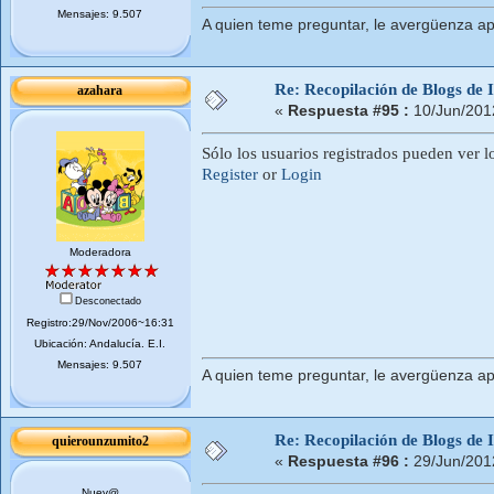
Mensajes: 9.507
A quien teme preguntar, le avergüenza ap
Re: Recopilación de Blogs de I
azahara
«
Respuesta #95 :
10/Jun/201
Sólo los usuarios registrados pueden ver l
Register
or
Login
Moderadora
Desconectado
Registro:29/Nov/2006~16:31
Ubicación: Andalucí­a. E.I.
Mensajes: 9.507
A quien teme preguntar, le avergüenza ap
Re: Recopilación de Blogs de I
quierounzumito2
«
Respuesta #96 :
29/Jun/201
Nuev@