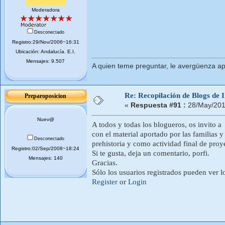
Moderadora
Desconectado
Registro:29/Nov/2006~16:31
Ubicación: Andalucí­a. E.I.
Mensajes: 9.507
A quien teme preguntar, le avergüenza ap
Re: Recopilación de Blogs de I
Preparoposicion
«
Respuesta #91 :
28/May/201
Nuev@
A todos y todas los blogueros, os invito a 
con el material aportado por las familias 
Desconectado
prehistoria y como actividad final de pro
Registro:02/Sep/2008~18:24
Si te gusta, deja un comentario, porfi.
Mensajes: 140
Gracias.
Sólo los usuarios registrados pueden ver l
Register
or
Login