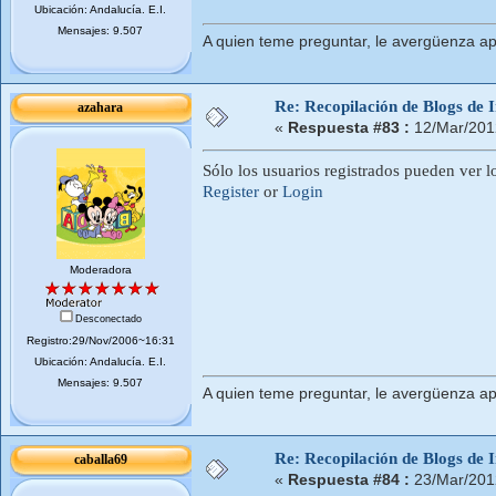
Ubicación: Andalucí­a. E.I.
Mensajes: 9.507
A quien teme preguntar, le avergüenza ap
Re: Recopilación de Blogs de I
azahara
«
Respuesta #83 :
12/Mar/201
Sólo los usuarios registrados pueden ver l
Register
or
Login
Moderadora
Desconectado
Registro:29/Nov/2006~16:31
Ubicación: Andalucí­a. E.I.
Mensajes: 9.507
A quien teme preguntar, le avergüenza ap
Re: Recopilación de Blogs de I
caballa69
«
Respuesta #84 :
23/Mar/201