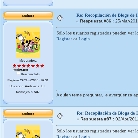
Re: Recopilación de Blogs de I
azahara
«
Respuesta #86 :
25/Mar/201
Sólo los usuarios registrados pueden ver l
Register
or
Login
Moderadora
Desconectado
Registro:29/Nov/2006~16:31
Ubicación: Andalucí­a. E.I.
Mensajes: 9.507
A quien teme preguntar, le avergüenza ap
Re: Recopilación de Blogs de I
azahara
«
Respuesta #87 :
02/Abr/201
Sólo los usuarios registrados pueden ver l
Register
or
Login