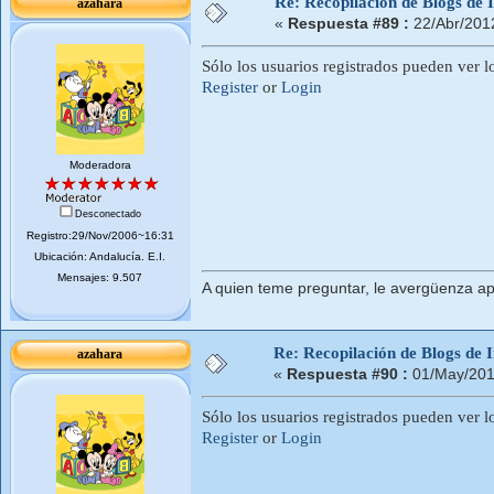
Re: Recopilación de Blogs de I
azahara
«
Respuesta #89 :
22/Abr/201
Sólo los usuarios registrados pueden ver l
Register
or
Login
Moderadora
Desconectado
Registro:29/Nov/2006~16:31
Ubicación: Andalucí­a. E.I.
Mensajes: 9.507
A quien teme preguntar, le avergüenza ap
Re: Recopilación de Blogs de I
azahara
«
Respuesta #90 :
01/May/201
Sólo los usuarios registrados pueden ver l
Register
or
Login