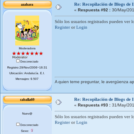
Re: Recopilación de Blogs de I
azahara
«
Respuesta #92 :
30/May/201
Sólo los usuarios registrados pueden ver l
Register
or
Login
Moderadora
Desconectado
Registro:29/Nov/2006~16:31
Ubicación: Andalucí­a. E.I.
Mensajes: 9.507
A quien teme preguntar, le avergüenza ap
Re: Recopilación de Blogs de I
caballa69
«
Respuesta #93 :
31/May/201
Nuev@
Sólo los usuarios registrados pueden ver l
Register
or
Login
Desconectado
Sexo: