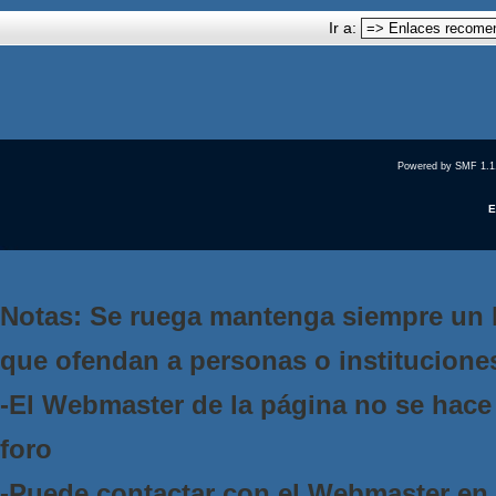
Ir a:
Powered by SMF 1.1
E
Notas: Se ruega mantenga siempre un 
que ofendan a personas o institucione
-El Webmaster de la página no se hace 
foro
-Puede contactar con el Webmaster e