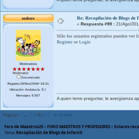
Re: Recopilación de Blogs de I
azahara
«
Respuesta #99 :
21/Ago/201
Sólo los usuarios registrados pueden ver l
Register
or
Login
Moderadora
Desconectado
Registro:29/Nov/2006~16:31
Ubicación: Andalucí­a. E.I.
Mensajes: 9.507
A quien teme preguntar, le avergüenza ap
Páginas:
1
...
3
4
[
5
]
6
7
Ir Arriba
Foro de Maestros25
>
FORO MAESTROS Y PROFESORES
>
Enlaces rec
Tema:
Recopilación de Blogs de Infantil