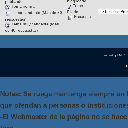
bloqueado
publicado
Tema
Tema normal
Fijado
Tema candente (Más de 30
Encuesta
respuestas)
Tema muy candente (Más
de 40 respuestas)
Powered by SMF 1.1
E
Notas: Se ruega mantenga siempre un 
que ofendan a personas o institucione
-El Webmaster de la página no se hace 