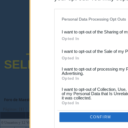
disclosure of your personal
IAB’s list of downstream pa
Personal Data Processing Opt Outs
also be disclosed by us to 
I want to opt-out of the Sharing of 
Downstream Participants
th
Opted In
third parties.
-ENCUESTA SOB
I want to opt-out of the Sale of my 
Opted In
SELECTIVO DOCENT
I want to opt-out of processing my 
Advertising.
Opted In
I want to opt-out of Collection, Use
of my Personal Data that Is Unrelat
it was collected.
Foro de Maestros25
>
FORO MAESTROS Y PROFESORES
>
Interinos-Pro
Opted In
Páginas: [
1
]
2
3
...
9
Ir Abajo
Asunto
CONFIRM
0 Usuarios y 12 Visitantes están viendo este foro.