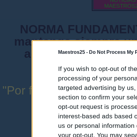
NOTICIAS
MAESTROS
NORMA FUNDAMENTA
mantenga siempre un
admiten mensajes 
Maestros25 -
Do Not Process My P
instituciones ni
If you wish to opt-out of the
processing of your personal
"Por favor, no abuse de l
targeted advertising by us
section to confirm your sel
una expresión y
opt-out request is proces
interest-based ads based o
us or personal information d
your opt-out. You may separ