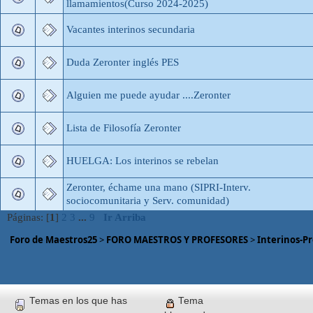
llamamientos(Curso 2024-2025)
Vacantes interinos secundaria
Duda Zeronter inglés PES
Alguien me puede ayudar ....Zeronter
Lista de Filosofía Zeronter
HUELGA: Los interinos se rebelan
Zeronter, échame una mano (SIPRI-Interv.
sociocomunitaria y Serv. comunidad)
Páginas: [
1
]
2
3
...
9
Ir Arriba
Foro de Maestros25
>
FORO MAESTROS Y PROFESORES
>
Interinos-Pro
Temas en los que has
Tema