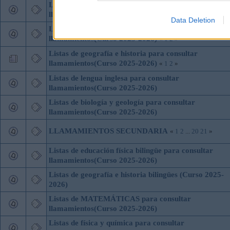
Listas de educación física para consultar
llamamientos(Curso 2025-2026)
Data Deletion
Listas de lengua y literatura para consultar
llamamientos(Curso 2025-2026)
«
1
2
»
Listas de geografía e historia para consultar
llamamientos(Curso 2025-2026)
«
1
2
»
Listas de lengua inglesa para consultar
llamamientos(Curso 2025-2026)
Listas de biología y geología para consultar
llamamientos(Curso 2025-2026)
LLAMAMIENTOS SECUNDARIA
«
1
2
...
20
21
»
Listas de educación física bilingüe para consultar
llamamientos(Curso 2025-2026)
Listas de geografía e historia bilingües (Curso 2025-
2026)
Listas de MATEMÁTICAS para consultar
llamamientos(Curso 2025-2026)
Listas de física y química para consultar