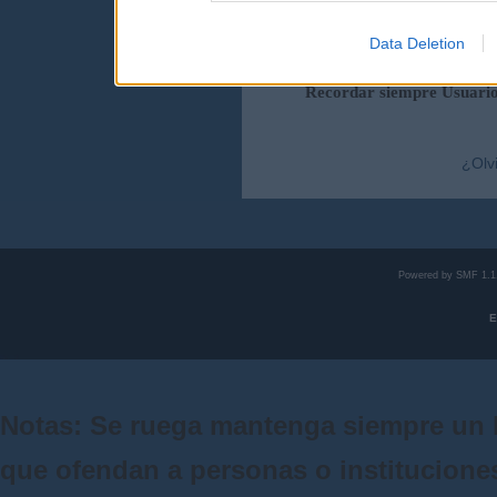
Data Deletion
Duración de la sesi
Recordar siempre Usuari
¿Olv
Powered by SMF 1.1
E
Notas: Se ruega mantenga siempre un 
que ofendan a personas o institucione