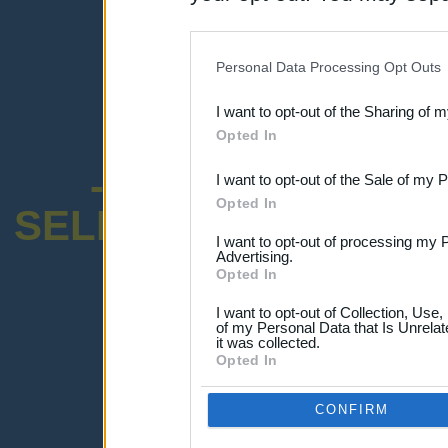
disclosure of your personal
IAB’s list of downstream pa
Personal Data Processing Opt Outs
also be disclosed by us to 
I want to opt-out of the Sharing of 
Downstream Participants
th
Opted In
third parties.
-ENCUESTA SOB
I want to opt-out of the Sale of my 
Opted In
SELECTIVO DOCENT
I want to opt-out of processing my 
Advertising.
Opted In
I want to opt-out of Collection, Use
of my Personal Data that Is Unrelat
¡Advertencia!
it was collected.
Opted In
El tema o foro que estás buscando pa
Por favor ingresa abajo o haz clic
-a
CONFIRM
Ingresar