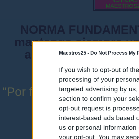
NOTICIAS
MAESTROS
NORMA FUNDAMENTA
mantenga siempre un
admiten mensajes 
Maestros25 -
Do Not Process My P
instituciones ni
If you wish to opt-out of the
processing of your personal
"Por favor, no abuse de l
targeted advertising by us
section to confirm your sel
una expresión y
opt-out request is proces
interest-based ads based o
us or personal information d
your opt-out. You may separ