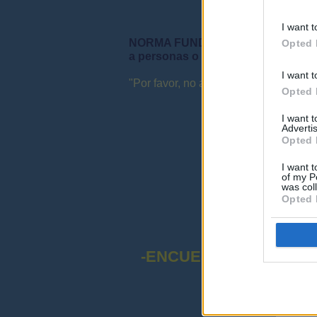
I want t
NORMA FUNDAMENTAL DEL FORO: "S
Opted 
a personas o instituciones ni que 
I want t
"Por favor, no abuse de las mayúsculas
Opted 
I want 
Advertis
Opted 
I want t
of my P
was col
Opted 
-ENCUESTA SOBRE EL
¡Advert