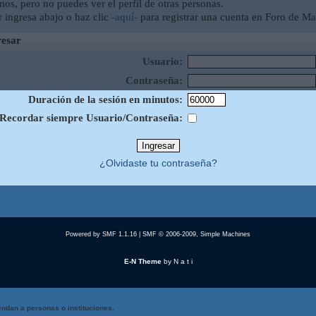
mos, pero no puedes ver el perfil de otras personas.
r ingresa abajo o haz clic
-aquí-
para registrar una cuenta en Foro de Ma
esar
Usuario:
Contraseña:
Duración de la sesión en minutos:
Recordar siempre Usuario/Contraseña:
¿Olvidaste tu contraseña?
Powered by SMF 1.1.16
|
SMF © 2006-2009, Simple Machines
E-N Theme
by
N a t i
ndan a personas o instituciones.