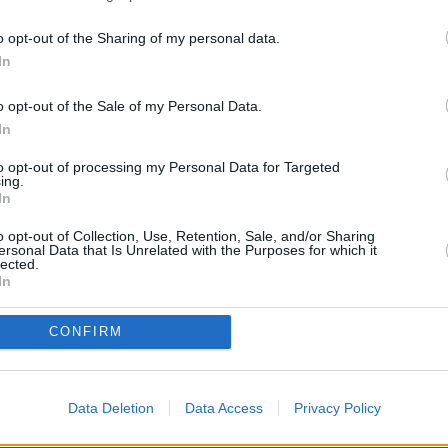
MAESTROS25
MAESTROS25
o opt-out of the Sharing of my personal data.
e ruega mantenga siempre un lenguaje moderado. No s
In
creen crispación"
o opt-out of the Sale of my Personal Data.
 e intente utilizar una expresión y ortografía correctas"
In
to opt-out of processing my Personal Data for Targeted
ing.
In
o opt-out of Collection, Use, Retention, Sale, and/or Sharing
ersonal Data that Is Unrelated with the Purposes for which it
lected.
In
CONFIRM
 PROCEDIMENTO SELECTIVO DOCENTE A
Data Deletion
Data Access
Privacy Policy
encia!