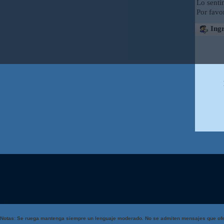
Lo senti
Por favo
Ingr
Notas: Se ruega mantenga siempre un lenguaje moderado. No se admiten mensajes que ofe