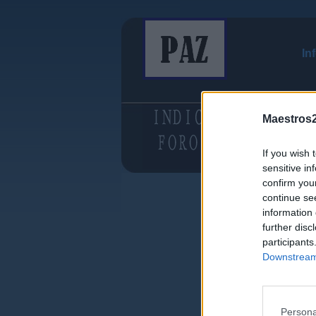
In
Maestros2
If you wish 
sensitive in
confirm you
continue se
information 
further disc
participants
Downstream 
Persona