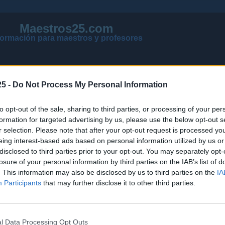
Maestros25.com
formación para maestros y profesores
5 -
Do Not Process My Personal Information
to opt-out of the sale, sharing to third parties, or processing of your per
formation for targeted advertising by us, please use the below opt-out s
r selection. Please note that after your opt-out request is processed y
eing interest-based ads based on personal information utilized by us or
disclosed to third parties prior to your opt-out. You may separately opt-
losure of your personal information by third parties on the IAB’s list of
VER MENSAJES NUEVOS DE TODOS LOS FOROS
. This information may also be disclosed by us to third parties on the
IA
NOTICIAS ACTUALIZADAS OPOSICIONES 2026
Participants
that may further disclose it to other third parties.
PÁGINA PRINCIPAL DE MAESTROS25
l Data Processing Opt Outs
NOTICIAS
PÁGINA PRINCIPAL