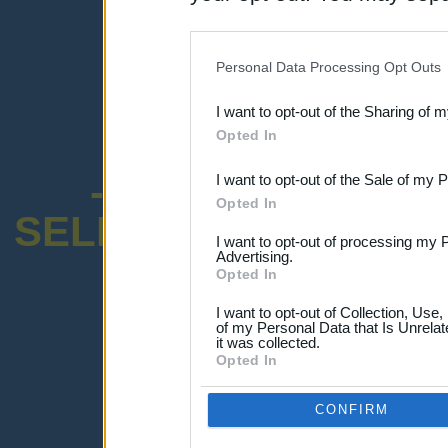
disclosure of your personal
IAB’s list of downstream pa
Personal Data Processing Opt Outs
also be disclosed by us to 
I want to opt-out of the Sharing of 
Downstream Participants
th
Opted In
third parties.
-ENCUESTA SOB
I want to opt-out of the Sale of my 
Opted In
SELECTIVO DOCENT
I want to opt-out of processing my 
Advertising.
Opted In
I want to opt-out of Collection, Use
of my Personal Data that Is Unrelat
it was collected.
¡Advertencia!
Opted In
Lo sentimos, pero no puedes ver el p
Por favor ingresa abajo o haz clic
-a
CONFIRM
Ingresar