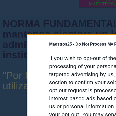
MAESTROS
NORMA FUNDAMENTAL 
mantenga siempre un l
admiten mensajes que 
Maestros25 -
Do Not Process My P
instituciones ni que cr
If you wish to opt-out of the
processing of your personal
"Por favor, no abuse de 
targeted advertising by us
section to confirm your sel
utilizar una expresión y o
opt-out request is proces
interest-based ads based o
us or personal information d
your opt-out. You may separ