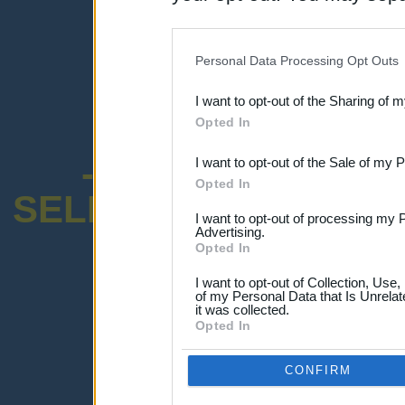
disclosure of your personal
IAB’s list of downstream pa
Personal Data Processing Opt Outs
also be disclosed by us to 
I want to opt-out of the Sharing of 
Downstream Participants
th
Opted In
third parties.
-ENCUESTA SOB
I want to opt-out of the Sale of my 
Opted In
SELECTIVO DOCENT
I want to opt-out of processing my 
Advertising.
Opted In
I want to opt-out of Collection, Use
of my Personal Data that Is Unrelat
it was collected.
¡Advertencia!
Opted In
Lo sentimos, pero no puedes ver el p
Por favor ingresa abajo o haz clic
-a
CONFIRM
Ingresar