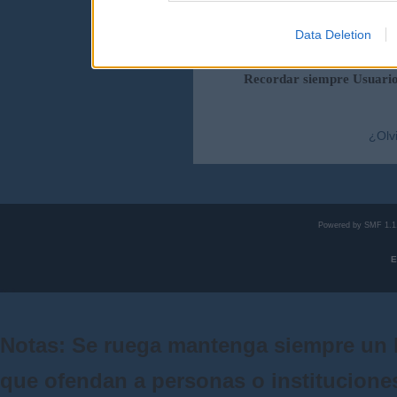
Data Deletion
Duración de la sesi
Recordar siempre Usuari
¿Olv
Powered by SMF 1.1
E
Notas: Se ruega mantenga siempre un 
que ofendan a personas o institucione