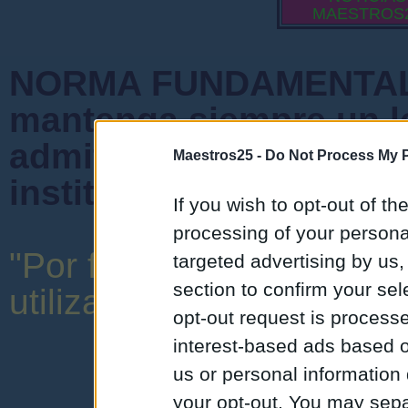
MAESTROS
NORMA FUNDAMENTAL 
mantenga siempre un l
admiten mensajes que 
Maestros25 -
Do Not Process My P
instituciones ni que cr
If you wish to opt-out of the
processing of your personal
"Por favor, no abuse de 
targeted advertising by us
section to confirm your sel
utilizar una expresión y o
opt-out request is proces
interest-based ads based o
us or personal information d
your opt-out. You may separ