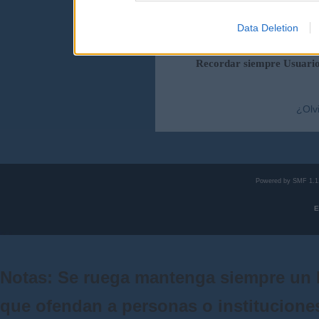
Data Deletion
Duración de la sesi
Recordar siempre Usuari
¿Olv
Powered by SMF 1.1
E
Notas: Se ruega mantenga siempre un 
que ofendan a personas o institucione