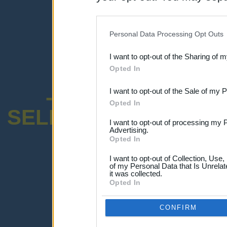
disclosure of your personal
IAB’s list of downstream pa
Personal Data Processing Opt Outs
also be disclosed by us to 
I want to opt-out of the Sharing of 
Downstream Participants
th
Opted In
third parties.
-ENCUESTA SOB
I want to opt-out of the Sale of my 
Opted In
SELECTIVO DOCENT
I want to opt-out of processing my 
Advertising.
Opted In
I want to opt-out of Collection, Use
of my Personal Data that Is Unrelat
it was collected.
¡Advertencia!
Opted In
Lo sentimos, pero no puedes ver el p
Por favor ingresa abajo o haz clic
-a
CONFIRM
Ingresar