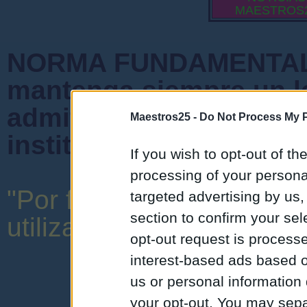
MAESTROS
NORMA FUNDAMENTAL 
mantenga siempre un l
admiten mensajes que 
Maestros25 -
Do Not Process My P
instituciones ni que cr
If you wish to opt-out of the
processing of your personal
"Por favor, no abuse de 
targeted advertising by us
section to confirm your sel
utilizar una expresión y o
opt-out request is proces
interest-based ads based o
us or personal information d
your opt-out. You may separ