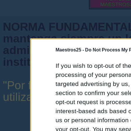
MAESTROS
NORMA FUNDAMENTAL 
mantenga siempre un l
admiten mensajes que 
Maestros25 -
Do Not Process My P
instituciones ni que cr
If you wish to opt-out of the
processing of your personal
"Por favor, no abuse de 
targeted advertising by us
section to confirm your sel
utilizar una expresión y o
opt-out request is proces
interest-based ads based o
us or personal information d
your opt-out. You may separ