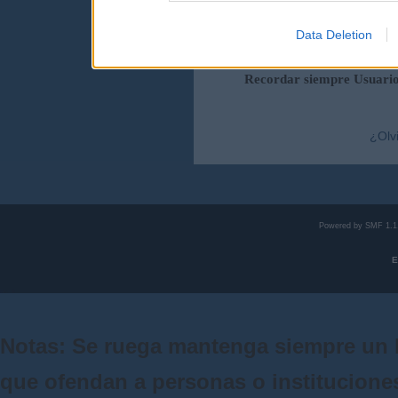
Data Deletion
Duración de la sesi
Recordar siempre Usuari
¿Olv
Powered by SMF 1.1
E
Notas: Se ruega mantenga siempre un 
que ofendan a personas o institucione