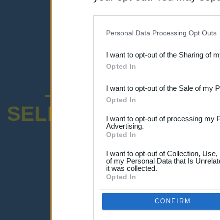
disclosure of your personal
IAB’s list of downstream pa
Personal Data Processing Opt Outs
also be disclosed by us to 
I want to opt-out of the Sharing of 
Downstream Participants
th
Opted In
third parties.
-ENCUESTA SOB
I want to opt-out of the Sale of my 
Opted In
SELECTIVO DOCENT
I want to opt-out of processing my 
Advertising.
Opted In
I want to opt-out of Collection, Use
of my Personal Data that Is Unrelat
it was collected.
¡Advertencia!
Opted In
Lo sentimos, pero no puedes ver el p
Por favor ingresa abajo o haz clic
-a
CONFIRM
Ingresar