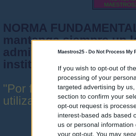
MAESTROS
NORMA FUNDAMENTAL 
mantenga siempre un l
admiten mensajes que 
Maestros25 -
Do Not Process My P
instituciones ni que cr
If you wish to opt-out of the
processing of your personal
"Por favor, no abuse de 
targeted advertising by us
section to confirm your sel
utilizar una expresión y o
opt-out request is proces
interest-based ads based o
us or personal information d
your opt-out. You may separ