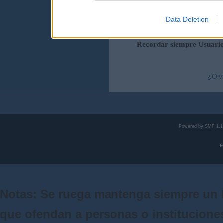
Data Deletion
Duración de la sesi
Recordar siempre Usuari
¿Olv
Powered by SMF 1.1
E
Notas: Se ruega mantenga siempre un 
que ofendan a personas o institucione