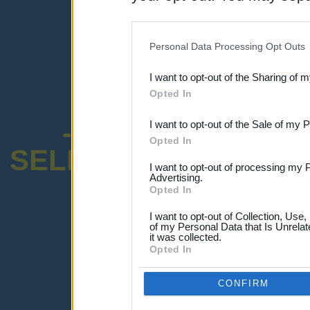
disclosure of your personal
IAB’s list of downstream pa
Personal Data Processing Opt Outs
also be disclosed by us to 
I want to opt-out of the Sharing of 
Downstream Participants
th
Opted In
third parties.
-ENCUESTA SOB
I want to opt-out of the Sale of my 
Opted In
SELECTIVO DOCENT
I want to opt-out of processing my 
Advertising.
Opted In
I want to opt-out of Collection, Use
of my Personal Data that Is Unrelat
it was collected.
¡Advertencia!
Opted In
Lo sentimos, pero no puedes ver el p
Por favor ingresa abajo o haz clic
-a
CONFIRM
Ingresar