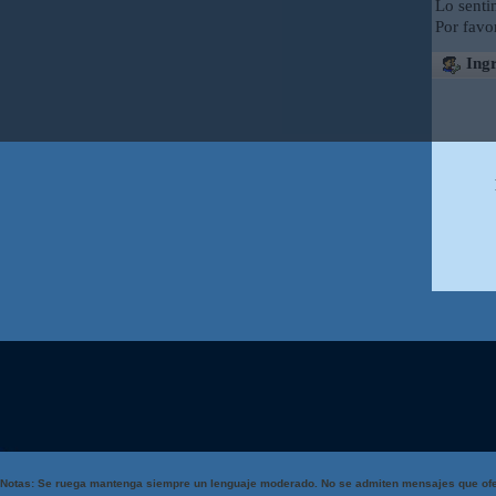
Lo senti
Por favo
Ingr
Notas: Se ruega mantenga siempre un lenguaje moderado. No se admiten mensajes que ofe