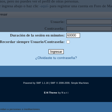
mos, pero no puedes ver el perfil de otras personas.
r ingresa abajo o haz clic
-aquí-
para registrar una cuenta en Foro de Ma
esar
Usuario:
Contraseña:
Duración de la sesión en minutos:
Recordar siempre Usuario/Contraseña:
¿Olvidaste tu contraseña?
Powered by SMF 1.1.16
|
SMF © 2006-2009, Simple Machines
E-N Theme
by
N a t i
ndan a personas o instituciones.