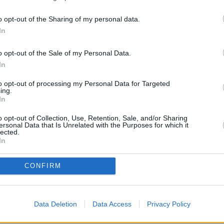
MAESTROS25
MAESTROS25
o opt-out of the Sharing of my personal data.
e ruega mantenga siempre un lenguaje moderado. No s
In
creen crispación"
o opt-out of the Sale of my Personal Data.
 e intente utilizar una expresión y ortografía correctas"
In
to opt-out of processing my Personal Data for Targeted
ing.
In
o opt-out of Collection, Use, Retention, Sale, and/or Sharing
ersonal Data that Is Unrelated with the Purposes for which it
lected.
In
CONFIRM
 PROCEDIMENTO SELECTIVO DOCENTE A
Data Deletion
Data Access
Privacy Policy
encia!