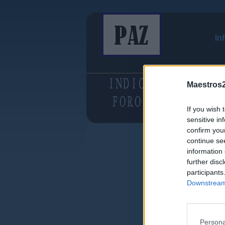
In
Maestros2
If you wish 
sensitive in
confirm you
continue se
information 
further disc
participants
Downstream 
Persona