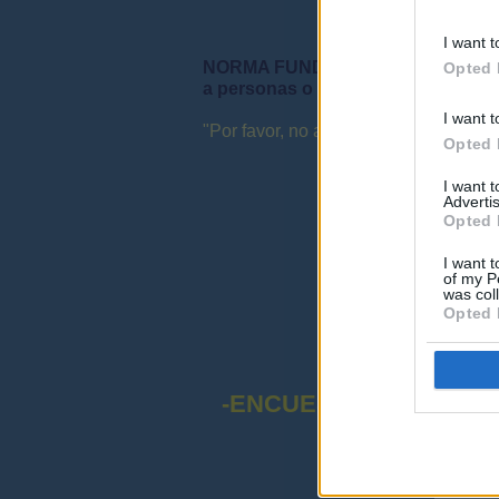
I want t
NORMA FUNDAMENTAL DEL FORO: "S
Opted 
a personas o instituciones ni que 
I want t
"Por favor, no abuse de las mayúsculas
Opted 
I want 
Advertis
Opted 
I want t
of my P
was col
Opted 
-ENCUESTA SOBRE EL
¡Advert