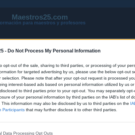
Maestros25.com
formación para maestros y profesores
5 -
Do Not Process My Personal Information
to opt-out of the sale, sharing to third parties, or processing of your per
formation for targeted advertising by us, please use the below opt-out s
r selection. Please note that after your opt-out request is processed y
eing interest-based ads based on personal information utilized by us or
disclosed to third parties prior to your opt-out. You may separately opt-
losure of your personal information by third parties on the IAB’s list of
VER MENSAJES NUEVOS DE TODOS LOS FOROS
. This information may also be disclosed by us to third parties on the
IA
NOTICIAS ACTUALIZADAS OPOSICIONES 2026
Participants
that may further disclose it to other third parties.
PÁGINA PRINCIPAL DE MAESTROS25
l Data Processing Opt Outs
NOTICIAS
PÁGINA PRINCIPAL