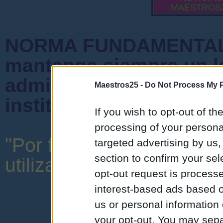
MAESTROS
NORMA FUNDAMENTAL 
mantenga siempre un l
admiten mensajes que 
Maestros25 -
Do Not Process My P
instituciones ni que cr
If you wish to opt-out of the
processing of your personal
"Por favor, no abuse de 
targeted advertising by us
section to confirm your sel
utilizar una expresión y o
opt-out request is proces
interest-based ads based o
us or personal information d
your opt-out. You may separ