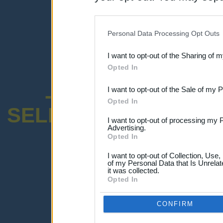
disclosure of your personal
IAB’s list of downstream pa
Personal Data Processing Opt Outs
also be disclosed by us to 
I want to opt-out of the Sharing of 
Downstream Participants
th
Opted In
third parties.
-ENCUESTA SOB
I want to opt-out of the Sale of my 
Opted In
SELECTIVO DOCENT
I want to opt-out of processing my 
Advertising.
Opted In
I want to opt-out of Collection, Use
of my Personal Data that Is Unrelat
it was collected.
¡Advertencia!
Opted In
Lo sentimos, pero no puedes ver el p
Por favor ingresa abajo o haz clic
-a
CONFIRM
Ingresar