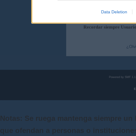
Data Deletion
Duración de la sesi
Recordar siempre Usuari
¿Olv
Powered by SMF 1.1
E
Notas: Se ruega mantenga siempre un 
que ofendan a personas o institucione