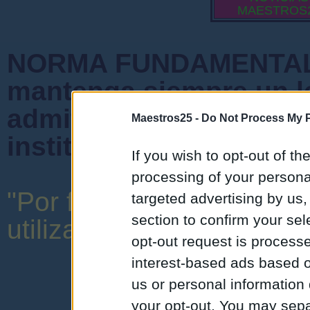
MAESTROS
NORMA FUNDAMENTAL 
mantenga siempre un l
admiten mensajes que 
Maestros25 -
Do Not Process My P
instituciones ni que cr
If you wish to opt-out of the
processing of your personal
"Por favor, no abuse de 
targeted advertising by us
section to confirm your sel
utilizar una expresión y o
opt-out request is proces
interest-based ads based o
us or personal information d
your opt-out. You may separ