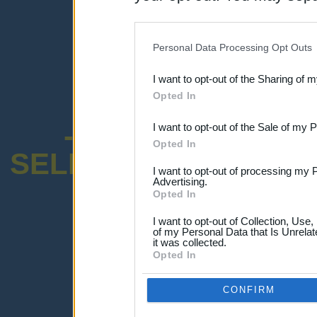
disclosure of your personal
IAB’s list of downstream pa
Personal Data Processing Opt Outs
also be disclosed by us to 
I want to opt-out of the Sharing of 
Downstream Participants
th
Opted In
third parties.
-ENCUESTA SOB
I want to opt-out of the Sale of my 
Opted In
SELECTIVO DOCENT
I want to opt-out of processing my 
Advertising.
Opted In
I want to opt-out of Collection, Use
of my Personal Data that Is Unrelat
it was collected.
¡Advertencia!
Opted In
Lo sentimos, pero no puedes ver el p
Por favor ingresa abajo o haz clic
-a
CONFIRM
Ingresar