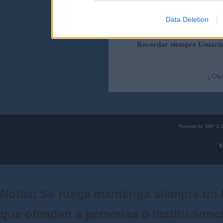
Data Deletion
Duración de la sesi
Recordar siempre Usuari
¿Olv
Powered by SMF 1.1
E
Notas: Se ruega mantenga siempre un 
que ofendan a personas o institucione