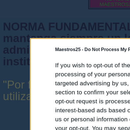
MAESTROS
NORMA FUNDAMENTAL 
mantenga siempre un l
admiten mensajes que 
Maestros25 -
Do Not Process My P
instituciones ni que cr
If you wish to opt-out of the
processing of your personal
"Por favor, no abuse de 
targeted advertising by us
section to confirm your sel
utilizar una expresión y o
opt-out request is proces
interest-based ads based o
us or personal information d
your opt-out. You may separ