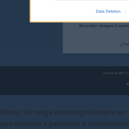
Data Deletion
Duración de la sesi
Recordar siempre Usuari
¿Olv
Powered by SMF 1.1
E
Notas: Se ruega mantenga siempre un 
que ofendan a personas o institucione