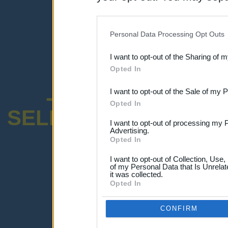
disclosure of your personal
IAB’s list of downstream pa
Personal Data Processing Opt Outs
also be disclosed by us to 
I want to opt-out of the Sharing of 
Downstream Participants
th
Opted In
third parties.
-ENCUESTA SOB
I want to opt-out of the Sale of my 
Opted In
SELECTIVO DOCENT
I want to opt-out of processing my 
Advertising.
Opted In
I want to opt-out of Collection, Use
of my Personal Data that Is Unrelat
it was collected.
¡Advertencia!
Opted In
Lo sentimos, pero no puedes ver el p
Por favor ingresa abajo o haz clic
-a
CONFIRM
Ingresar