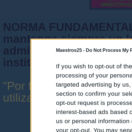
MAESTROS
NORMA FUNDAMENTAL 
mantenga siempre un l
admiten mensajes que 
Maestros25 -
Do Not Process My P
instituciones ni que cr
If you wish to opt-out of the
processing of your personal
"Por favor, no abuse de 
targeted advertising by us
section to confirm your sel
utilizar una expresión y o
opt-out request is proces
interest-based ads based o
us or personal information d
your opt-out. You may separ