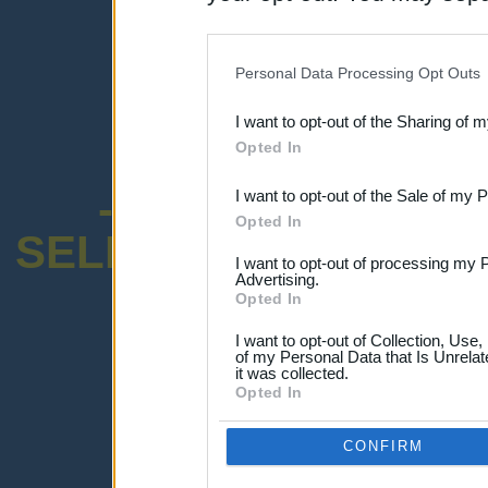
disclosure of your personal
IAB’s list of downstream pa
Personal Data Processing Opt Outs
also be disclosed by us to 
I want to opt-out of the Sharing of 
Downstream Participants
th
Opted In
third parties.
-ENCUESTA SOB
I want to opt-out of the Sale of my 
Opted In
SELECTIVO DOCENT
I want to opt-out of processing my 
Advertising.
Opted In
I want to opt-out of Collection, Use
of my Personal Data that Is Unrelat
it was collected.
¡Advertencia!
Opted In
Lo sentimos, pero no puedes ver el p
Por favor ingresa abajo o haz clic
-a
CONFIRM
Ingresar