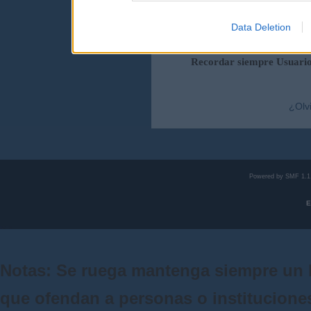
Data Deletion
Duración de la sesi
Recordar siempre Usuari
¿Olv
Powered by SMF 1.1
E
Notas: Se ruega mantenga siempre un 
que ofendan a personas o institucione