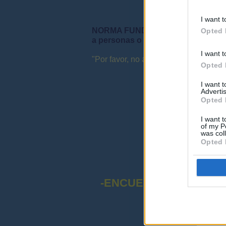
I want t
NORMA FUNDAMENTAL DEL FORO: "S
Opted 
a personas o instituciones ni que 
I want t
"Por favor, no abuse de las mayúsculas
Opted 
I want 
Advertis
Opted 
I want t
of my P
was col
Opted 
-ENCUESTA SOBRE EL
¡Advert