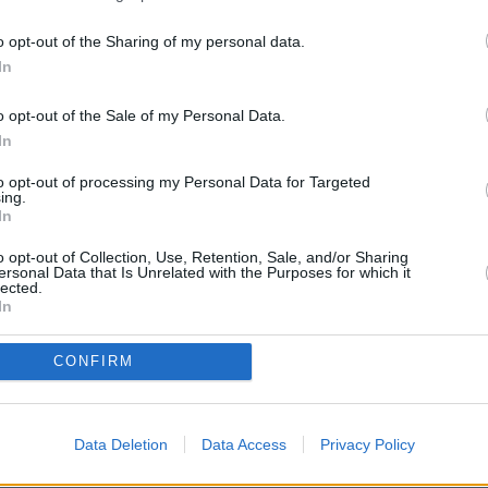
MAESTROS25
MAESTROS25
o opt-out of the Sharing of my personal data.
e ruega mantenga siempre un lenguaje moderado. No s
In
creen crispación"
o opt-out of the Sale of my Personal Data.
 e intente utilizar una expresión y ortografía correctas"
In
to opt-out of processing my Personal Data for Targeted
ing.
In
o opt-out of Collection, Use, Retention, Sale, and/or Sharing
ersonal Data that Is Unrelated with the Purposes for which it
lected.
In
CONFIRM
 PROCEDIMENTO SELECTIVO DOCENTE A
Data Deletion
Data Access
Privacy Policy
encia!