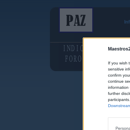
In
Maestros2
If you wish 
sensitive in
confirm you
continue se
information 
further disc
participants
Downstream 
Persona