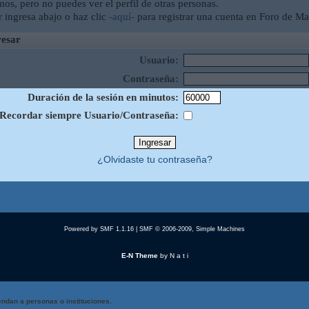
mos, pero no puedes ver el perfil de otras personas.
r ingresa abajo o haz clic
-aquí-
para registrar una cuenta en Foro de Ma
esar
Usuario:
Contraseña:
Duración de la sesión en minutos:
Recordar siempre Usuario/Contraseña:
¿Olvidaste tu contraseña?
Powered by SMF 1.1.16
|
SMF © 2006-2009, Simple Machines
E-N Theme
by
N a t i
ndan a personas o instituciones.