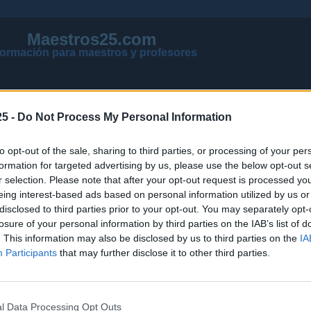
Maestros25.com
formación para maestros y profesores
5 -
Do Not Process My Personal Information
to opt-out of the sale, sharing to third parties, or processing of your per
formation for targeted advertising by us, please use the below opt-out s
r selection. Please note that after your opt-out request is processed y
eing interest-based ads based on personal information utilized by us or
disclosed to third parties prior to your opt-out. You may separately opt-
losure of your personal information by third parties on the IAB’s list of
VER MENSAJES NUEVOS DE TODOS LOS FOROS
. This information may also be disclosed by us to third parties on the
IA
NOTICIAS ACTUALIZADAS OPOSICIONES 2026
Participants
that may further disclose it to other third parties.
PÁGINA PRINCIPAL DE MAESTROS25
l Data Processing Opt Outs
NOTICIAS
PÁGINA PRINCIPAL