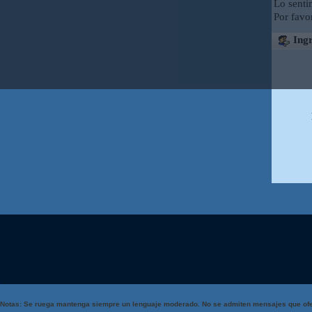
Lo senti
Por favo
Ingr
Notas: Se ruega mantenga siempre un lenguaje moderado. No se admiten mensajes que ofe